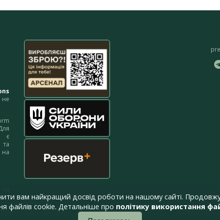
pr
ons
не
orm
Для
м є
 та
 на
 на
чити вам найкращий досвід роботи на нашому сайті. Продовжу
я файлів cookie. Детальніше про
політику використання фай