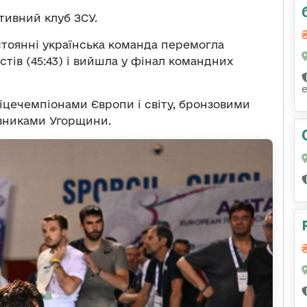
ивний клуб ЗСУ.
тоянні українська команда перемогла
стів (45:43) і вийшла у фінал командних
іцечемпіонами Європи і світу, бронзовими
авниками Угорщини.