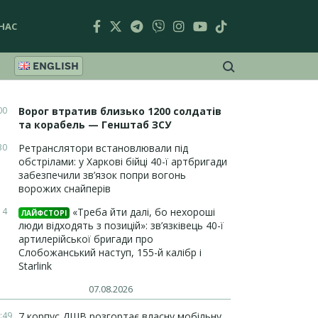
НАС
ENGLISH
00
Ворог втратив близько 1200 солдатів
та корабель — Генштаб ЗСУ
30
Ретранслятори встановлювали під
обстрілами: у Харкові бійці 40-ї артбригади
забезпечили зв’язок попри вогонь
ворожих снайперів
14
«Треба йти далі, бо нехороші
ЛАЙФСТОРІ
люди відходять з позицій»: зв’язківець 40-ї
артилерійської бригади про
Слобожанський наступ, 155-й калібр і
Starlink
07.08.2026
:49
7 корпус ДШВ розгортає власну мобільну