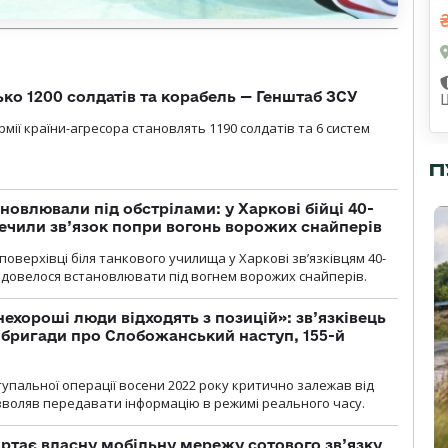
ько 1200 солдатів та корабель — Генштаб ЗСУ
мії країни-агресора становлять 1190 солдатів та 6 систем
П
новлювали під обстрілами: у Харкові бійці 40-
печили зв’язок попри вогонь ворожих снайперів
оверхівці біля танкового училища у Харкові зв’язківцям 40-
и довелося встановлювати під вогнем ворожих снайперів.
 нехороші люди відходять з позицій»: зв’язківець
ї бригади про Слобожанський наступ, 155-й
тупальної операції восени 2022 року критично залежав від
озволяв передавати інформацію в режимі реального часу.
ртає власну мобільну мережу сотового зв’язку