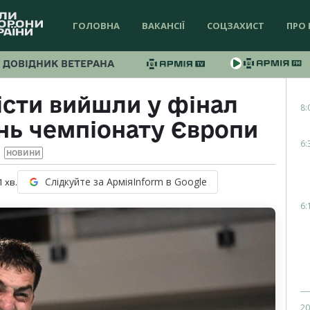
ГОЛОВНА
ВАКАНСІЇ
СОЦЗАХИСТ
ПРО 
ДОВІДНИК ВЕТЕРАНА
істи вийшли у фінал
8:
нь чемпіонату Європи
6:
НОВИНИ
Слідкуйте за АрміяInform в Google
1
хв.
6:
20