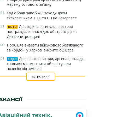
мережу сотового зв’язку
:38
Суд обрав запобіжні заходи двом
екскерівникам ТЦК та СП на Закарпатті
:21
Дві людини загинуло, шестеро
ФОТО
постраждали внаслідок обстрілів рф на
Дніпропетровщині
:09
Пообіцяв вивезти військовозобов’язаного
за кордон: у Харкові викрито офіцера
:51
Два запасні виходи, арсенал, склади,
ВІДЕО
спальня: мінометники облаштували
позицію під землею
ВСІ НОВИНИ
АКАНСІЇ
Авіаційний технік,