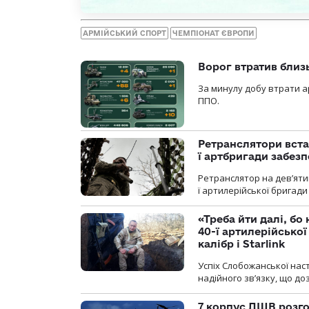
АРМІЙСЬКИЙ СПОРТ
ЧЕМПІОНАТ ЄВРОПИ
Ворог втратив близ
За минулу добу втрати ар
ППО.
Ретранслятори вста
ї артбригади забез
Ретранслятор на дев’ятип
ї артилерійської бригад
«Треба йти далі, бо
40-ї артилерійсько
калібр і Starlink
Успіх Слобожанської нас
надійного зв’язку, що д
7 корпус ДШВ розго