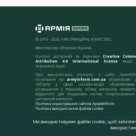
© 2018 - 2026, ІНФОРМАЦІЙНЕ АГЕНТСТВО,
Міністерство оборони України
Контент доступний за ліцензією
Creative Comm
Attribution 4.0 International license
якщо 
зазначено інше.
При використанні контенту з сайту АрміяInf
посилання на
armyinform.com.ua
обов’язкове. 
суб’єктів у сфері онлайн-медіа обов’язкови
розміщення у першому абзаці матеріалу прямого
відкритого для пошукових систем гіперпосилання
цитований матеріал.
Політика користування сайтом АрміяInform
Політика використання файлів cookie
Зауваження та пропозиції по роботі сайту надсилайте
Ми використовуємо файли cookie, щоб забезпе
адресу:
webmaster@armyinform.com.ua
використанн