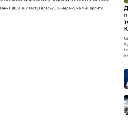
Д
вання ДШВ ЗСУ тестує власну LTE-мережу на лінії фронту.
п
т
К
С
К
і 
н