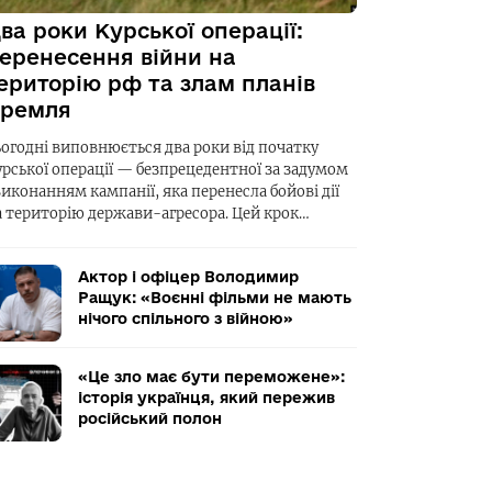
ва роки Курської операції:
еренесення війни на
ериторію рф та злам планів
ремля
ьогодні виповнюється два роки від початку
урської операції — безпрецедентної за задумом
виконанням кампанії, яка перенесла бойові дії
а територію держави-агресора. Цей крок…
Актор і офіцер Володимир
Ращук: «Воєнні фільми не мають
нічого спільного з війною»
«Це зло має бути переможене»:
історія українця, який пережив
російський полон