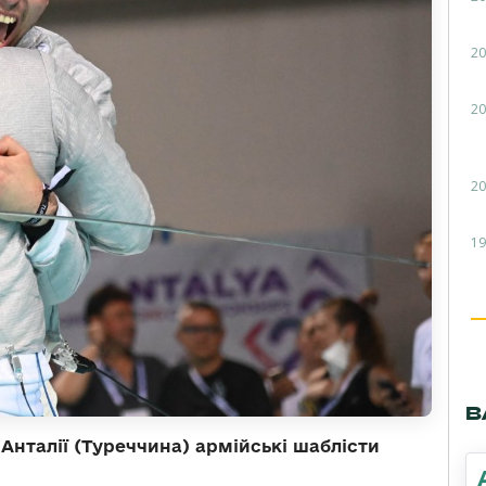
20
20
20
19
В
 Анталії (Туреччина) армійські шаблісти