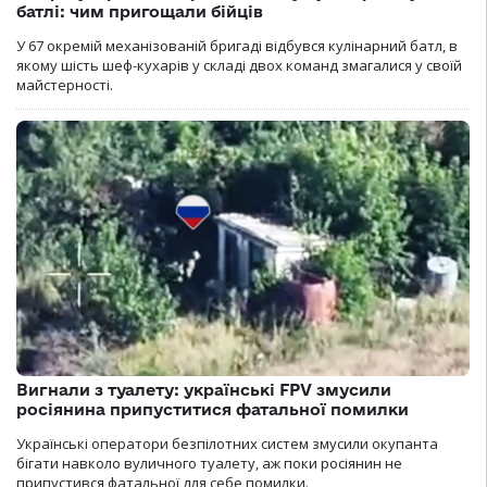
батлі: чим пригощали бійців
У 67 окремій механізованій бригаді відбувся кулінарний батл, в
якому шість шеф-кухарів у складі двох команд змагалися у своїй
майстерності.
Вигнали з туалету: українські FPV змусили
росіянина припуститися фатальної помилки
Українські оператори безпілотних систем змусили окупанта
бігати навколо вуличного туалету, аж поки росіянин не
припустився фатальної для себе помилки.