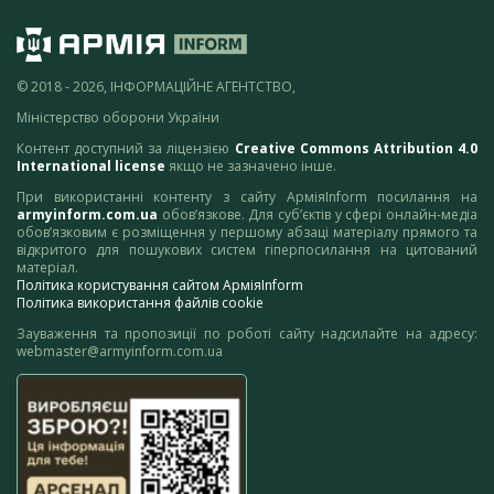
© 2018 - 2026, ІНФОРМАЦІЙНЕ АГЕНТСТВО,
Міністерство оборони України
Контент доступний за ліцензією
Creative Commons Attribution 4.0
International license
якщо не зазначено інше.
При використанні контенту з сайту АрміяInform посилання на
armyinform.com.ua
обов’язкове. Для суб’єктів у сфері онлайн-медіа
обов’язковим є розміщення у першому абзаці матеріалу прямого та
відкритого для пошукових систем гіперпосилання на цитований
матеріал.
Політика користування сайтом АрміяInform
Політика використання файлів cookie
Зауваження та пропозиції по роботі сайту надсилайте на адресу:
webmaster@armyinform.com.ua