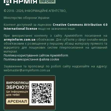
© 2018 - 2026, ІНФОРМАЦІЙНЕ АГЕНТСТВО,
Міністерство оборони України
Контент доступний за ліцензією
Creative Commons Attribution 4.0
International license
якщо не зазначено інше.
При використанні контенту з сайту АрміяInform посилання на
armyinform.com.ua
обов’язкове. Для суб’єктів у сфері онлайн-медіа
обов’язковим є розміщення у першому абзаці матеріалу прямого та
відкритого для пошукових систем гіперпосилання на цитований
матеріал.
Політика користування сайтом АрміяInform
Політика використання файлів cookie
Зауваження та пропозиції по роботі сайту надсилайте на адресу:
webmaster@armyinform.com.ua