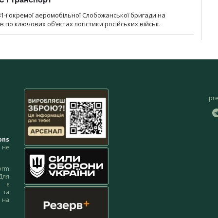
1-ї окремої аеромобільної Слобожанської бригади на
 по ключових об’єктах логістики російських військ.
pr
ons
не
orm
Для
м є
 та
 на