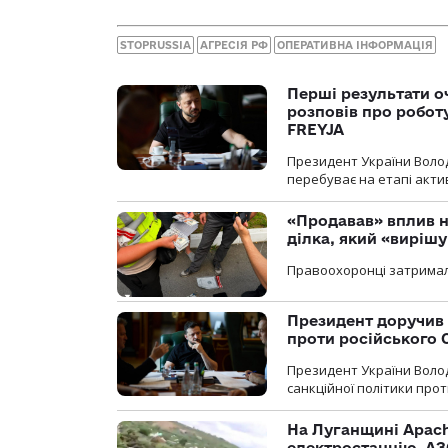
STOPRUSSIA
АГРЕСІЯ РФ
ОПЕРАТИВНА ІНФОРМАЦІЯ
Перші результати о
розповів про робот
FREYJA
Президент України Воло
перебуває на етапі актив
«Продавав» вплив н
ділка, який «виріш
Правоохоронці затримал
Президент доручив 
проти російського
Президент України Воло
санкційної політики проти
На Луганщині Apach
електростанцію, АЗ