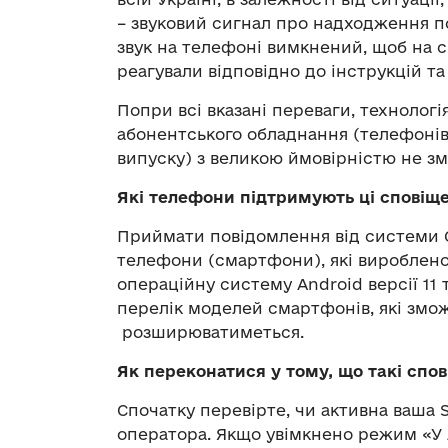
– звуковий сигнал про надходження по
звук на телефоні вимкнений, щоб на с
реагували відповідно до інструкцій та
Попри всі вказані переваги, технологі
абонентського обладнання (телефонів)
випуску) з великою ймовірністю не зм
Які телефони підтримують ці сповіщ
Приймати повідомлення від системи C
телефони (смартфони), які вироблено 
операційну систему Android версії 11 т
перелік моделей смартфонів, які змож
розширюватиметься.
Як переконатися у тому, що такі сп
Спочатку перевірте, чи активна ваша 
оператора. Якщо увімкнено режим «У л