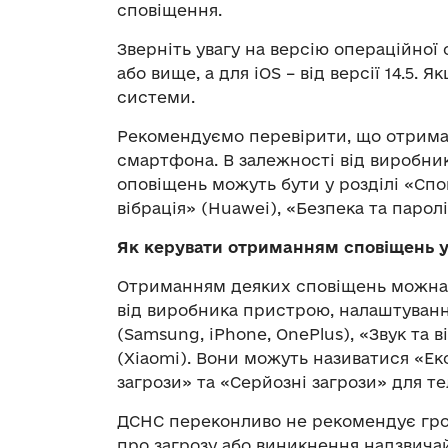
сповіщення.
Зверніть увагу на версію операційної 
або вище, а для iOS – від версії 14.5.
системи.
Рекомендуємо перевірити, що отрима
смартфона. В залежності від виробни
оповіщень можуть бути у розділі «Спо
вібрація» (Huawei), «Безпека та паролі
Як керувати отриманням сповіщень у
Отриманням деяких сповіщень можна к
від виробника пристрою, налаштуванн
(Samsung, iPhone, OnePlus), «Звук та в
(Xiaomi). Вони можуть називатися «Ек
загрози» та «Серйозні загрози» для те
ДСНС переконливо не рекомендує гр
про загрозу або виникнення надзвичай