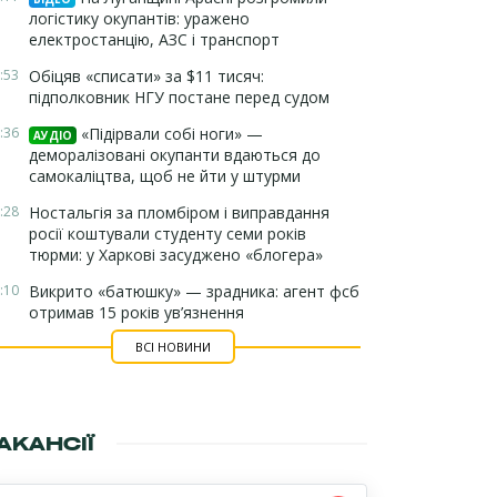
логістику окупантів: уражено
електростанцію, АЗС і транспорт
:53
Обіцяв «списати» за $11 тисяч:
підполковник НГУ постане перед судом
:36
«Підірвали собі ноги» —
АУДІО
деморалізовані окупанти вдаються до
самокаліцтва, щоб не йти у штурми
:28
Ностальгія за пломбіром і виправдання
росії коштували студенту семи років
тюрми: у Харкові засуджено «блогера»
:10
Викрито «батюшку» — зрадника: агент фсб
отримав 15 років ув’язнення
ВСІ НОВИНИ
АКАНСІЇ