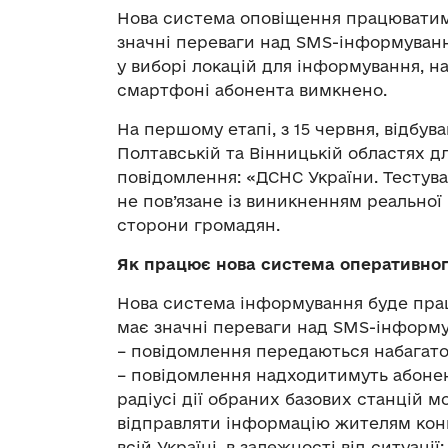
Нова система оповіщення працюватиме 
значні переваги над SMS-інформуван
у виборі локацій для інформування, на
смартфоні абонента вимкнено.
На першому етапі, з 15 червня, відбу
Полтавській та Вінницькій областях д
повідомлення: «ДСНС України. Тесту
не пов’язане із виникненням реальної н
сторони громадян.
Як працює нова система оперативно
Нова система інформування буде працю
має значні переваги над SMS-інформ
– повідомлення передаються набагат
– повідомлення надходитимуть абонен
радіусі дії обраних базових станцій м
відправляти інформацію жителям конк
всій Україні, в залежності від ситуації;