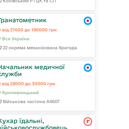
Косівський РТЦК та СП
Гранатометник
від 21000 до 190000 грн
Вся Україна
22 окрема механізована бригада
Начальник медичної
служби
від 28000 до 30000 грн
Кропивницький
Військова частина А4607
Кухар їдальні,
військовослужбовець