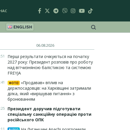
НАС
ENGLISH
06.08.2026
:51
Перші результати очікуються на початку
2027 року: Президент розповів про роботу
над вітчизняною балістикою та системою
FREYJA
:41
«Продавав» вплив на
ФОТО
держпосадовців: на Харківщині затримали
ділка, який «вирішував питання» з
бронюванням
:25
Президент доручив підготувати
спеціальну санкційну операцію проти
російського ОПК
:11
На Луганщині Apachi розгромили
ВІДЕО