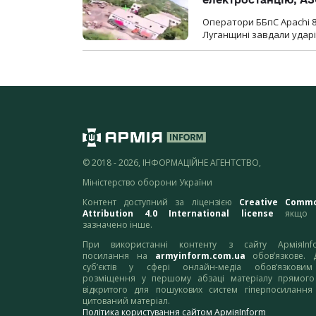
Оператори ББпС Apachi 8
Луганщині завдали ударів
© 2018 - 2026, ІНФОРМАЦІЙНЕ АГЕНТСТВО,
Міністерство оборони України
Контент доступний за ліцензією
Creative Comm
Attribution 4.0 International license
якщо 
зазначено інше.
При використанні контенту з сайту АрміяInf
посилання на
armyinform.com.ua
обов’язкове. 
суб’єктів у сфері онлайн-медіа обов’язкови
розміщення у першому абзаці матеріалу прямого
відкритого для пошукових систем гіперпосилання
цитований матеріал.
Політика користування сайтом АрміяInform