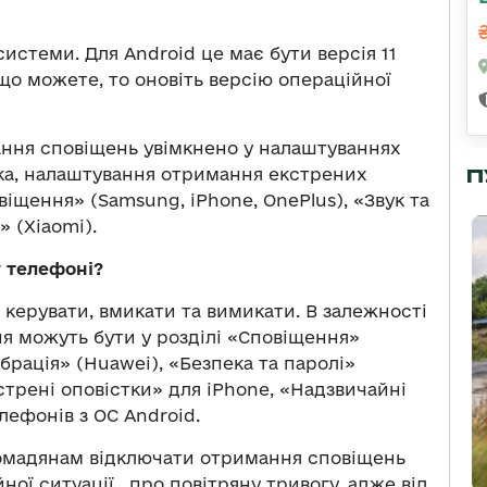
системи. Для Android це має бути версія 11
 Якщо можете, то оновіть версію операційної
ння сповіщень увімкнено у налаштуваннях
ка, налаштування отримання екстрених
П
віщення» (Samsung, iPhone, OnePlus), «Звук та
» (Xiaomi).
 телефоні?
ерувати, вмикати та вимикати. В залежності
я можуть бути у розділі «Сповіщення»
ібрація» (Huawei), «Безпека та паролі»
стрені оповістки» для iPhone, «Надзвичайні
лефонів з ОС Android.
омадянам відключати отримання сповіщень
ної ситуації, про повітряну тривогу, адже від