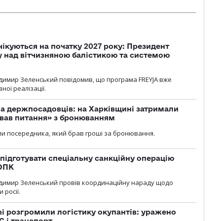
чікуються на початку 2027 року: Президент
у над вітчизняною балістикою та системою
димир Зеленський повідомив, що програма FREYJA вже
ної реалізації.
а держпосадовців: на Харківщині затримали
ував питання» з бронюванням
и посередника, який брав гроші за бронювання.
підготувати спеціальну санкційну операцію
 ОПК
димир Зеленський провів координаційну нараду щодо
 росії.
i розгромили логістику окупантів: уражено
С і транспорт