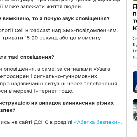
Д
ії може залежати життя людей.
п
 вимкнено, то я почую звук сповіщення?
т
К
ології Cell Broadcast над SMS-повідомленням.
е тривати 15-20 секунд або до моменту
С
К
і 
ти такі сповіщення?
н
оповіщення, а саме: за сигналами «Увага
лектросирен і сигнально-гучномовних
про надзвичайні ситуації через телебачення
рси в мережі Інтернет тощо.
нструкцією на випадок виникнення різних
езпек?
сь на сайті ДСНС в розділі
«Абетка безпеки»
.