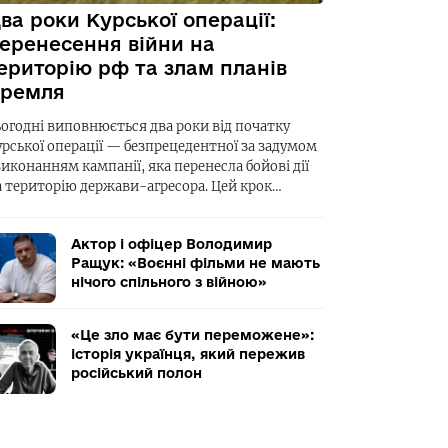
ва роки Курської операції:
еренесення війни на
ериторію рф та злам планів
ремля
ьогодні виповнюється два роки від початку
урської операції — безпрецедентної за задумом
виконанням кампанії, яка перенесла бойові дії
а територію держави-агресора. Цей крок…
Актор і офіцер Володимир
Ращук: «Воєнні фільми не мають
нічого спільного з війною»
«Це зло має бути переможене»:
історія українця, який пережив
російський полон