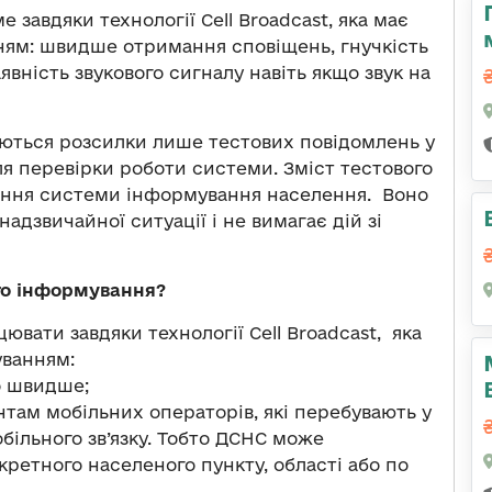
завдяки технології Cell Broadcast, яка має
ням: швидше отримання сповіщень, гнучкість
явність звукового сигналу навіть якщо звук на
ваються розсилки лише тестових повідомлень у
ля перевірки роботи системи. Зміст тестового
вання системи інформування населення. Воно
адзвичайної ситуації і не вимагає дій зі
го інформування?
вати завдяки технології Cell Broadcast, яка
уванням:
о швидше;
там мобільних операторів, які перебувають у
обільного зв’язку. Тобто ДСНС може
ретного населеного пункту, області або по