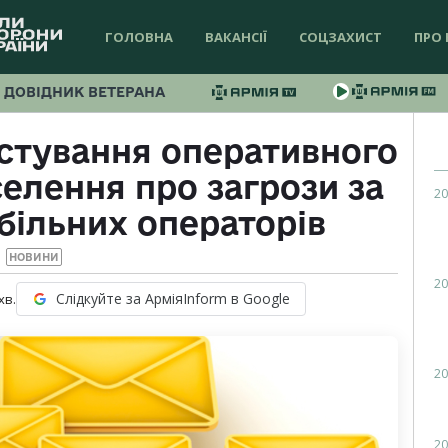
ГОЛОВНА
ВАКАНСІЇ
СОЦЗАХИСТ
ПРО 
ДОВІДНИК ВЕТЕРАНА
естування оперативного
елення про загрози за
20
ільних операторів
НОВИНИ
20
Слідкуйте за АрміяInform в Google
хв.
20
20