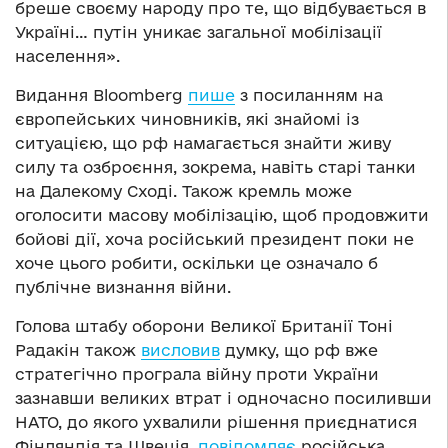
бреше своєму народу про те, що відбувається в
Україні… путін уникає загальної мобілізації
населення».
Видання Bloomberg
пише
з посиланням на
європейських чиновників, які знайомі із
ситуацією, що рф намагається знайти живу
силу та озброєння, зокрема, навіть старі танки
на Далекому Сході. Також кремль може
оголосити масову мобілізацію, щоб продовжити
бойові дії, хоча російський президент поки не
хоче цього робити, оскільки це означало б
публічне визнання війни.
Голова штабу оборони Великої Британії Тоні
Радакін також
висловив
думку, що рф вже
стратегічно програла війну проти України
зазнавши великих втрат і одночасно посиливши
НАТО, до якого ухвалили рішення приєднатися
Фінляндія та Швеція,
повідомляє
російська