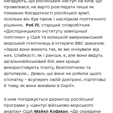
нагадують, що російський наступ на Київ, що
провалився, не варто розглядати лише як
показник боєздатності російської армії,
оскільки він був також і наслідком політичного
рішення
. Роб Лі
, старший співробітник
«Дослідницького інституту зовнішньої
політики» у США та колишній американський
морський піхотинець в інтерв’ю ВВС зазначив:
«Зараз вони воюють так, як ми очікували від
них. Слабкості, як і раніше, є, але вони ведуть
загальновійськовий бій, вже краще
використовують піхоту, безпілотники та
артилерію… Дивно, що вони не робили цього
спочатку – всупереч своїй доктрині, підготовці
й тому, як вони воювали в Сирії».
З ним погоджується директор російської
програми у «Центрі військово-морського
аналізу» США
Майкл Кофман
: «До середини