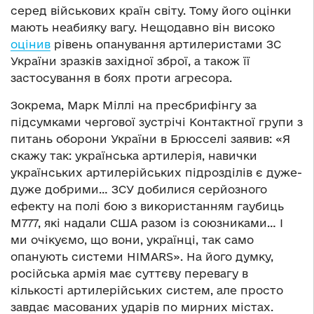
серед військових країн світу. Тому його оцінки
мають неабияку вагу. Нещодавно він високо
оцінив
рівень опанування артилеристами ЗС
України зразків західної зброї, а також її
застосування в боях проти агресора.
Зокрема, Марк Міллі на пресбрифінгу за
підсумками чергової зустрічі Контактної групи з
питань оборони України в Брюсселі заявив: «Я
скажу так: українська артилерія, навички
українських артилерійських підрозділів є дуже-
дуже добрими… ЗСУ добилися серйозного
ефекту на полі бою з використанням гаубиць
M777, які надали США разом із союзниками… І
ми очікуємо, що вони, українці, так само
опанують системи HIMARS». На його думку,
російська армія має суттєву перевагу в
кількості артилерійських систем, але просто
завдає масованих ударів по мирних містах.