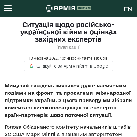
EN
Ситуація щодо російсько-
української війни в оцінках
західних експертів
ПУБЛІКАЦІЇ
18 Червня 2022, 10:14
Прочитаєте за:
6
хв.
Слідкуйте за АрміяInform в Google
Минулий тиждень виявився дуже насиченим
подіями на фронті та проєктами міжнародної
підтримки України. З цього приводу ми зібрали
коментарі високопосадовців та експертів
країн-партнерів щодо поточної ситуації.
Голова Об’єднаного комітету начальників штабів
ЗС США Марк Міллі є визнаним авторитетом