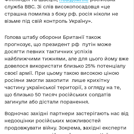
служба ВВС. Зі слів високопосадовця «це
страшна помилка з боку рф. росія ніколи не
візьме під свій контроль Україну».
Голова штабу оборони Британії також
прогнозує, що президент рф путін може
досягти певних тактичних успіхів
найближчими тижнями, але для цього йому вже
довелося використати близько 25% потенціалу
своєї армії. При цьому такою високою ціною
росіяни змогли захопити лише крихітну
частину української території, з огляду на те,
що близько 50 тисяч російських солдатів
загинули або дістали поранення.
Водночас західні партнери застерігають нас від
недооцінки російських можливостей
продовжувати війну. Зокрема,
з
ахідні експерти