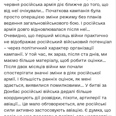
червня російська армія діє ближче до того, що
від неї очікували… Початкова кампанія була
просто операцією зміни режиму без планів
ведення загальновійськового бою. І російська
армія довго відновлювалася після неї…
Очевидно, що перший місяць війни практично
не відображає російський військовий потенціал
– через політичний характер організації
кампанії. У той час, як зараз, після ста днів, ми
маємо більше матеріалу, щоб робити оцінки…
Після двох місяців війни ми почали
спостерігати значні зміни в діях російської
армії. І більшість ранніх оцінок, як мені
здається, виявилися помилковими… У битві за
Донбас російські війська дедалі більше
координують дії розвідки, піхоти, артилерії та
авіації… Це мало обговорюється, але російські
сили активно застосовують авіацію. Є думка, що