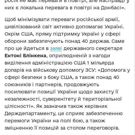
росія не має переваги в повітрі, але насправді у
них є локальна перевага в повітрі на Донбасі».
Щоб мінімізувати переваги російської армії,
цивілізований світ активно допомагає Україні.
Окрім США, пряму підтримку Україні у сфері
оборони забезпечують понад 40 держав. Саме
про це йдеться в
заяві
державного секретаря
Ентоні Блінкена
, оприлюдненій з нагоди
виділення адміністрацією США 1 мільярда
доларів на військову допомогу ЗСУ: «Допомога у
сфері безпеки з боку США, а також понад 40
союзників і партнерів, продовжують
посилювати позиції України щодо захисту її
незалежності, суверенітету й територіальної
цілісності». Як зазначив також керівник
Держдепартаменту, це сприяє забезпеченню
перемоги України на полі бою, а також
зміцненню її позицій за столом переговорів.