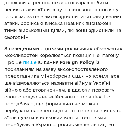
держави-агресора не здатні зараз робити
великі атаки: «Та й із суто військового погляду
росія зараз не в змозі здійснити справді великі
атаки. російські війська неабияк виснажені
тими військовими діями, які вони здійснили на
сьогодні».
З наведеними оцінками російських обмежених
можливостей корелюється позиція Пентагону.
Про це
пише
видання
Foreign Policy
із
посиланням на заяву високопоставленого
представника Міноборони США: «У кремлі все
ще відмовляються називати війну в Україні
війною або вторгненням, віддаючи перевагу
словосполучення «військова операція». Це
передбачає, що формально не можна
вербувати населення для поповнення військ та
збільшувати військовий контингент, який
перебуває в Україні… російське керівництво