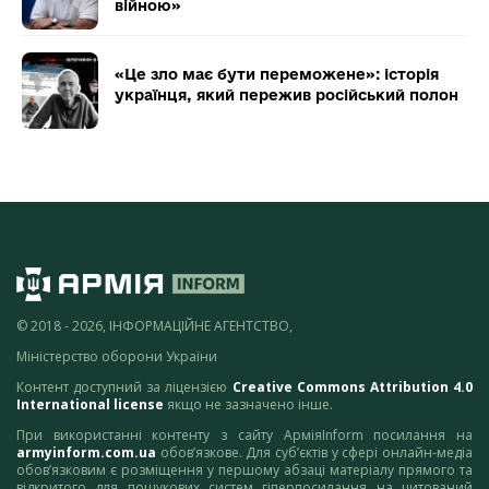
війною»
«Це зло має бути переможене»: історія
українця, який пережив російський полон
© 2018 - 2026, ІНФОРМАЦІЙНЕ АГЕНТСТВО,
Міністерство оборони України
Контент доступний за ліцензією
Creative Commons Attribution 4.0
International license
якщо не зазначено інше.
При використанні контенту з сайту АрміяInform посилання на
armyinform.com.ua
обов’язкове. Для суб’єктів у сфері онлайн-медіа
обов’язковим є розміщення у першому абзаці матеріалу прямого та
відкритого для пошукових систем гіперпосилання на цитований