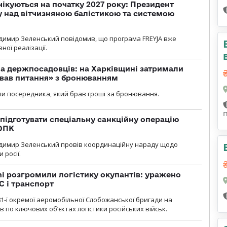
чікуються на початку 2027 року: Президент
у над вітчизняною балістикою та системою
димир Зеленський повідомив, що програма FREYJA вже
ної реалізації.
а держпосадовців: на Харківщині затримали
ував питання» з бронюванням
и посередника, який брав гроші за бронювання.
підготувати спеціальну санкційну операцію
 ОПК
димир Зеленський провів координаційну нараду щодо
 росії.
i розгромили логістику окупантів: уражено
С і транспорт
1-ї окремої аеромобільної Слобожанської бригади на
 по ключових об’єктах логістики російських військ.