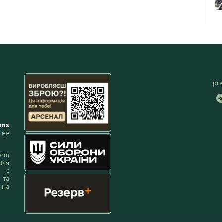
pr
ons
не
orm
Для
м є
 та
 на