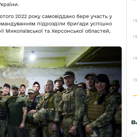
країни.
того 2022 року самовіддано бере участь у
19
 командуванням підрозділи бригади успішно
ії Миколаївської та Херсонської областей,
19
19
19
В