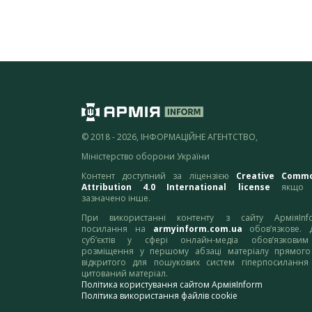
© 2018 - 2026, ІНФОРМАЦІЙНЕ АГЕНТСТВО,
Міністерство оборони України
Контент доступний за ліцензією
Creative Comm
Attribution 4.0 International license
якщо 
зазначено інше.
При використанні контенту з сайту АрміяInf
посилання на
armyinform.com.ua
обов’язкове. 
суб’єктів у сфері онлайн-медіа обов’язкови
розміщення у першому абзаці матеріалу прямого
відкритого для пошукових систем гіперпосилання
цитований матеріал.
Політика користування сайтом АрміяInform
Політика використання файлів cookie