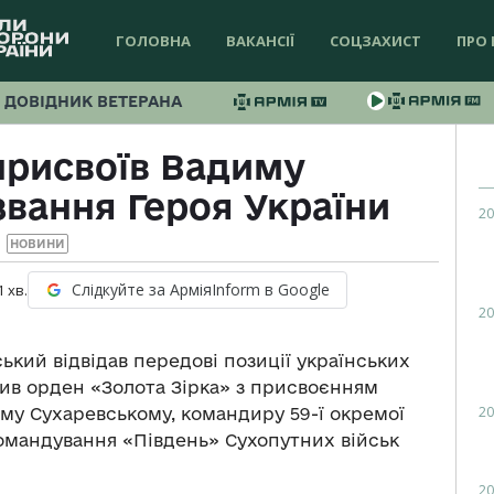
ГОЛОВНА
ВАКАНСІЇ
СОЦЗАХИСТ
ПРО 
ДОВІДНИК ВЕТЕРАНА
присвоїв Вадиму
вання Героя України
20
НОВИНИ
Слідкуйте за АрміяInform в Google
1
хв.
20
кий відвідав передові позиції українських
учив орден «Золота Зірка» з присвоєнням
20
му Сухаревському, командиру 59-ї окремої
омандування «Південь» Сухопутних військ
20