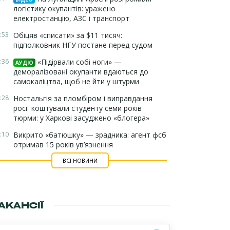
логістику окупантів: уражено
електростанцію, АЗС і транспорт
:53
Обіцяв «списати» за $11 тисяч:
підполковник НГУ постане перед судом
:36
«Підірвали собі ноги» —
АУДІО
деморалізовані окупанти вдаються до
самокаліцтва, щоб не йти у штурми
:28
Ностальгія за пломбіром і виправдання
росії коштували студенту семи років
тюрми: у Харкові засуджено «блогера»
:10
Викрито «батюшку» — зрадника: агент фсб
отримав 15 років ув’язнення
ВСІ НОВИНИ
АКАНСІЇ