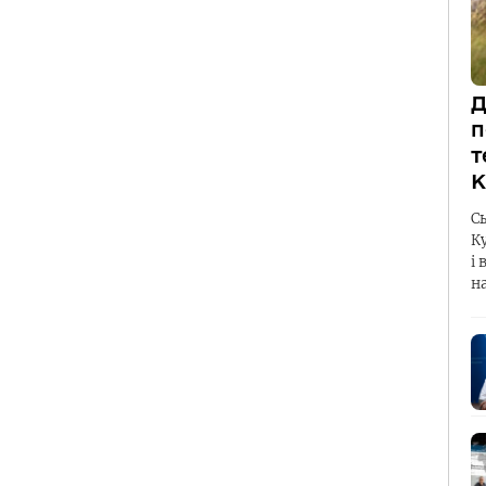
Д
п
т
К
С
К
і 
н