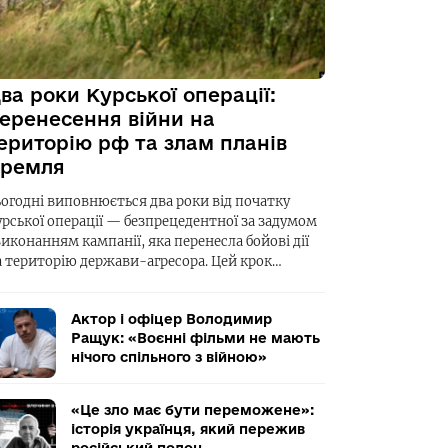
ва роки Курської операції:
еренесення війни на
ериторію рф та злам планів
ремля
ьогодні виповнюється два роки від початку
урської операції — безпрецедентної за задумом
виконанням кампанії, яка перенесла бойові дії
а територію держави-агресора. Цей крок…
Актор і офіцер Володимир
Ращук: «Воєнні фільми не мають
нічого спільного з війною»
«Це зло має бути переможене»:
історія українця, який пережив
російський полон