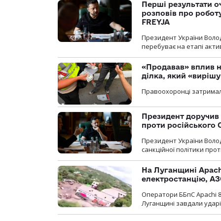
Перші результати о
розповів про робот
FREYJA
Президент України Воло
перебуває на етапі актив
«Продавав» вплив н
ділка, який «виріш
Правоохоронці затримал
Президент доручив 
проти російського
Президент України Воло
санкційної політики проти
На Луганщині Apach
електростанцію, АЗ
Оператори ББпС Apachi 8
Луганщині завдали ударів