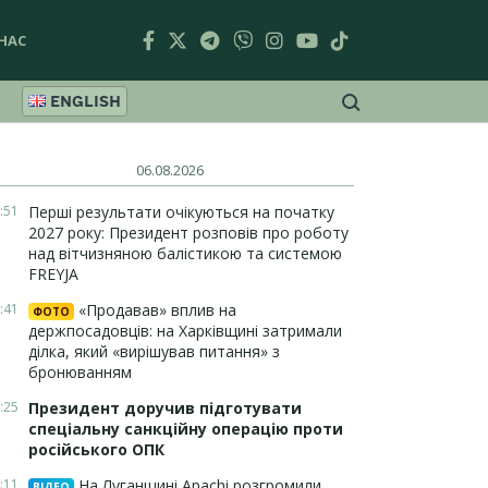
НАС
ENGLISH
06.08.2026
:51
Перші результати очікуються на початку
2027 року: Президент розповів про роботу
над вітчизняною балістикою та системою
FREYJA
:41
«Продавав» вплив на
ФОТО
держпосадовців: на Харківщині затримали
ділка, який «вирішував питання» з
бронюванням
:25
Президент доручив підготувати
спеціальну санкційну операцію проти
російського ОПК
:11
На Луганщині Apachi розгромили
ВІДЕО