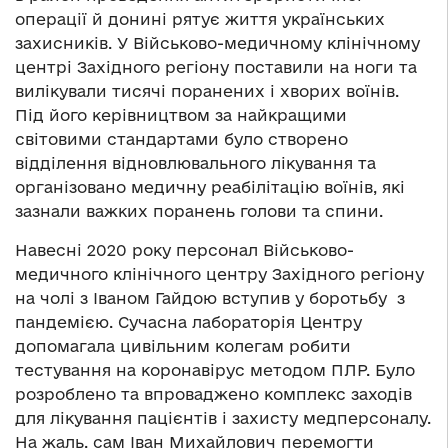
операції й донині рятує життя українських
захисників. У Військово-медичному клінічному
центрі Західного регіону поставили на ноги та
вилікували тисячі поранених і хворих воїнів.
Під його керівництвом за найкращими
світовими стандартами було створено
відділення відновлювального лікування та
організовано медичну реабілітацію воїнів, які
зазнали важких поранень голови та спини.
Навесні 2020 року персонал Військово-
медичного клінічного центру Західного регіону
на чолі з Іваном Гайдою вступив у боротьбу з
пандемією. Сучасна лабораторія Центру
допомагала цивільним колегам робити
тестування на коронавірус методом ПЛР. Було
розроблено та впроваджено комплекс заходів
для лікування пацієнтів і захисту медперсоналу.
На жаль, сам Іван Михайлович перемогти