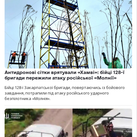
Антидронові сітки врятували «Хамві»: бійці 128-ї
бригади пережили атаку російської «Молнії»
Бійці 128-ї Закарпатської бригади, повертаючись із бойового
завдання, потрапили під атаку російського ударного
безпілотника «Молнія».