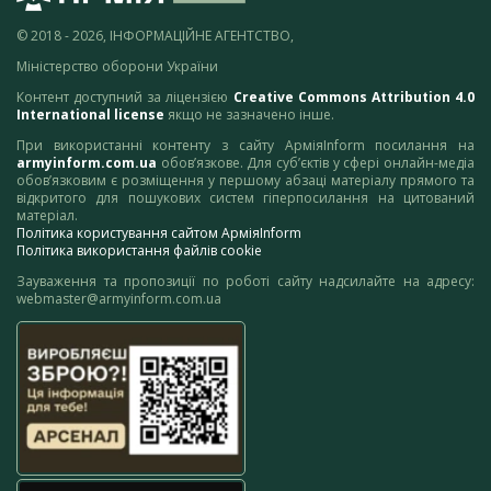
© 2018 - 2026, ІНФОРМАЦІЙНЕ АГЕНТСТВО,
Міністерство оборони України
Контент доступний за ліцензією
Creative Commons Attribution 4.0
International license
якщо не зазначено інше.
При використанні контенту з сайту АрміяInform посилання на
armyinform.com.ua
обов’язкове. Для суб’єктів у сфері онлайн-медіа
обов’язковим є розміщення у першому абзаці матеріалу прямого та
відкритого для пошукових систем гіперпосилання на цитований
матеріал.
Політика користування сайтом АрміяInform
Політика використання файлів cookie
Зауваження та пропозиції по роботі сайту надсилайте на адресу:
webmaster@armyinform.com.ua