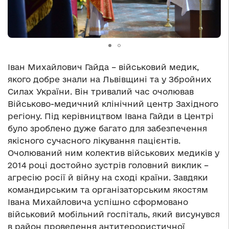
Іван Михайлович Гайда – військовий медик,
якого добре знали на Львівщині та у Збройних
Силах України. Він тривалий час очолював
Військово-медичний клінічний центр Західного
регіону. Під керівництвом Івана Гайди в Центрі
було зроблено дуже багато для забезпечення
якісного сучасного лікування пацієнтів.
Очолюваний ним колектив військових медиків у
2014 році достойно зустрів головний виклик –
агресію росії й війну на сході країни. Завдяки
командирським та організаторським якостям
Івана Михайловича успішно сформовано
військовий мобільний госпіталь, який висунувся
в район проведення антитерористичної