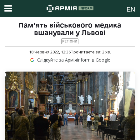
EN
Пам’ять військового медика
вшанували у Львові
РЕГІОНИ
18 Червня 2022, 12:36
Прочитаєте за:
2
хв.
Слідкуйте за АрміяInform в Google