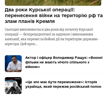
Два роки Курської операції:
перенесення війни на територію рф та
злам планів Кремля
Сьогодні виповнюється два роки від початку Курської
операції — безпрецедентної за задумом і виконанням
кампанії, яка перенесла бойові дії на територію держави-
агресора. Цей крок…
Актор і офіцер Володимир Ращук: «Воєнні
фільми не мають нічого спільного з
війною»
«Це зло має бути переможене»: історія
українця, який пережив російський полон