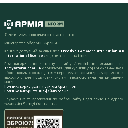
© 2018 - 2026, ІНФОРМАЦІЙНЕ АГЕНТСТВО,
Міністерство оборони України
Контент доступний за ліцензією
Creative Commons Attribution 4.0
International license
якщо не зазначено інше.
При використанні контенту з сайту АрміяInform посилання на
armyinform.com.ua
обов’язкове. Для суб’єктів у сфері онлайн-медіа
обов’язковим є розміщення у першому абзаці матеріалу прямого та
відкритого для пошукових систем гіперпосилання на цитований
матеріал.
Політика користування сайтом АрміяInform
Політика використання файлів cookie
Зауваження та пропозиції по роботі сайту надсилайте на адресу:
webmaster@armyinform.com.ua