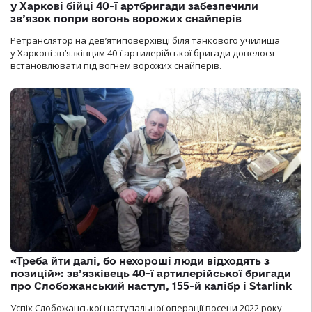
у Харкові бійці 40-ї артбригади забезпечили
зв’язок попри вогонь ворожих снайперів
Ретранслятор на дев’ятиповерхівці біля танкового училища
у Харкові зв’язківцям 40-ї артилерійської бригади довелося
встановлювати під вогнем ворожих снайперів.
«Треба йти далі, бо нехороші люди відходять з
позицій»: зв’язківець 40-ї артилерійської бригади
про Слобожанський наступ, 155-й калібр і Starlink
Успіх Слобожанської наступальної операції восени 2022 року