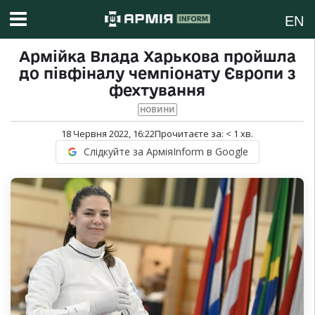
EN
Армійка Влада Харькова пройшла
до півфіналу чемпіонату Європи з
фехтування
НОВИНИ
18 Червня 2022, 16:22
Прочитаєте за:
< 1
хв.
Слідкуйте за АрміяInform в Google