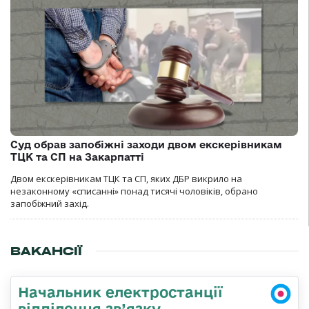
Суд обрав запобіжні заходи двом екскерівникам
ТЦК та СП на Закарпатті
Двом екскерівникам ТЦК та СП, яких ДБР викрило на
незаконному «списанні» понад тисячі чоловіків, обрано
запобіжний захід.
ВАКАНСІЇ
Начальник електростанції
відділення зв’язку