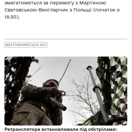
змагатиметься за перемогу з Мартиною
Сватовською-Венгларчик з Польщі (початок о
18.50).
ФЕХТУВАННЯ
ЦСК ЗСУ
Ретранслятори встановлювали під обстрілами: