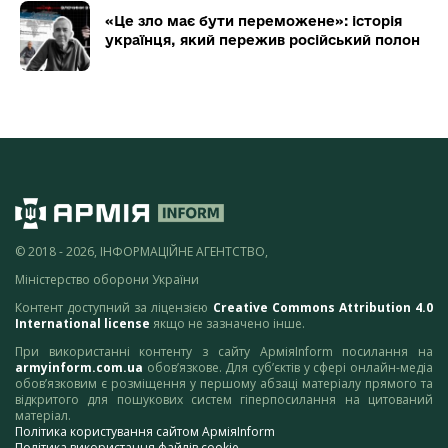
«Це зло має бути переможене»: історія
українця, який пережив російський полон
© 2018 - 2026, ІНФОРМАЦІЙНЕ АГЕНТСТВО,
Міністерство оборони України
Контент доступний за ліцензією
Creative Commons Attribution 4.0
International license
якщо не зазначено інше.
При використанні контенту з сайту АрміяInform посилання на
armyinform.com.ua
обов’язкове. Для суб’єктів у сфері онлайн-медіа
обов’язковим є розміщення у першому абзаці матеріалу прямого та
відкритого для пошукових систем гіперпосилання на цитований
матеріал.
Політика користування сайтом АрміяInform
Політика використання файлів cookie