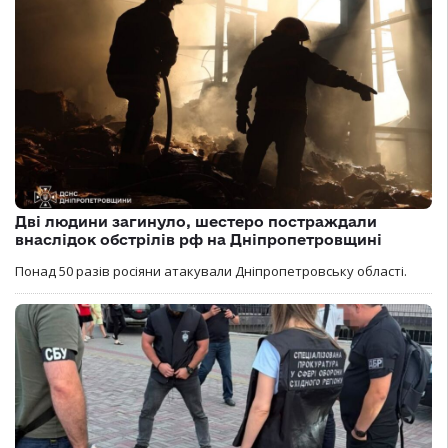
Дві людини загинуло, шестеро постраждали
внаслідок обстрілів рф на Дніпропетровщині
Понад 50 разів росіяни атакували Дніпропетровську області.