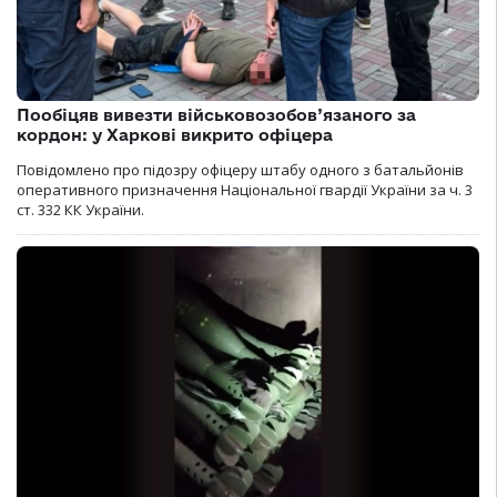
Пообіцяв вивезти військовозобов’язаного за
кордон: у Харкові викрито офіцера
Повідомлено про підозру офіцеру штабу одного з батальйонів
оперативного призначення Національної гвардії України за ч. 3
ст. 332 КК України.