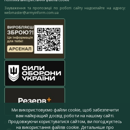
Зауваження та пропозиції по роботі сайту надсилайте на адресу:
webmaster@armyinform.com.ua
Ми використовуємо файли cookie, щоб забезпечити
вам найкращий досвід роботи на нашому сайті.
Продовжуючи користуватися сайтом, ви погоджуєтесь
press@armyinform.com.ua
на використання файлів cookie. Детальніше про