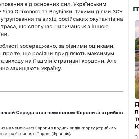
уповання від основних сил. Українським
П
 біля Оріхового та Врубівки. Такими діями ЗСУ
угруповання та вихід російських окупантів на
а траса, що сполучає Лисичанськ з іншою
ни.
 області зосереджено, за різними оцінками,
ить про те, що росіяни приділяють максимум
а виходу на її адміністративні кордони. Але
їчно захищають Україну.
Д
п
ексій Середа став чемпіоном Європи зі стрибків
т
К
я на чемпіонаті Європи з водних видів спорту (стрибки у
липня по 6 серпня в Парижі (Франція).
С