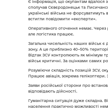
Є інформація, що окупантам вдалося з
сполучав Сєвєродонецьк та Лисичансь
українські війська не форсуватимуть 
встигли повідомити «експерти».
Оперативного оточення немає. Через р
але логістика працює.
Загальна чисельність наших військ є
зону. А це приблизно 40–50% територі
Відтак ЗСУ контролюють як мінімум тр
військ критичні. За оцінками самих ро
Розуміючи складність позицій ЗСУ, о
Працює авіація, зокрема гелікоптери. 
Заяви російської сторони про встан
відповідають дійсності.
Гуманітарна ситуація дуже складна. Ві
населення практично можливості нема