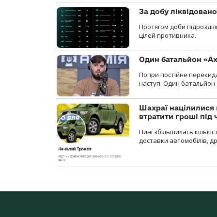
За добу ліквідован
Протягом доби підрозділ
цілей противника.
Один батальйон «Ах
Попри постійне перекида
наступ. Один батальйон 
Шахраї націлилися н
втратити гроші під ч
Нині збільшилась кількі
доставки автомобілів, др