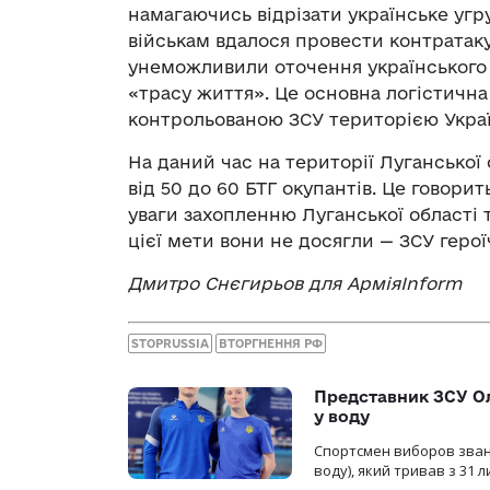
намагаючись відрізати українське угр
військам вдалося провести контратаку
унеможливили оточення українського 
«трасу життя». Це основна логістичн
контрольованою ЗСУ територією Украї
На даний час на території Луганської
від 50 до 60 БТГ окупантів. Це говор
уваги захопленню Луганської області т
цієї мети вони не досягли — ЗСУ геро
Дмитро Снєгирьов для АрміяInform
STOPRUSSIA
ВТОРГНЕННЯ РФ
Представник ЗСУ Ол
у воду
Спортсмен виборов званн
воду), який тривав з 31 