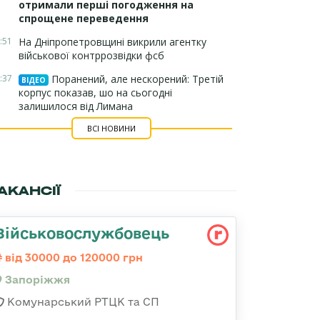
отримали перші погодження на
спрощене переведення
:51
На Дніпропетровщині викрили агентку
військової контррозвідки фсб
:37
Поранений, але нескорений: Третій
ВІДЕО
корпус показав, шо на сьогодні
залишилося від Лимана
ВСІ НОВИНИ
АКАНСІЇ
Військовослужбовець
від 30000 до 120000 грн
Запоріжжя
Комунарський РТЦК та СП