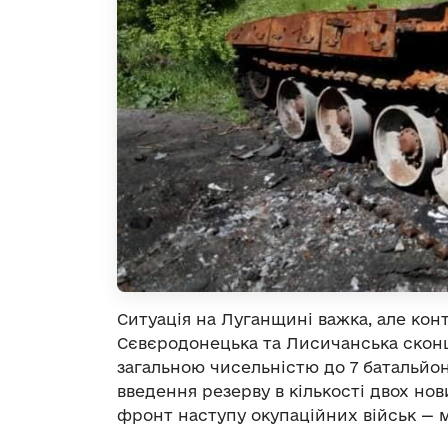
Ситуація на Луганщині важка, але кон
Сєвєродонецька та Лисичанська скон
загальною чисельністю до 7 батальйон
введення резерву в кількості двох но
фронт наступу окупаційних військ — 