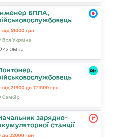
Інженер БПЛА,
військовослужбовець
від 51000 грн
Вся Україна
42 ОМБр
Понтонер,
військовослужбовець
від 21500 до 121500 грн
Самбір
Начальник зарядно-
акумуляторної станції
до 22000 грн