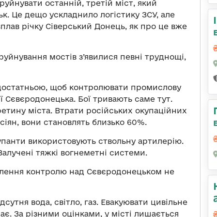
руйнувати останній, третій міст, який
к. Це дещо ускладнило логістику ЗСУ, але
вплав річку Сіверський Донець, як про це вже
уйнування мостів з’явилися певні труднощі,
 достатньою, щоб контролювати промислову
ї Сєвєродонецька. Бої тривають саме тут.
етину міста. Втрати російських окупаційних
сіян, вони становлять близько 60%.
купанти використовують ствольну артилерію.
Залучені тяжкі вогнеметні системи.
овлення контролю над Сєвєродонецьком не
дсутня вода, світло, газ. Евакуювати цивільне
є. За різними оцінками, у місті лишається