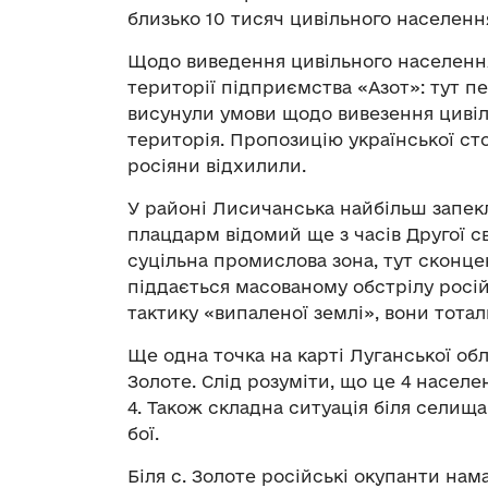
близько 10 тисяч цивільного населенн
Щодо виведення цивільного населення
території підприємства «Азот»: тут пе
висунули умови щодо вивезення цивіль
територія. Пропозицію української ст
росіяни відхилили.
У районі Лисичанська найбільш запеклі
плацдарм відомий ще з часів Другої с
суцільна промислова зона, тут сконц
піддається масованому обстрілу росій
тактику «випаленої землі», вони тот
Ще одна точка на карті Луганської об
Золоте. Слід розуміти, що це 4 населен
4. Також складна ситуація біля селища
бої.
Біля с. Золоте російські окупанти нам