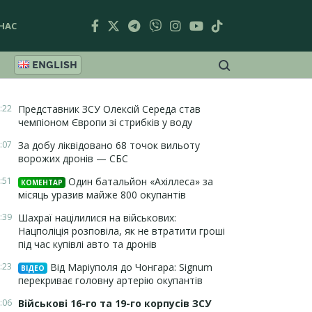
НАС
ENGLISH
:22
Представник ЗСУ Олексій Середа став
чемпіоном Європи зі стрибків у воду
:07
За добу ліквідовано 68 точок вильоту
ворожих дронів — СБС
:51
Один батальйон «Ахіллеса» за
КОМЕНТАР
місяць уразив майже 800 окупантів
:39
Шахраї націлилися на військових:
Нацполіція розповіла, як не втратити гроші
під час купівлі авто та дронів
:23
Від Маріуполя до Чонгара: Signum
ВІДЕО
перекриває головну артерію окупантів
:06
Військові 16-го та 19-го корпусів ЗСУ