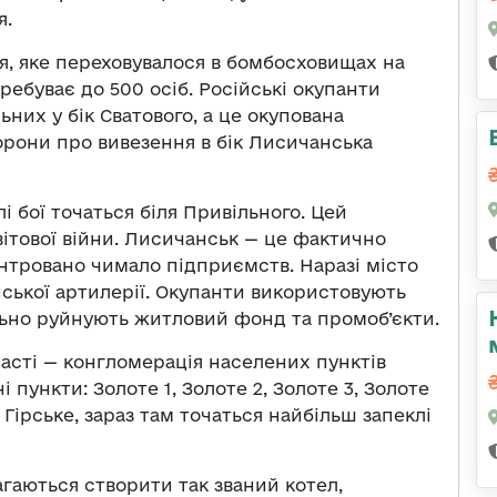
я.
, яке переховувалося в бомбосховищах на
ребуває до 500 осіб. Російські окупанти
них у бік Сватового, а це окупована
орони про вивезення в бік Лисичанська
 бої точаться біля Привільного. Цей
вітової війни. Лисичанськ — це фактично
ентровано чимало підприємств. Наразі місто
ської артилерії. Окупанти використовують
ально руйнують житловий фонд та промоб’єкти.
ласті — конгломерація населених пунктів
і пункти: Золоте 1, Золоте 2, Золоте 3, Золоте
 Гірське, зараз там точаться найбільш запеклі
агаються створити так званий котел,