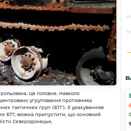
11
11
В
трольована. Це головне. Навколо
центровано угруповання противника
них тактичних груп (БТГ). З урахуванням
вих БТГ, можна припустити, що основний
місто Сєвєродонецьк.