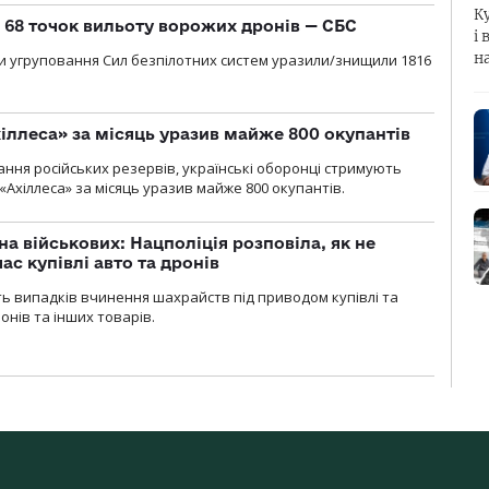
К
о 68 точок вильоту ворожих дронів — СБС
і 
н
и угруповання Сил безпілотних систем уразили/знищили 1816
іллеса» за місяць уразив майже 800 окупантів
ння російських резервів, українські оборонці стримують
«Ахіллеса» за місяць уразив майже 800 окупантів.
а військових: Нацполіція розповіла, як не
ас купівлі авто та дронів
сть випадків вчинення шахрайств під приводом купівлі та
онів та інших товарів.