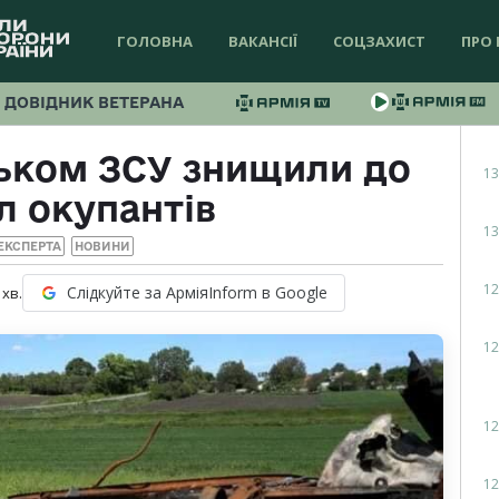
ГОЛОВНА
ВАКАНСІЇ
СОЦЗАХИСТ
ПРО 
ДОВІДНИК ВЕТЕРАНА
ьком ЗСУ знищили до
13
л окупантів
13
ЕКСПЕРТА
НОВИНИ
12
Слідкуйте за АрміяInform в Google
хв.
12
12
12