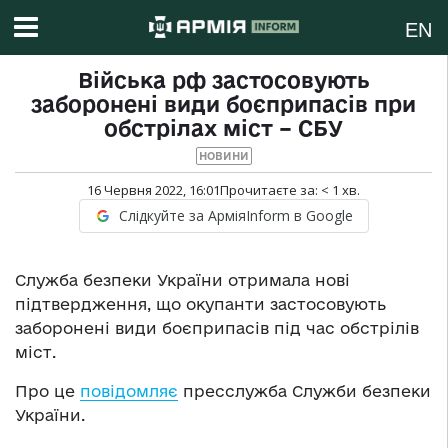
EN
Війська рф застосовують
заборонені види боєприпасів при
обстрілах міст – СБУ
НОВИНИ
16 Червня 2022, 16:01
Прочитаєте за:
< 1
хв.
Слідкуйте за АрміяInform в Google
Служба безпеки України отримала нові
підтвердження, що окупанти застосовують
заборонені види боєприпасів під час обстрілів
міст.
Про це
повідомляє
пресслужба Служби безпеки
України.