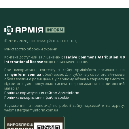
© 2018 - 2026, ІНФОРМАЦІЙНЕ АГЕНТСТВО,
Міністерство оборони України
Контент доступний за ліцензією
Creative Commons Attribution 4.0
International license
якщо не зазначено інше.
При використанні контенту з сайту АрміяInform посилання на
armyinform.com.ua
обов’язкове. Для суб’єктів у сфері онлайн-медіа
обов’язковим є розміщення у першому абзаці матеріалу прямого та
відкритого для пошукових систем гіперпосилання на цитований
матеріал.
Політика користування сайтом АрміяInform
Політика використання файлів cookie
Зауваження та пропозиції по роботі сайту надсилайте на адресу:
webmaster@armyinform.com.ua