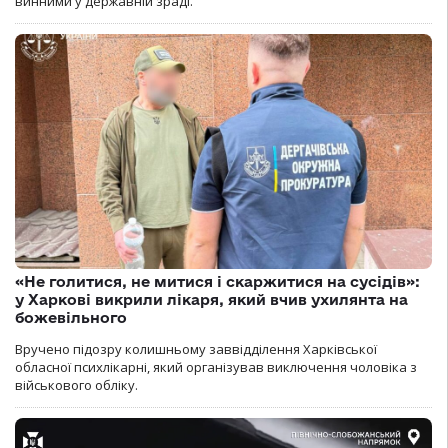
винними у державній зраді.
«Не голитися, не митися і скаржитися на сусідів»:
у Харкові викрили лікаря, який вчив ухилянта на
божевільного
Вручено підозру колишньому заввідділення Харківської
обласної психлікарні, який організував виключення чоловіка з
військового обліку.