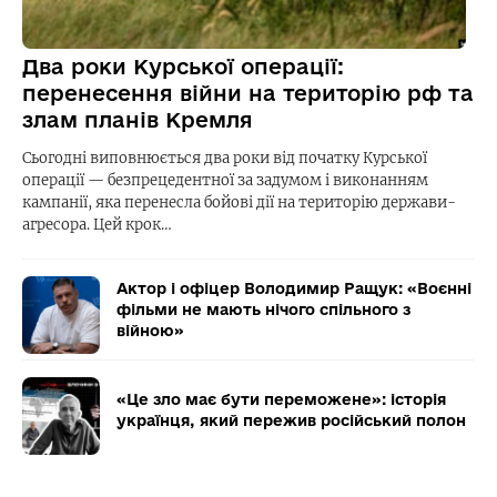
Два роки Курської операції:
перенесення війни на територію рф та
злам планів Кремля
Сьогодні виповнюється два роки від початку Курської
операції — безпрецедентної за задумом і виконанням
кампанії, яка перенесла бойові дії на територію держави-
агресора. Цей крок…
Актор і офіцер Володимир Ращук: «Воєнні
фільми не мають нічого спільного з
війною»
«Це зло має бути переможене»: історія
українця, який пережив російський полон