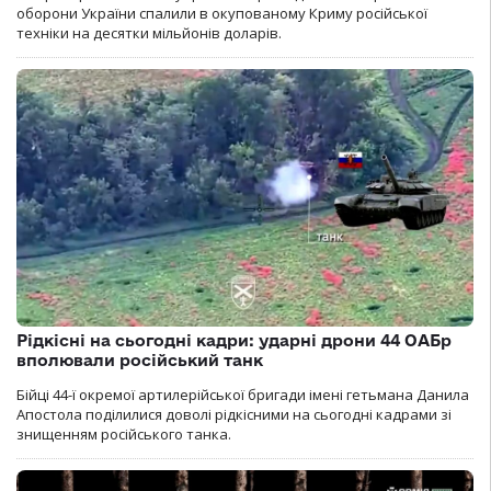
оборони України спалили в окупованому Криму російської
техніки на десятки мільйонів доларів.
Рідкісні на сьогодні кадри: ударні дрони 44 ОАБр
вполювали російський танк
Бійці 44-ї окремої артилерійської бригади імені гетьмана Данила
Апостола поділилися доволі рідкісними на сьогодні кадрами зі
знищенням російського танка.