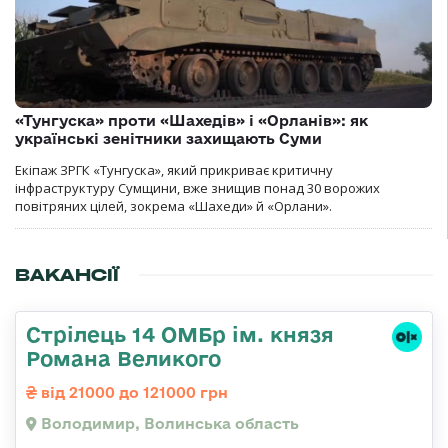
«Тунгуска» проти «Шахедів» і «Орланів»: як
українські зенітники захищають Суми
Екіпаж ЗРГК «Тунгуска», який прикриває критичну
інфраструктуру Сумщини, вже знищив понад 30 ворожих
повітряних цілей, зокрема «Шахеди» й «Орлани».
ВАКАНСІЇ
Стрілець 14 ОМБр ім. князя
Романа Великого
від 21000 до 121000 грн
Володимир, Волинська область