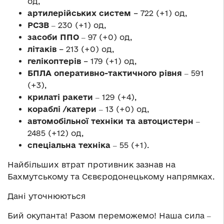
од,
артилерійських систем
– 722 (+1) од,
РСЗВ
‒ 230 (+1) од,
засоби ППО
‒ 97 (+0) од,
літаків
– 213 (+0) од,
гелікоптерів
– 179 (+1) од,
БПЛА оперативно-тактичного рівня
‒ 591
(+3),
крилаті ракети
‒ 129 (+4),
кораблі /катери
‒ 13 (+0) од,
автомобільної техніки та автоцистерн
‒
2485 (+12) од,
спеціальна техніка
‒ 55 (+1).
Найбільших втрат противник зазнав на
Бахмутському та Сєвєродонецькому напрямках.
Дані уточнюються
Бий окупанта! Разом переможемо! Наша сила ‒