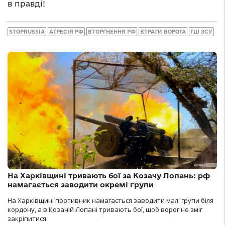
в правді!
STOPRUSSIA
АГРЕСІЯ РФ
ВТОРГНЕННЯ РФ
ВТРАТИ ВОРОГА
ГШ ЗСУ
На Харківщині тривають бої за Козачу Лопань: рф
намагається заводити окремі групи
На Харківщині противник намагається заводити малі групи біля
кордону, а в Козачій Лопані тривають бої, щоб ворог не зміг
закріпитися.