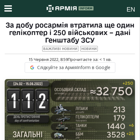
EN
За добу росармія втратила ще один
гелікоптер і 250 військових – дані
Генштабу ЗСУ
ВАЖЛИВІ НОВИНИ
НОВИНИ
15 Червня 2022, 8:59
Прочитаєте за:
< 1
хв.
Слідкуйте за АрміяInform в Google