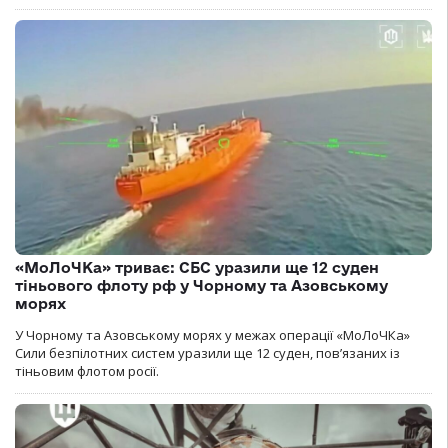
«МоЛоЧКа» триває: СБС уразили ще 12 суден
тіньового флоту рф у Чорному та Азовському
морях
У Чорному та Азовському морях у межах операції «МоЛоЧКа»
Сили безпілотних систем уразили ще 12 суден, пов’язаних із
тіньовим флотом росії.