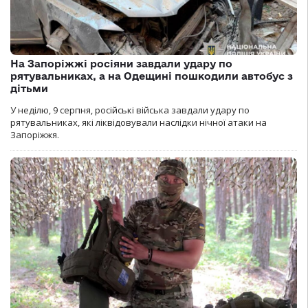
На Запоріжжі росіяни завдали удару по
рятувальниках, а на Одещині пошкодили автобус з
дітьми
У неділю, 9 серпня, російські війська завдали удару по
рятувальниках, які ліквідовували наслідки нічної атаки на
Запоріжжя.