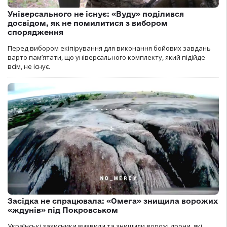
Універсального не існує: «Вуду» поділився
досвідом, як не помилитися з вибором
спорядження
Перед вибором екіпірування для виконання бойових завдань
варто пам’ятати, що універсального комплекту, який підійде
всім, не існує.
Засідка не спрацювала: «Омега» знищила ворожих
«ждунів» під Покровськом
Українські захисники виявили та знищили ворожі дрони, які