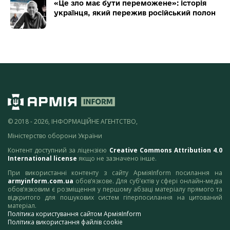
«Це зло має бути переможене»: історія
українця, який пережив російський полон
© 2018 - 2026, ІНФОРМАЦІЙНЕ АГЕНТСТВО,
Міністерство оборони України
Контент доступний за ліцензією
Creative Commons Attribution 4.0
International license
якщо не зазначено інше.
При використанні контенту з сайту АрміяInform посилання на
armyinform.com.ua
обов’язкове. Для суб’єктів у сфері онлайн-медіа
обов’язковим є розміщення у першому абзаці матеріалу прямого та
відкритого для пошукових систем гіперпосилання на цитований
матеріал.
Політика користування сайтом АрміяInform
Політика використання файлів cookie