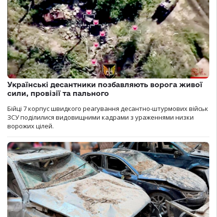
Українські десантники позбавляють ворога живої
сили, провізії та пального
Бійці 7 корпус швидкого реагування десантно-штурмових військ
ЗСУ поділилися видовищними кадрами з ураженнями низки
ворожих цілей.