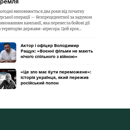
ремля
ьогодні виповнюється два роки від початку
урської операції — безпрецедентної за задумом
виконанням кампанії, яка перенесла бойові дії
а територію держави-агресора. Цей крок…
Актор і офіцер Володимир
Ращук: «Воєнні фільми не мають
нічого спільного з війною»
«Це зло має бути переможене»:
історія українця, який пережив
російський полон