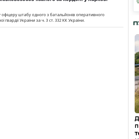
у офіцеру штабу одного з батальйонів оперативного
гвардії України за ч. 3 ст. 332 КК України.
П
Д
п
т