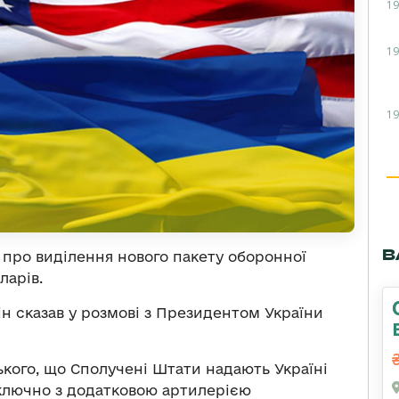
19
19
19
В
про виділення нового пакету оборонної
ларів.
ін сказав у розмові з Президентом України
ого, що Сполучені Штати надають Україні
включно з додатковою артилерією