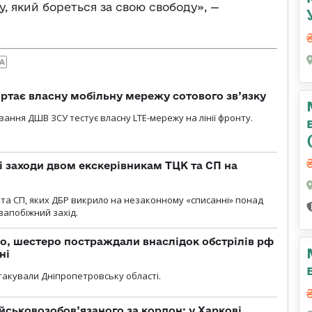
у, який бореться за свою свободу», —
А
ртає власну мобільну мережу сотового зв’язку
вання ДШВ ЗСУ тестує власну LTE-мережу на лінії фронту.
і заходи двом екскерівникам ТЦК та СП на
та СП, яких ДБР викрило на незаконному «списанні» понад
 запобіжний захід.
о, шестеро постраждали внаслідок обстрілів рф
ні
атакували Дніпропетровську області.
йськовозобов’язаного за кордон: у Харкові