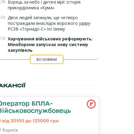
:38
Борець за небо і дитячі мрії: історія
прикордонника «Кума»
:24
Двоє людей загинули, ще четверо
постраждали внаслідок ворожого удару
РСЗВ «Торнадо-С» по Ізюму
:10
Харчування військових реформують:
Міноборони запускає нову систему
закупівель
ВСІ НОВИНИ
АКАНСІЇ
Оператор БПЛА-
Військовослужбовець
від 20100 до 125000 грн
Харків