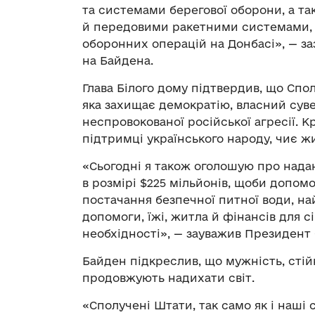
та системами берегової оборони, а т
й передовими ракетними системами, 
оборонних операцій на Донбасі», — за
на Байдена.
Глава Білого дому підтвердив, що Спо
яка захищає демократію, власний сувер
неспровокованої російської агресії. 
підтримці українського народу, чиє ж
«Сьогодні я також оголошую про нада
в розмірі $225 мільйонів, щоби допомо
постачання безпечної питної води, н
допомоги, їжі, житла й фінансів для 
необхідності», — зауважив Президент
Байден підкреслив, що мужність, стійк
продовжують надихати світ.
«Сполучені Штати, так само як і наші