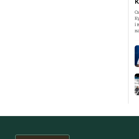
К
С
К
і 
н