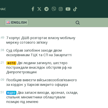
НАС
ENGLISH
:49
7 корпус ДШВ розгортає власну мобільну
мережу сотового зв’язку
:38
Суд обрав запобіжні заходи двом
екскерівникам ТЦК та СП на Закарпатті
:21
Дві людини загинуло, шестеро
ФОТО
постраждали внаслідок обстрілів рф на
Дніпропетровщині
:09
Пообіцяв вивезти військовозобов’язаного
за кордон: у Харкові викрито офіцера
:51
Два запасні виходи, арсенал, склади,
ВІДЕО
спальня: мінометники облаштували
позицію під землею