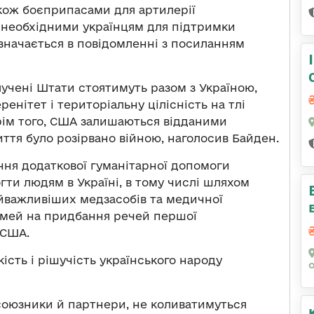
акож боєприпасами для артилерії
необхідними українцям для підтримки
значається в повідомленні з посиланням
лучені Штати стоятимуть разом з Україною,
енітет і територіальну цілісність на тлі
Крім того, США залишаються відданими
иття було розірвано війною, наголосив Байден.
ння додаткової гуманітарної допомоги
гти людям в Україні, в тому числі шляхом
айважливіших медзасобів та медичної
сімей на придбання речей першої
 США.
ість і рішучість українського народу
 союзники й партнери, не коливатимуться