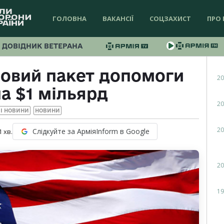
ГОЛОВНА
ВАКАНСІЇ
СОЦЗАХИСТ
ПРО 
ДОВІДНИК ВЕТЕРАНА
овий пакет допомоги
20
на $1 мільярд
20
І НОВИНИ
НОВИНИ
20
Слідкуйте за АрміяInform в Google
1
хв.
20
19