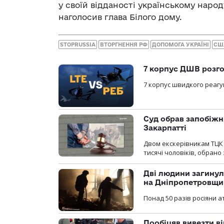
у своїй відданості українському народ
наголосив глава Білого дому.
STOPRUSSIA
ВТОРГНЕННЯ РФ
ДОПОМОГА УКРАЇНІ
СШ
7 корпус ДШВ розго
7 корпус швидкого реагу
Суд обрав запобіжн
Закарпатті
Двом екскерівникам ТЦК 
тисячі чоловіків, обрано
Дві людини загинул
на Дніпропетровщи
Понад 50 разів росіяни 
Пообіцяв вивезти ві