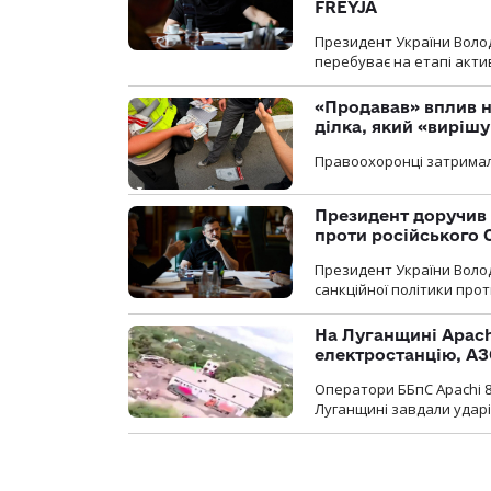
FREYJA
Президент України Воло
перебуває на етапі актив
«Продавав» вплив н
ділка, який «виріш
Правоохоронці затримал
Президент доручив 
проти російського
Президент України Воло
санкційної політики проти
На Луганщині Apach
електростанцію, АЗ
Оператори ББпС Apachi 8
Луганщині завдали ударів