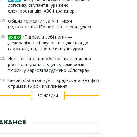
логістику окупантів: уражено
електростанцію, АЗС і транспорт
:53
Обіцяв «списати» за $11 тисяч:
підполковник НГУ постане перед судом
:36
«Підірвали собі ноги» —
АУДІО
деморалізовані окупанти вдаються до
самокаліцтва, щоб не йти у штурми
:28
Ностальгія за пломбіром і виправдання
росії коштували студенту семи років
тюрми: у Харкові засуджено «блогера»
:10
Викрито «батюшку» — зрадника: агент фсб
отримав 15 років ув’язнення
ВСІ НОВИНИ
АКАНСІЇ