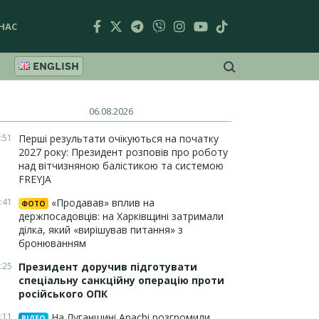
НАС
ENGLISH
06.08.2026
:51
Перші результати очікуються на початку
2027 року: Президент розповів про роботу
над вітчизняною балістикою та системою
FREYJA
:41
«Продавав» вплив на
ФОТО
держпосадовців: на Харківщині затримали
ділка, який «вирішував питання» з
бронюванням
:25
Президент доручив підготувати
спеціальну санкційну операцію проти
російського ОПК
:11
На Луганщині Apachi розгромили
ВІДЕО