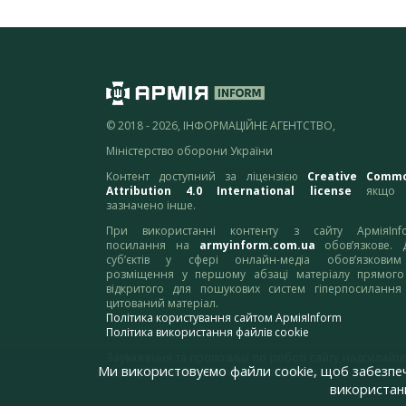
© 2018 - 2026, ІНФОРМАЦІЙНЕ АГЕНТСТВО,
Міністерство оборони України
Контент доступний за ліцензією
Creative Comm
Attribution 4.0 International license
якщо 
зазначено інше.
При використанні контенту з сайту АрміяInf
посилання на
armyinform.com.ua
обов’язкове. 
суб’єктів у сфері онлайн-медіа обов’язкови
розміщення у першому абзаці матеріалу прямого
відкритого для пошукових систем гіперпосилання
цитований матеріал.
Політика користування сайтом АрміяInform
Політика використання файлів cookie
Зауваження та пропозиції по роботі сайту надсилайте
Ми використовуємо файли cookie, щоб забезпе
адресу:
webmaster@armyinform.com.ua
використанн