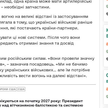
риклад, одна країна може мати артилерійські
 – необхідні запчастини.
 вогню на великі відстані із застосуванням
ягала в тому, що українські військові раніше
ння, які постачають країни-партнери.
вати ці нові системи. Після чого вони
передають отримані знання та досвід
чим російським силам. «Вони провели значну
ів», – зазначив посадовець. «Ми не бачимо
у українських військових… але їм потрібне
ливість вести вогонь на далекі відстані».
ОРОНИ США
США
чікуються на початку 2027 року: Президент
у над вітчизняною балістикою та системою