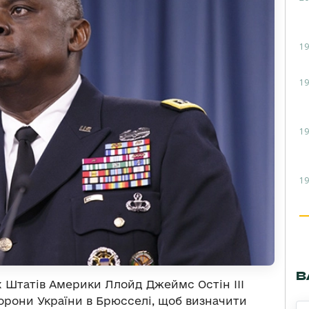
19
19
19
19
В
 Штатів Америки Ллойд Джеймс Остін III
борони України в Брюсселі, щоб визначити