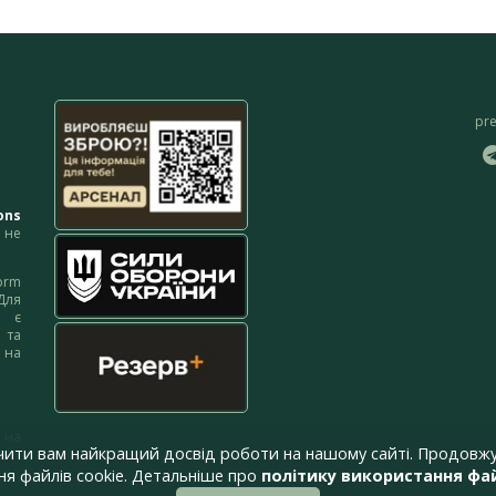
pr
ons
не
orm
Для
м є
 та
 на
 на
чити вам найкращий досвід роботи на нашому сайті. Продовжу
я файлів cookie. Детальніше про
політику використання фай