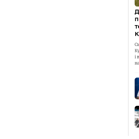
Д
п
т
К
С
К
і 
н