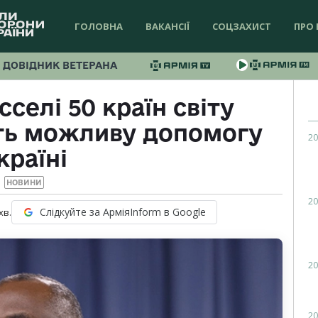
ГОЛОВНА
ВАКАНСІЇ
СОЦЗАХИСТ
ПРО 
ДОВІДНИК ВЕТЕРАНА
селі 50 країн світу
ть можливу допомогу
20
країні
НОВИНИ
20
Слідкуйте за АрміяInform в Google
хв.
20
20