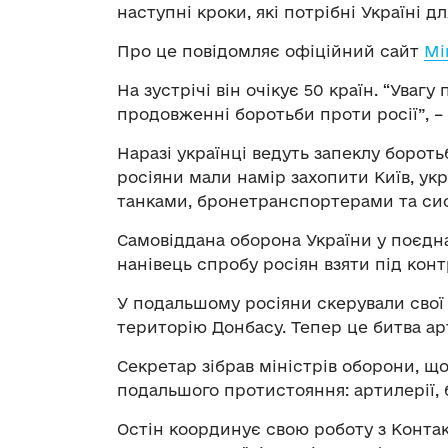
наступні кроки, які потрібні Україні дл
Про це повідомляє офіційний сайт
Мі
На зустрічі він очікує 50 країн. “Ува
продовженні боротьби проти росії”, –
Наразі українці ведуть запеклу бороть
росіяни мали намір захопити Київ, ук
танками, бронетранспортерами та си
Самовіддана оборона України у поєднан
нанівець спробу росіян взяти під кон
У подальшому росіяни скерували свої 
територію Донбасу. Тепер це битва ар
Секретар зібрав міністрів оборони, щ
подальшого протистояння: артилерії, 
Остін координує свою роботу з Конта