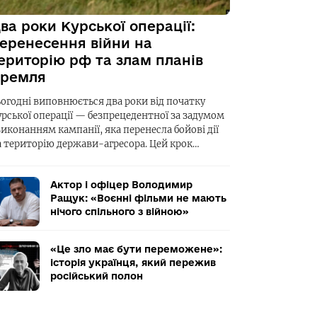
ва роки Курської операції:
еренесення війни на
ериторію рф та злам планів
ремля
ьогодні виповнюється два роки від початку
урської операції — безпрецедентної за задумом
виконанням кампанії, яка перенесла бойові дії
а територію держави-агресора. Цей крок…
Актор і офіцер Володимир
Ращук: «Воєнні фільми не мають
нічого спільного з війною»
«Це зло має бути переможене»:
історія українця, який пережив
російський полон