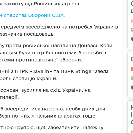
я захисту від Російської агресії.
ністерства Оборони США.
гу передусім зосереджено на потребах України в
 зазначив посадовець.
бу проти російської навали на Донбасі. Коли
раїнцям були потрібні системи боротьби з
стеми протиповітряної оборони.
ні з ПТРК «Javelin» та ПЗРК Stinger звела
троль столицю України.
основні зусилля на схід України, на
тилерії.
об зосередитися на речах необхідних для
безпілотних літальних апаратах тощо.
ктною Групою, щоб забезпечити належну