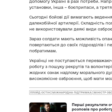
допомогу Україні в разі потреби. Нап
установки, інша – боєприпаси, а третя
Сьогодні бойові дії вимагають ведення
далекобійної артилерії. Складність пол
не використовували деякі види озброє
Зараз солдати мають можливість опану
повертаються до своїх підрозділів і 
побратимам.
Українці не поступаються переважаю
роботу з пошуку рекрутів та волонтер
жодних ознак надлому морального дух
високоякісне озброєння, щоб мати мож
ЛЛОЙД ОСТІН
МІЖНАРОДНА ПІДТРИМКА
МІНІСТР ОБ
Перші результати о
розповів про робот