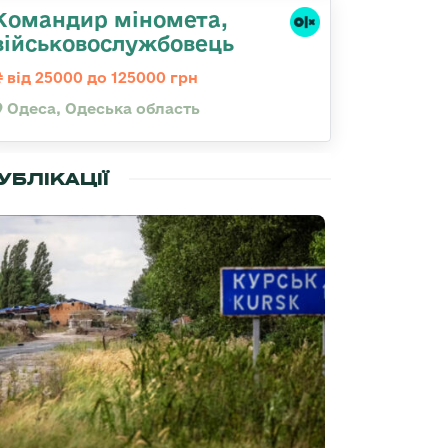
Командиp міномета,
військовослужбовець
від 25000 до 125000 грн
Одеса, Одеська область
УБЛІКАЦІЇ