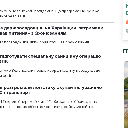
димир Зеленський повідомив, що програма FREYJA вже
ної реалізації.
а держпосадовців: на Харківщині затримали
ував питання» з бронюванням
и посередника, який брав гроші за бронювання.
П
підготувати спеціальну санкційну операцію
 ОПК
димир Зеленський провів координаційну нараду щодо
 росії.
i розгромили логістику окупантів: уражено
С і транспорт
1-ї окремої аеромобільної Слобожанської бригади на
 по ключових об’єктах логістики російських військ.