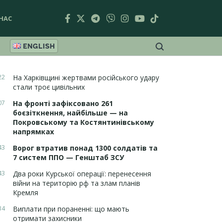
НАС
ENGLISH
22
На Харківщині жертвами російського удару
стали троє цивільних
07
На фронті зафіксовано 261
боєзіткнення, найбільше — на
Покровському та Костянтинівському
напрямках
43
Ворог втратив понад 1300 солдатів та
7 систем ППО — Генштаб ЗСУ
43
Два роки Курської операції: перенесення
війни на територію рф та злам планів
Кремля
34
Виплати при пораненні: що мають
отримати захисники