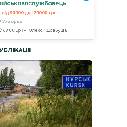
військовослужбовець
від 50000 до 120000 грн
Ужгород
68 ОЄБр ім. Олекси Довбуша
УБЛІКАЦІЇ