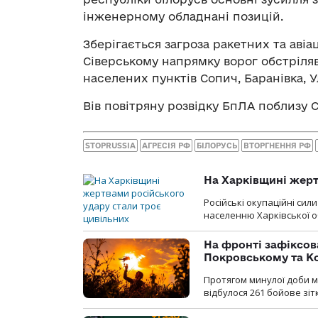
інженерному обладнані позицій.
Зберігається загроза ракетних та авіац
Сіверському напрямку ворог обстріля
населених пунктів Сопич, Баранівка, У
Вів повітряну розвідку БпЛА поблизу 
STOPRUSSIA
АГРЕСІЯ РФ
БІЛОРУСЬ
ВТОРГНЕННЯ РФ
На Харківщині жерт
Російські окупаційні си
населенню Харківської о
На фронті зафіксов
Покровському та К
Протягом минулої доби м
відбулося 261 бойове зіт