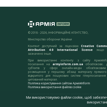
© 2018 - 2026, ІНФОРМАЦІЙНЕ АГЕНТСТВО,
Міністерство оборони України
Контент доступний за ліцензією
Creative Comm
Attribution 4.0 International license
якщо 
зазначено інше.
При використанні контенту з сайту АрміяInf
посилання на
armyinform.com.ua
обов’язкове. 
суб’єктів у сфері онлайн-медіа обов’язкови
розміщення у першому абзаці матеріалу прямого
відкритого для пошукових систем гіперпосилання
цитований матеріал.
Політика користування сайтом АрміяInform
Політика використання файлів cookie
Зауваження та пропозиції по роботі сайту надсилайте
Ми використовуємо файли cookie, щоб забезпе
адресу:
webmaster@armyinform.com.ua
використанн