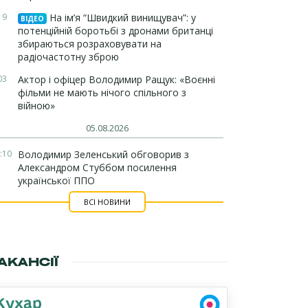
19
На ім’я “Швидкий винищувач”: у
ВІДЕО
потенційній боротьбі з дронами британці
збираються розраховувати на
радіочастотну зброю
03
Актор і офіцер Володимир Ращук: «Воєнні
фільми не мають нічого спільного з
війною»
05.08.2026
:10
Володимир Зеленський обговорив з
Александром Стуббом посилення
української ППО
ВСІ НОВИНИ
АКАНСІЇ
Кухар