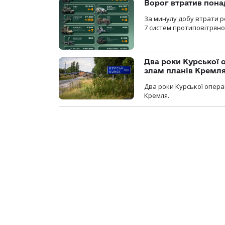
Ворог втратив пона
За минулу добу втрати р
7 систем протиповітряно
Два роки Курської о
злам планів Кремл
Два роки Курської опера
Кремля.