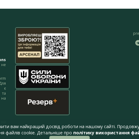
pr
ons
не
orm
Для
м є
 та
 на
 на
чити вам найкращий досвід роботи на нашому сайті. Продовжу
я файлів cookie. Детальніше про
політику використання фай