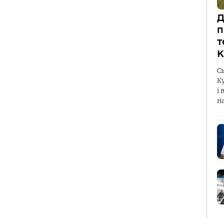
Д
п
т
К
С
К
і 
н