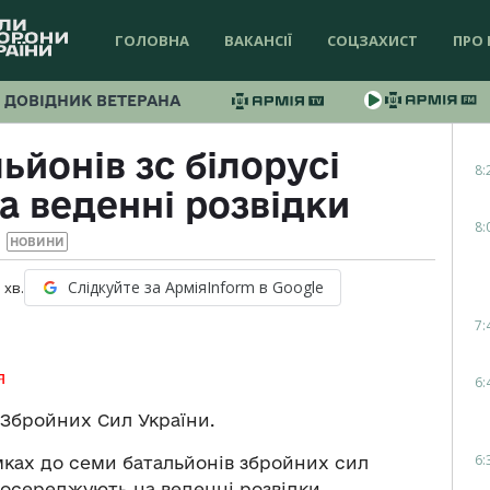
ГОЛОВНА
ВАКАНСІЇ
СОЦЗАХИСТ
ПРО 
ДОВІДНИК ВЕТЕРАНА
ьйонів зс білорусі
8:
а веденні розвідки
8:
НОВИНИ
Слідкуйте за АрміяInform в Google
1
хв.
7:
я
6:
Збройних Сил України.
6:
ках до семи батальйонів збройних сил
зосереджують на веденні розвідки,