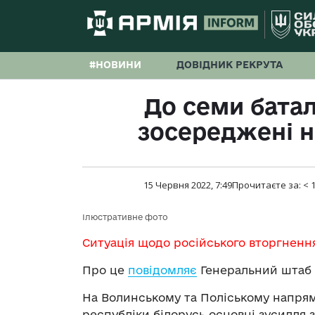
#НОВИНИ
ДОВІДНИК РЕКРУТА
До семи батал
зосереджені н
15 Червня 2022, 7:49
Прочитаєте за:
< 
Ілюстративне фото
Ситуація щодо російського вторгненн
Про це
повідомляє
Генеральний штаб 
На Волинському та Поліському напрям
республіки білорусь основні зусилля 