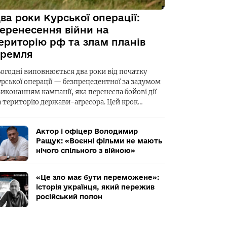
ва роки Курської операції:
еренесення війни на
ериторію рф та злам планів
ремля
ьогодні виповнюється два роки від початку
урської операції — безпрецедентної за задумом
виконанням кампанії, яка перенесла бойові дії
а територію держави-агресора. Цей крок…
Актор і офіцер Володимир
Ращук: «Воєнні фільми не мають
нічого спільного з війною»
«Це зло має бути переможене»:
історія українця, який пережив
російський полон