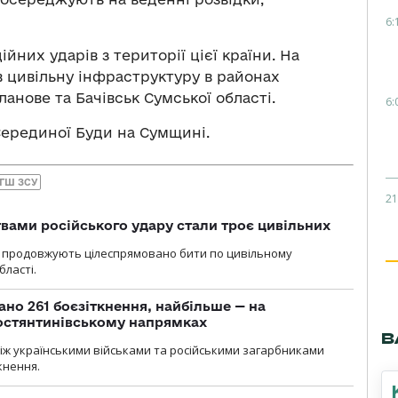
6:
ійних ударів з території цієї країни. На
в цивільну інфраструктуру в районах
ланове та Бачівськ Сумської області.
6:
Серединої Буди на Сумщині.
ГШ ЗСУ
21
вами російського удару стали троє цивільних
ли продовжують цілеспрямовано бити по цивільному
бласті.
ано 261 боєзіткнення, найбільше — на
остянтинівському напрямках
В
іж українськими військами та російськими загарбниками
кнення.