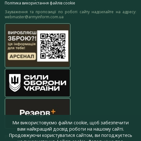
Політика використання файлів cookie
Зауваження та пропозиції по роботі сайту надсилайте на адресу:
webmaster@armyinform.com.ua
Ми використовуємо файли cookie, щоб забезпечити
вам найкращий досвід роботи на нашому сайті.
Продовжуючи користуватися сайтом, ви погоджуєтесь
press@armyinform.com.ua