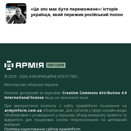
«Це зло має бути переможене»: історія
українця, який пережив російський полон
© 2018 - 2026, ІНФОРМАЦІЙНЕ АГЕНТСТВО,
Міністерство оборони України
Контент доступний за ліцензією
Creative Commons Attribution 4.0
International license
якщо не зазначено інше.
При використанні контенту з сайту АрміяInform посилання на
armyinform.com.ua
обов’язкове. Для суб’єктів у сфері онлайн-медіа
обов’язковим є розміщення у першому абзаці матеріалу прямого та
відкритого для пошукових систем гіперпосилання на цитований
матеріал.
Політика користування сайтом АрміяInform