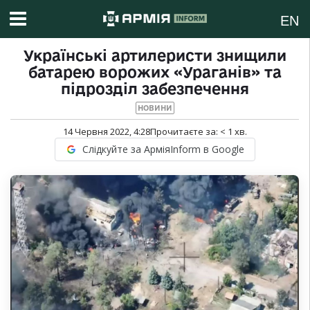
EN
Українські артилеристи знищили
батарею ворожих «Ураганів» та
підрозділ забезпечення
НОВИНИ
14 Червня 2022, 4:28
Прочитаєте за:
< 1
хв.
Слідкуйте за АрміяInform в Google