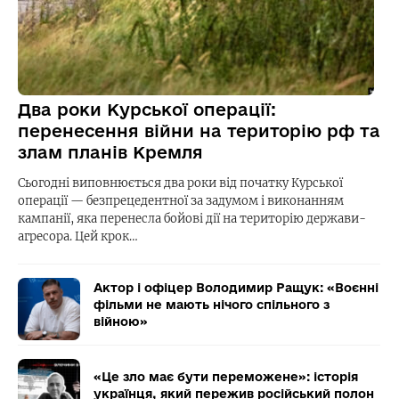
Два роки Курської операції:
перенесення війни на територію рф та
злам планів Кремля
Сьогодні виповнюється два роки від початку Курської
операції — безпрецедентної за задумом і виконанням
кампанії, яка перенесла бойові дії на територію держави-
агресора. Цей крок…
Актор і офіцер Володимир Ращук: «Воєнні
фільми не мають нічого спільного з
війною»
«Це зло має бути переможене»: історія
українця, який пережив російський полон