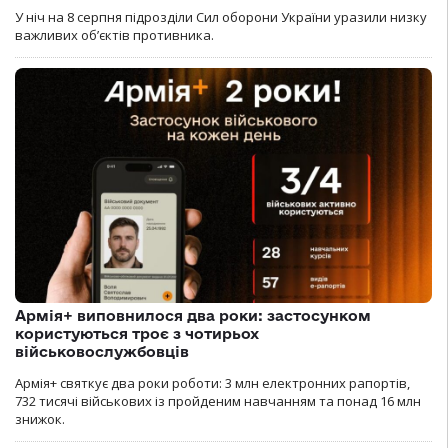
У ніч на 8 серпня підрозділи Сил оборони України уразили низку
важливих об’єктів противника.
Армія+ виповнилося два роки: застосунком
користуються троє з чотирьох
військовослужбовців
Армія+ святкує два роки роботи: 3 млн електронних рапортів,
732 тисячі військових із пройденим навчанням та понад 16 млн
знижок.