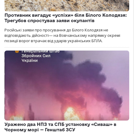
Противник вигадує «успіхи» біля Білого Колодязя:
Трегубов спростував заяви окупантів
Російські заяви про просування до Білого Колодязя не
відповідають дійсності— на Вовчанському напрямку окремі
позиції ворог втрачає від ударів українських БПЛА.
Уражено два НПЗ та СПБ установку «Сиваш» в
Чорному морі — Генштаб ЗСУ