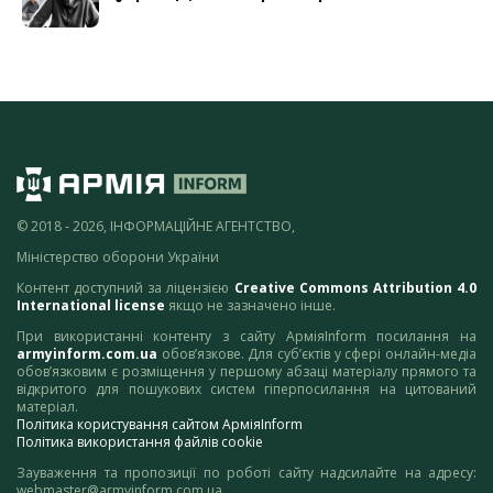
© 2018 - 2026, ІНФОРМАЦІЙНЕ АГЕНТСТВО,
Міністерство оборони України
Контент доступний за ліцензією
Creative Commons Attribution 4.0
International license
якщо не зазначено інше.
При використанні контенту з сайту АрміяInform посилання на
armyinform.com.ua
обов’язкове. Для суб’єктів у сфері онлайн-медіа
обов’язковим є розміщення у першому абзаці матеріалу прямого та
відкритого для пошукових систем гіперпосилання на цитований
матеріал.
Політика користування сайтом АрміяInform
Політика використання файлів cookie
Зауваження та пропозиції по роботі сайту надсилайте на адресу:
webmaster@armyinform.com.ua