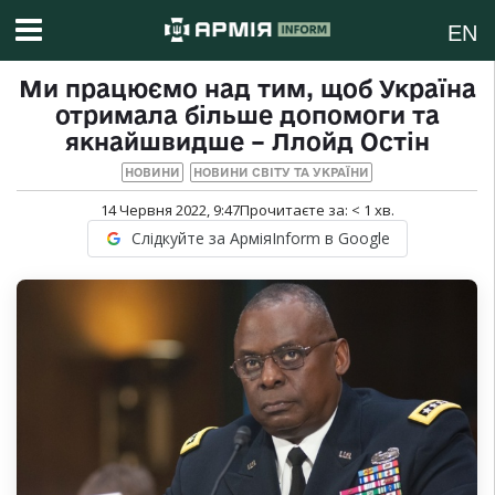
EN
Ми працюємо над тим, щоб Україна
отримала більше допомоги та
якнайшвидше – Ллойд Остін
НОВИНИ
НОВИНИ СВІТУ ТА УКРАЇНИ
14 Червня 2022, 9:47
Прочитаєте за:
< 1
хв.
Слідкуйте за АрміяInform в Google