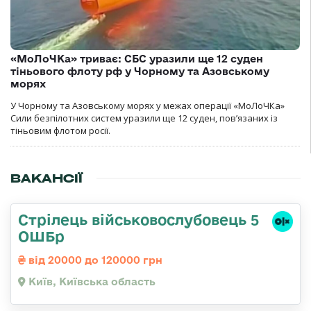
«МоЛоЧКа» триває: СБС уразили ще 12 суден
тіньового флоту рф у Чорному та Азовському
морях
У Чорному та Азовському морях у межах операції «МоЛоЧКа»
Сили безпілотних систем уразили ще 12 суден, пов’язаних із
тіньовим флотом росії.
ВАКАНСІЇ
Стрілець військовослубовець 5
ОШБр
від 20000 до 120000 грн
Київ, Київська область