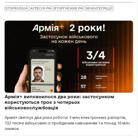
STOPRUSSIA
АГРЕСІЯ РФ
ВТОРГНЕННЯ РФ
МІНІНТЕГРАЦІЇ
Армія+ виповнилося два роки: застосунком
користуються троє з чотирьох
військовослужбовців
Армія+ святкує два роки роботи: 3 млн електронних рапортів,
732 тисячі військових із пройденим навчанням та понад 16 млн
знижок.