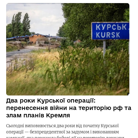
Два роки Курської операції:
перенесення війни на територію рф та
злам планів Кремля
Сьогодні виповнюється два роки від початку Курської
операції — безпрецедентної за задумом і виконанням