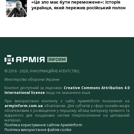
«Це зло має бути переможене»: історія
українця, який пережив російський полон
© 2018 - 2026, ІНФОРМАЦІЙНЕ АГЕНТСТВО,
Міністерство оборони України
Контент доступний за ліцензією
Creative Commons Attribution 4.0
International license
якщо не зазначено інше.
При використанні контенту з сайту АрміяInform посилання на
armyinform.com.ua
обов’язкове. Для суб’єктів у сфері онлайн-медіа
обов’язковим є розміщення у першому абзаці матеріалу прямого та
відкритого для пошукових систем гіперпосилання на цитований
матеріал.
Політика користування сайтом АрміяInform
Політика використання файлів cookie