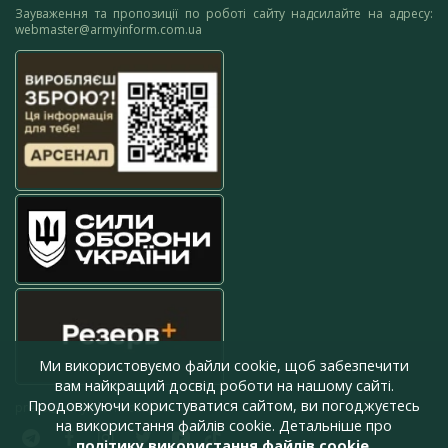
Зауваження та пропозиції по роботі сайту надсилайте на адресу:
webmaster@armyinform.com.ua
Ми використовуємо файли cookie, щоб забезпечити
вам найкращий досвід роботи на нашому сайті.
Продовжуючи користуватися сайтом, ви погоджуєтесь
press@armyinform.com.ua
на використання файлів cookie. Детальніше про
політику використання файлів cookie
.