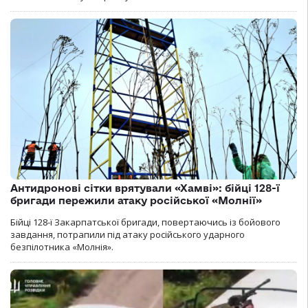
Антидронові сітки врятували «Хамві»: бійці 128-ї
бригади пережили атаку російської «Молнії»
Бійці 128-ї Закарпатської бригади, повертаючись із бойового
завдання, потрапили під атаку російського ударного
безпілотника «Молнія».