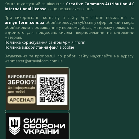
Контент доступний за ліцензією
Creative Commons Attribution 4.0
International license
якщо не зазначено інше.
При використанні контенту з сайту АрміяInform посилання на
armyinform.com.ua
обов’язкове. Для суб’єктів у сфері онлайн-медіа
обов’язковим є розміщення у першому абзаці матеріалу прямого та
відкритого для пошукових систем гіперпосилання на цитований
матеріал.
Політика користування сайтом АрміяInform
Політика використання файлів cookie
Зауваження та пропозиції по роботі сайту надсилайте на адресу:
webmaster@armyinform.com.ua