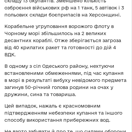
складу 13 окупантів. Зменшено кількість
озброєння військових рф на 1 танк, 5 автівок і 3
польових склади боєприпасів на Херсонщині.
Корабельне угруповання ворожого флоту в
Чорному морі збільшилось на 2 великих
десантних кораблі. Отже зберігається загроза
від 40 крилатих ракет та готовності до дій 4
ВДК.
В одному з сіл Одеського району, нехтуючи
встановленими обмеженнями, під час купання
в морі в результаті вибуху невідомого предмета
загинув 50-річний голова родини на очах у
дружини, сина та товариша.
Цей випадок, нажаль є красномовним
підтвердженням небезпеки купання та іншого
способу використання прибережних вод.
Не варто забувати й про те, що силами оборони