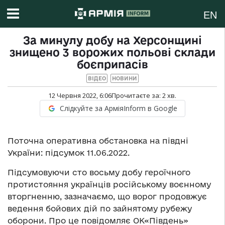
EN
За минулу добу на Херсонщині
знищено 3 ворожих польові склади
боєприпасів
ВІДЕО
НОВИНИ
12 Червня 2022, 6:06
Прочитаєте за:
2
хв.
Слідкуйте за АрміяInform в Google
Поточна оперативна обстановка на півдні
України: підсумок 11.06.2022.
Підсумовуючи сто восьму добу героїчного
протистояння українців російському воєнному
вторгненню, зазначаємо, що ворог продовжує
ведення бойових дій по зайнятому рубежу
оборони. Про це повідомляє ОК«Південь»