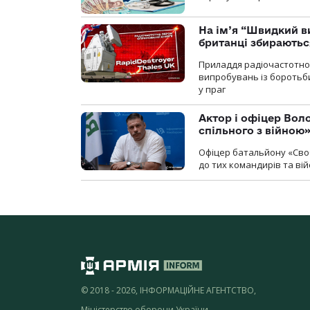
На ім’я “Швидкий в
британці збираютьс
Приладдя радіочастотної 
випробувань із боротьби
у праг
Актор і офіцер Вол
спільного з війною
Офіцер батальйону «Сво
до тих командирів та вій
© 2018 - 2026, ІНФОРМАЦІЙНЕ АГЕНТСТВО,
Міністерство оборони України