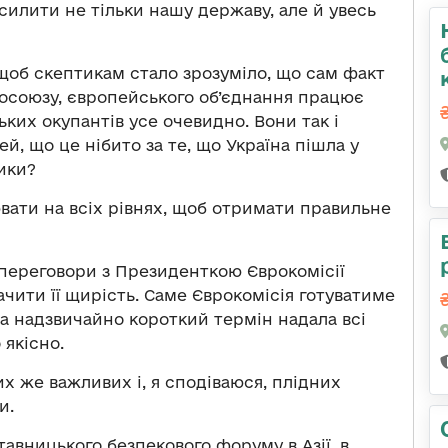
илити не тільки нашу державу, але й увесь
 щоб скептикам стало зрозуміло, що сам факт
осоюзу, європейського об’єднання працює
ких окупантів усе очевидно. Вони так і
й, що це нібито за те, що Україна пішла у
тики?
ти на всіх рівнях, щоб отримати правильне
 переговори з Президенткою Єврокомісії
чити її щирість. Саме Єврокомісія готуватиме
за надзвичайно короткий термін надала всі
 якісно.
х же важливих і, я сподіваюся, плідних
и.
авницького безпекового форуму в Азії, в