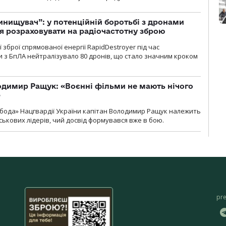
инищувач”: у потенційній боротьбі з дронами
я розраховувати на радіочастотну зброю
зброї спрямованої енергії RapidDestroyer під час
 з БпЛА нейтралізувало 80 дронів, що стало значним кроком
одимир Ращук: «Воєнні фільми не мають нічого
»
бода» Нацгвардії України капітан Володимир Ращук належить
ськових лідерів, чий досвід формувався вже в бою.
pr