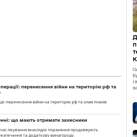
Д
п
т
К
С
К
і 
перації: перенесення війни на територію рф та
н
я
ції: перенесення війни на територію рф та злам планів
нні: що мають отримати захисники
д час лікування внаслідок поранення продовжують
езпечення та додаткову винагороду.