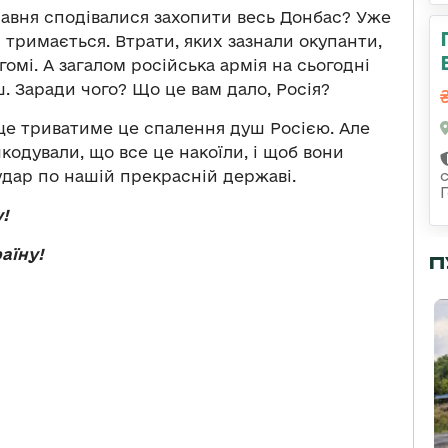
травня сподівалися захопити весь Донбас? Уже
 тримається. Втрати, яких зазнали окупанти,
омі. А загалом російська армія на сьогодні
. Заради чого? Що це вам дало, Росія?
 ще триватиме це спалення душ Росією. Але
одували, що все це накоїли, і щоб вони
удар по нашій прекрасній державі.
у!
раїну!
П