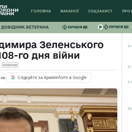
ГОЛОВНА
ВАКАНСІЇ
СОЦЗАХИСТ
ПРО 
ДОВІДНИК ВЕТЕРАНА
димира Зеленського
6:
108-го дня війни
НОВИНИ
6:
Слідкуйте за АрміяInform в Google
хв.
6:
6: