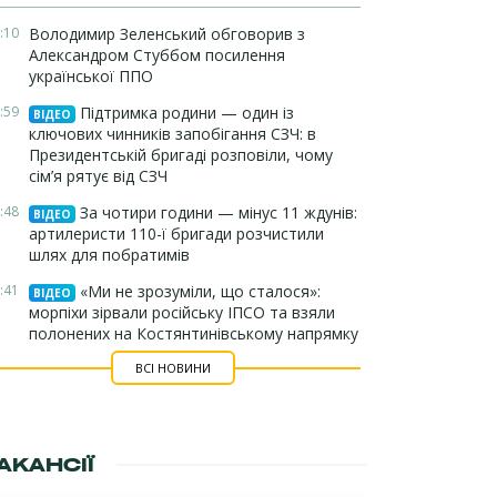
:10
Володимир Зеленський обговорив з
Александром Стуббом посилення
української ППО
:59
Підтримка родини — один із
ВІДЕО
ключових чинників запобігання СЗЧ: в
Президентській бригаді розповіли, чому
сім’я рятує від СЗЧ
:48
За чотири години — мінус 11 ждунів:
ВІДЕО
артилеристи 110-ї бригади розчистили
шлях для побратимів
:41
«Ми не зрозуміли, що сталося»:
ВІДЕО
морпіхи зірвали російську ІПСО та взяли
полонених на Костянтинівському напрямку
ВСІ НОВИНИ
АКАНСІЇ