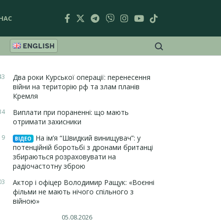
НАС
ENGLISH
43
Два роки Курської операції: перенесення
війни на територію рф та злам планів
Кремля
34
Виплати при пораненні: що мають
отримати захисники
19
На ім’я “Швидкий винищувач”: у
ВІДЕО
потенційній боротьбі з дронами британці
збираються розраховувати на
радіочастотну зброю
03
Актор і офіцер Володимир Ращук: «Воєнні
фільми не мають нічого спільного з
війною»
05.08.2026