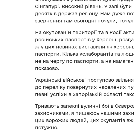
Сінгапурі. Високий рівень. У залі були
десятків держав регіону. Нам дуже пот
звернення там сьогодні почули, почул
На окупованій території та в Росії а
російських паспортів у Херсоні, розда
ж у цих новинах виставили як херсонці
паспорти. Кілька колаборантів та люд
не на чергу по паспорти, а на намага
показово.
Українські військові поступово звільн
до переліку повернутих населених пу
певні успіхи в Запорізькій області так
Тривають запеклі вуличні бої в Сєвє
захисниками, я пишаюсь нашими захи
цих ворожих людей, цих окупантів вж
потужно.