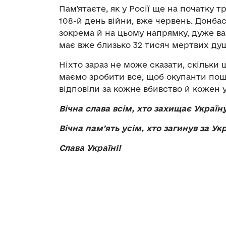
Памʼятаєте, як у Росії ще на початку 
108-й день війни, вже червень. Донбас
зокрема й на цьому напрямку, дуже ваг
має вже близько 32 тисяч мертвих душ
Ніхто зараз не може сказати, скільки
маємо зробити все, щоб окупанти пошк
відповіли за кожне вбивство й кожен 
Вічна слава всім, хто захищає Україн
Вічна памʼять усім, хто загинув за Ук
Слава Україні!