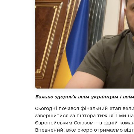
Бажаю здоровʼя всім українцям і всі
Сьогодні почався фінальний етап вел
завершитися за півтора тижня. І ми н
Європейським Союзом – в одній команд
Впевнений, вже скоро отримаємо відп