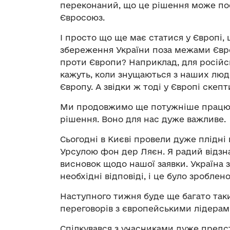
переконаний, що це рішення може пос
Євросоюз.
І просто що ще має статися у Європі,
збереження України поза межами Євр
проти Європи? Наприклад, для російсь
кажуть, коли знущаються з наших люде
Європу. А звідки ж тоді у Європі скеп
Ми продовжимо ще потужніше працюва
рішення. Воно для нас дуже важливе.
Сьогодні в Києві провели дуже плідні
Урсулою фон дер Ляєн. Я радий відзна
висновок щодо нашої заявки. Україна 
необхідні відповіді, і це було зроблено
Наступного тижня буде ще багато таки
переговорів з європейськими лідерам
Спілкувався з учасниками дуже предст