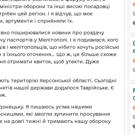
 міністри оборони та інші високі посадовці
рібен цей регіон. І я відчув, що моє
и, аргументи і сприйняли їх.
ктивно поширювалися новини про роздачу
чу паспортів у Мелітополі. І я подивився, кого
в і мелітопольців, що нібито хочуть російські
и з їхнього оточення… Що ж, це більше схоже
ння отримати квиток, щоб утекти. Дуже
яють територію Херсонської області. Сьогодні
нктів нашої держави додалося Таврійське. Є
ож.
родонецьку. Я пишаюсь усіма нашими
сницями, які змогли зупинити просування
е на довгі тижні й тримають нашу оборону