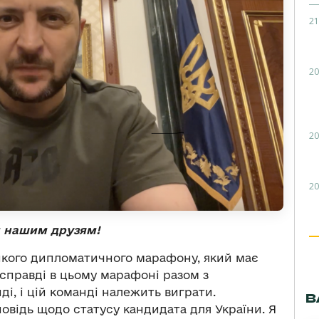
21
20
20
20
м нашим друзям!
икого дипломатичного марафону, який має
асправді в цьому марафоні разом з
і, і цій команді належить виграти.
В
овідь щодо статусу кандидата для України. Я