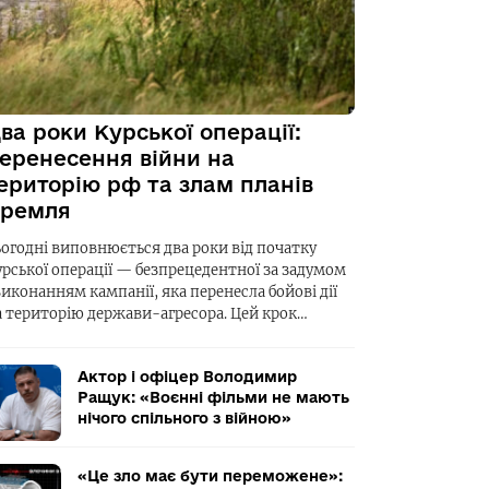
ва роки Курської операції:
еренесення війни на
ериторію рф та злам планів
ремля
ьогодні виповнюється два роки від початку
урської операції — безпрецедентної за задумом
виконанням кампанії, яка перенесла бойові дії
а територію держави-агресора. Цей крок…
Актор і офіцер Володимир
Ращук: «Воєнні фільми не мають
нічого спільного з війною»
«Це зло має бути переможене»: