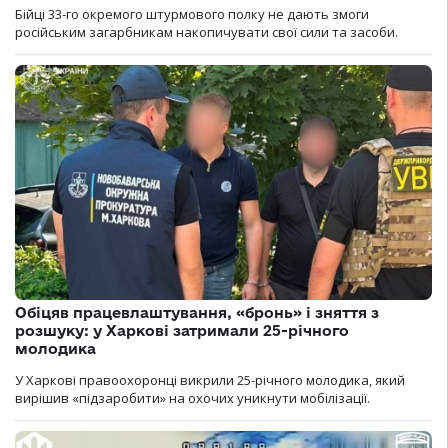
Бійці 33-го окремого штурмового полку не дають змоги
російським загарбникам накопичувати свої сили та засоби.
Обіцяв працевлаштування, «бронь» і зняття з
розшуку: у Харкові затримали 25-річного
молодика
У Харкові правоохоронці викрили 25-річного молодика, який
вирішив «підзаробити» на охочих уникнути мобілізації.