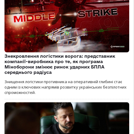
Знекровлення логістики ворога: представник
компанії-виробника про те, як програма
Міноборони змінює ринок ударних БПЛА
середнього радіуса
Знищення логістики противника на оперативній глибині стає
одним із ключових напрямів розвитку українських безпілотних
спроможностей.