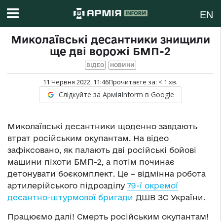
EN
Миколаївські десантники знищили
ще дві ворожі БМП-2
ВІДЕО
НОВИНИ
11 Червня 2022, 11:46
Прочитаєте за:
< 1
хв.
Слідкуйте за АрміяInform в Google
Миколаївські десантники щоденно завдають
втрат російським окупантам. На відео
зафіксовано, як палають дві російські бойові
машини піхоти БМП-2, а потім починає
детонувати боєкомплект. Це – відмінна робота
артилерійського підрозділу
79-ї окремої
десантно-штурмової бригади
ДШВ ЗС України.
Працюємо далі! Смерть російським окупантам!