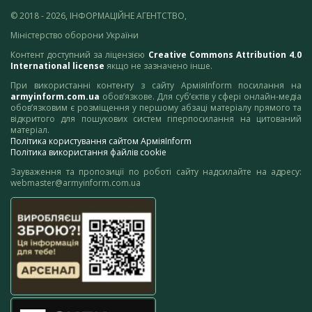
© 2018 - 2026, ІНФОРМАЦІЙНЕ АГЕНТСТВО,
Міністерство оборони України
Контент доступний за ліцензією
Creative Commons Attribution 4.0
International license
якщо не зазначено інше.
При використанні контенту з сайту АрміяInform посилання на
armyinform.com.ua
обов’язкове. Для суб’єктів у сфері онлайн-медіа
обов’язковим є розміщення у першому абзаці матеріалу прямого та
відкритого для пошукових систем гіперпосилання на цитований
матеріал.
Політика користування сайтом АрміяInform
Політика використання файлів cookie
Зауваження та пропозиції по роботі сайту надсилайте на адресу:
webmaster@armyinform.com.ua