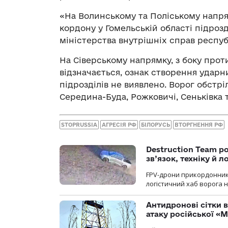
«На Волинському та Поліському напр
кордону у Гомельській області підрозд
міністерства внутрішніх справ респуб
На Сіверському напрямку, з боку прот
відзначається, ознак створення удар
підрозділів не виявлено. Ворог обстр
Середина-Буда, Рожковичі, Сеньківка 
STOPRUSSIA
АГРЕСІЯ РФ
БІЛОРУСЬ
ВТОРГНЕННЯ РФ
Destruction Team р
зв’язок, техніку й л
FPV-дрони прикордонників
логістичний хаб ворога 
Антидронові сітки в
атаку російської «М