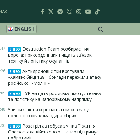
НАС
ENGLISH
:47
Destruction Team розбирає тил
ВІДЕО
ворога: прикордонники нищать зв’язок,
техніку й логістику окупантів
:26
Антидронові сітки врятували
ВІДЕО
«Хамві»: бійці 128-ї бригади пережили атаку
російської «Молнії»
:09
ГУР нищать російську піхоту, техніку
ВІДЕО
та логістику на Запорізькому напрямку
:48
Знищив шістьох росіян, а сімох взяв у
полон: історія командира «Гіря»
:30
Розстріл автобуса змінив її життя:
ВІДЕО
Олеся стала військовою і тепер підтримує
побратимів