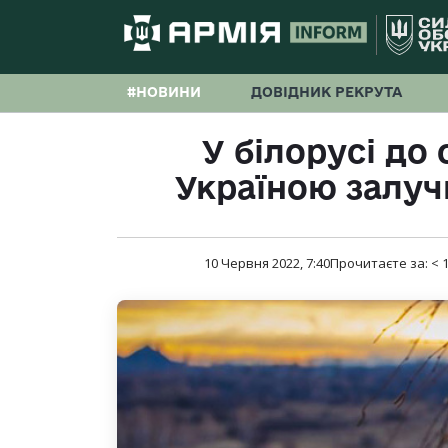
#НОВИНИ
ДОВІДНИК РЕКРУТА
У білорусі до
Україною залуч
10 Червня 2022, 7:40
Прочитаєте за:
< 