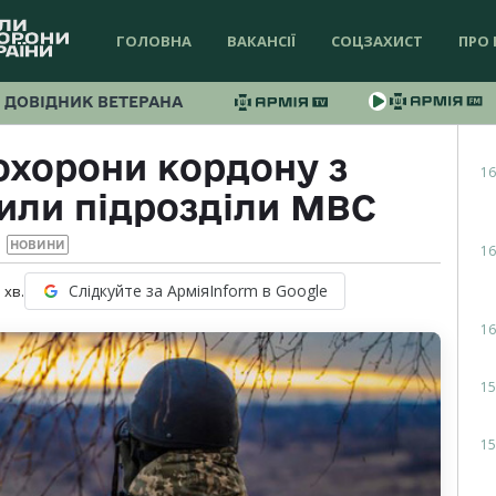
ГОЛОВНА
ВАКАНСІЇ
СОЦЗАХИСТ
ПРО 
ДОВІДНИК ВЕТЕРАНА
 охорони кордону з
16
или підрозділи МВС
НОВИНИ
16
Слідкуйте за АрміяInform в Google
1
хв.
16
15
15