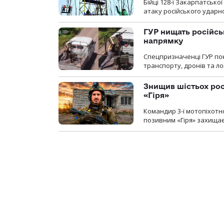
Бійці 128-ї Закарпатсько
атаку російського ударн
ГУР нищать російськ
напрямку
Спецпризначенці ГУР пок
транспорту, дронів та ло
Знищив шістьох росі
«Гіря»
Командир 3-ї мотопіхотно
позивним «Гіря» захищає