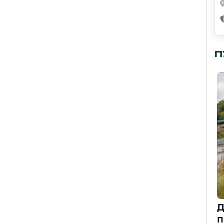
П
Д
п