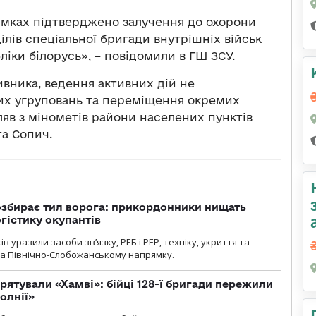
ямках підтверджено залучення до охорони
ілів спеціальної бригади внутрішніх військ
ліки білорусь», – повідомили в ГШ ЗСУ.
ивника, ведення активних дій не
них угруповань та переміщення окремих
іляв з мінометів райони населених пунктів
та Сопич.
озбирає тил ворога: прикордонники нищать
огістику окупантів
 уразили засоби зв’язку, РЕБ і РЕР, техніку, укриття та
на Північно-Слобожанському напрямку.
рятували «Хамві»: бійці 128-ї бригади пережили
олнії»