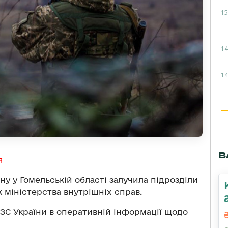
15
14
14
В
я
ну у Гомельській області залучила підрозділи
к міністерства внутрішніх справ.
ЗС України в оперативній інформації щодо