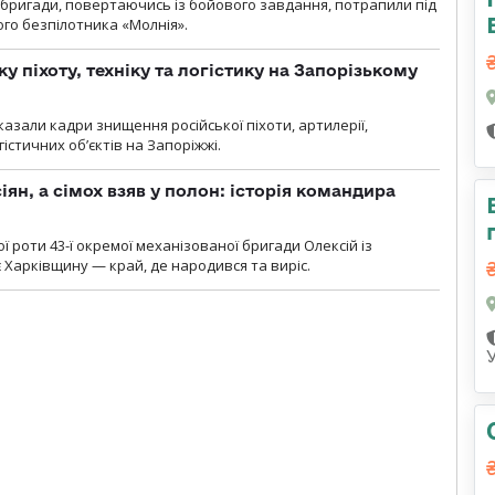
ї бригади, повертаючись із бойового завдання, потрапили під
ого безпілотника «Молнія».
у піхоту, техніку та логістику на Запорізькому
азали кадри знищення російської піхоти, артилерії,
гістичних об’єктів на Запоріжжі.
ян, а сімох взяв у полон: історія командира
ї роти 43-ї окремої механізованої бригади Олексій із
 Харківщину — край, де народився та виріс.