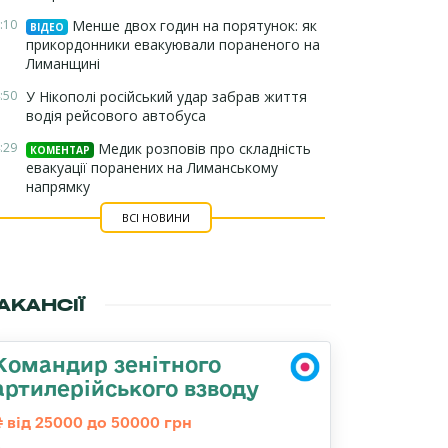
:10
Менше двох годин на порятунок: як
ВІДЕО
прикордонники евакуювали пораненого на
Лиманщині
:50
У Нікополі російський удар забрав життя
водія рейсового автобуса
:29
Медик розповів про складність
КОМЕНТАР
евакуації поранених на Лиманському
напрямку
ВСІ НОВИНИ
АКАНСІЇ
Командир зенітного
артилерійського взводу
від 25000 до 50000 грн