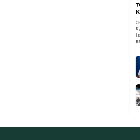
т
К
С
К
і 
н