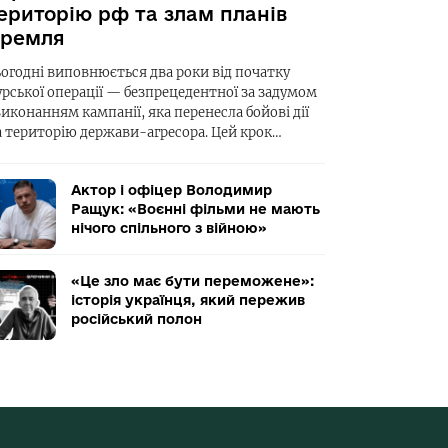
ериторію рф та злам планів
ремля
ьогодні виповнюється два роки від початку
урської операції — безпрецедентної за задумом
виконанням кампанії, яка перенесла бойові дії
а територію держави-агресора. Цей крок…
Актор і офіцер Володимир
Ращук: «Воєнні фільми не мають
нічого спільного з війною»
«Це зло має бути переможене»:
історія українця, який пережив
російський полон