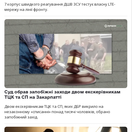
7 корпус швидкого реагування ДШВ ЗСУ тестує власну LTE-
мережу на лінії фронту.
Суд обрав запобіжні заходи двом екскерівникам
ТЦК та СП на Закарпатті
Двом екскерівникам ТЦК та СП, яких ДБР викрило на
незаконному «списанні» понад тисячі чоловіків, обрано
запобіжний захід.