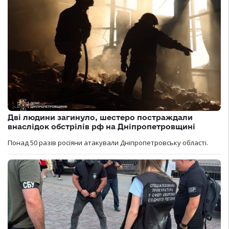
Дві людини загинуло, шестеро постраждали
внаслідок обстрілів рф на Дніпропетровщині
Понад 50 разів росіяни атакували Дніпропетровську області.