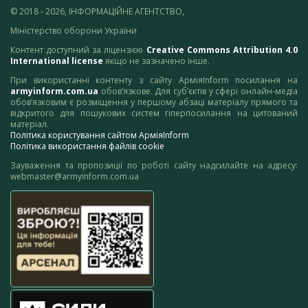
© 2018 - 2026, ІНФОРМАЦІЙНЕ АГЕНТСТВО,
Міністерство оборони України
Контент доступний за ліцензією
Creative Commons Attribution 4.0
International license
якщо не зазначено інше.
При використанні контенту з сайту АрміяInform посилання на
armyinform.com.ua
обов’язкове. Для суб’єктів у сфері онлайн-медіа
обов’язковим є розміщення у першому абзаці матеріалу прямого та
відкритого для пошукових систем гіперпосилання на цитований
матеріал.
Політика користування сайтом АрміяInform
Політика використання файлів cookie
Зауваження та пропозиції по роботі сайту надсилайте на адресу:
webmaster@armyinform.com.ua