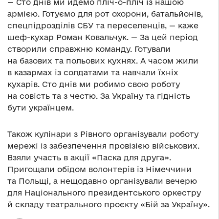
— Сто днів ми йдемо пліч-о-пліч із нашою
армією. Готуємо для рот охорони, батальйонів,
спецпідрозділів СБУ та переселенців, — каже
шеф-кухар Роман Ковальчук. — За цей період
створили справжню команду. Готували
на базових та польових кухнях. А часом жили
в казармах із солдатами та навчали їхніх
кухарів. Сто днів ми робимо свою роботу
на совість та з честю. За Україну та гідність
бути українцем.
Також кулінари з Рівного організували роботу
мережі із забезпечення провізією військових.
Взяли участь в акції «Паска для друга».
Пригощали обідом волонтерів із Німеччини
та Польщі, а нещодавно організували вечерю
для Національного президентського оркестру
й складу театрального проєкту «Бій за Україну».