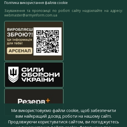
Політика використання файлів cookie
Зауваження та пропозиції по роботі сайту надсилайте на адресу:
webmaster@armyinform.com.ua
Ми використовуємо файли cookie, щоб забезпечити
вам найкращий досвід роботи на нашому сайті.
Продовжуючи користуватися сайтом, ви погоджуєтесь
press@armyinform.com.ua