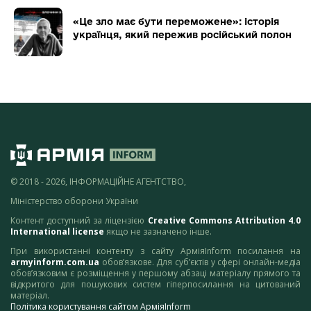
«Це зло має бути переможене»: історія
українця, який пережив російський полон
© 2018 - 2026, ІНФОРМАЦІЙНЕ АГЕНТСТВО,
Міністерство оборони України
Контент доступний за ліцензією
Creative Commons Attribution 4.0
International license
якщо не зазначено інше.
При використанні контенту з сайту АрміяInform посилання на
armyinform.com.ua
обов’язкове. Для суб’єктів у сфері онлайн-медіа
обов’язковим є розміщення у першому абзаці матеріалу прямого та
відкритого для пошукових систем гіперпосилання на цитований
матеріал.
Політика користування сайтом АрміяInform