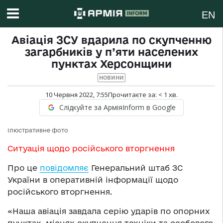
EN
Авіація ЗСУ вдарила по скупченню
загарбників у п’яти населених
пунктах Херсонщини
НОВИНИ
10 Червня 2022, 7:55
Прочитаєте за:
< 1
хв.
Слідкуйте за АрміяInform в Google
Ілюстративне фото
Ситуація щодо російського вторгнення
Про це
повідомляє
Генеральний штаб ЗС
України в оперативній інформації щодо
російського вторгнення.
«Наша авіація завдала серію ударів по опорних