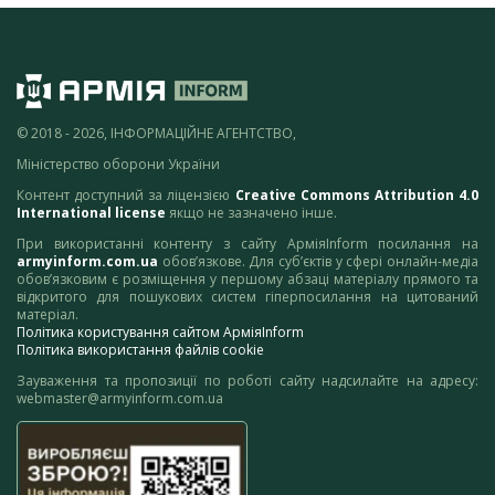
© 2018 - 2026, ІНФОРМАЦІЙНЕ АГЕНТСТВО,
Міністерство оборони України
Контент доступний за ліцензією
Creative Commons Attribution 4.0
International license
якщо не зазначено інше.
При використанні контенту з сайту АрміяInform посилання на
armyinform.com.ua
обов’язкове. Для суб’єктів у сфері онлайн-медіа
обов’язковим є розміщення у першому абзаці матеріалу прямого та
відкритого для пошукових систем гіперпосилання на цитований
матеріал.
Політика користування сайтом АрміяInform
Політика використання файлів cookie
Зауваження та пропозиції по роботі сайту надсилайте на адресу:
webmaster@armyinform.com.ua