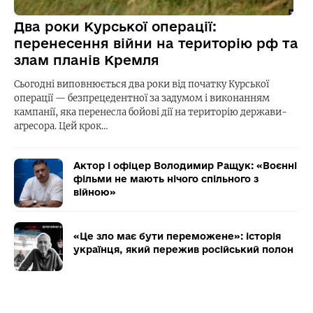
Два роки Курської операції:
перенесення війни на територію рф та
злам планів Кремля
Сьогодні виповнюється два роки від початку Курської
операції — безпрецедентної за задумом і виконанням
кампанії, яка перенесла бойові дії на територію держави-
агресора. Цей крок…
Актор і офіцер Володимир Ращук: «Воєнні
фільми не мають нічого спільного з
війною»
«Це зло має бути переможене»: історія
українця, який пережив російський полон