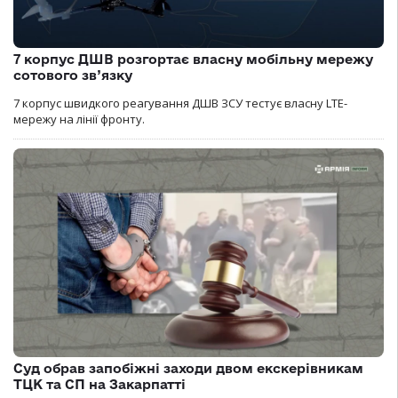
7 корпус ДШВ розгортає власну мобільну мережу
сотового зв’язку
7 корпус швидкого реагування ДШВ ЗСУ тестує власну LTE-
мережу на лінії фронту.
Суд обрав запобіжні заходи двом екскерівникам
ТЦК та СП на Закарпатті