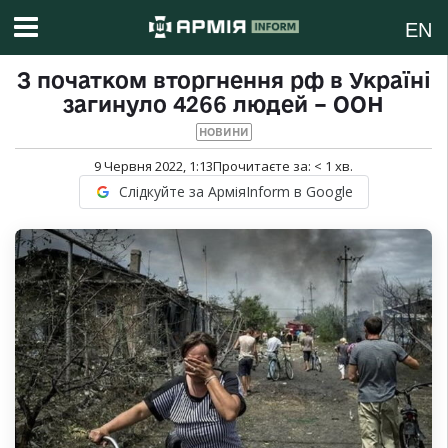
EN
З початком вторгнення рф в Україні
загинуло 4266 людей – ООН
НОВИНИ
9 Червня 2022, 1:13
Прочитаєте за:
< 1
хв.
Слідкуйте за АрміяInform в Google