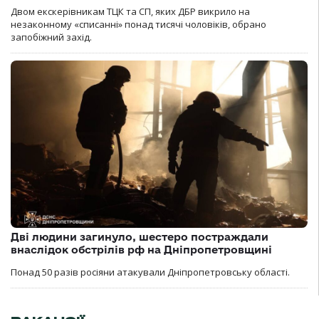
Двом екскерівникам ТЦК та СП, яких ДБР викрило на
незаконному «списанні» понад тисячі чоловіків, обрано
запобіжний захід.
Дві людини загинуло, шестеро постраждали
внаслідок обстрілів рф на Дніпропетровщині
Понад 50 разів росіяни атакували Дніпропетровську області.