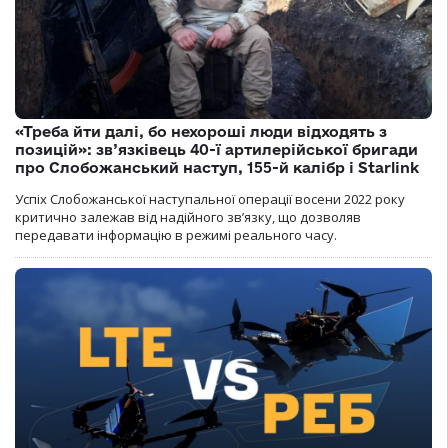
«Треба йти далі, бо нехороші люди відходять з
позицій»: зв’язківець 40-ї артилерійської бригади
про Слобожанський наступ, 155-й калібр і Starlink
Успіх Слобожанської наступальної операції восени 2022 року
критично залежав від надійного зв’язку, що дозволяв
передавати інформацію в режимі реального часу.