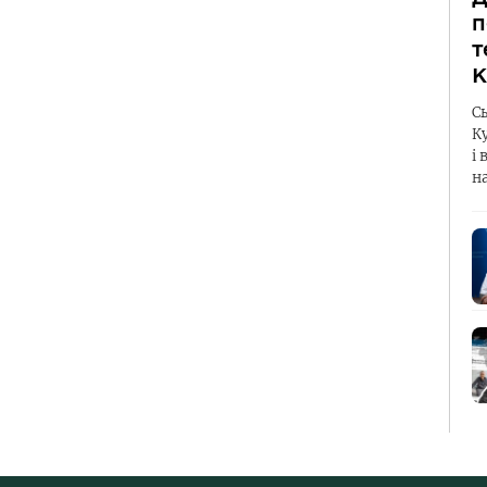
п
т
К
С
К
і 
н