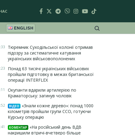
НАС
ENGLISH
:33
Тюремник Суходільської колонії отримав
підозру за систематичне катування
українських військовополонених
:23
Понад 63 тисячі українських військових
пройшли підготовку в межах британської
операції INTERFLEX
:11
Окупанти вдарили артилерією по
Краматорську: загинув чоловік
:52
«Знали кожне дерево»: понад 1000
ВІДЕО
кілометрів пройшли групи ССО, готуючи
Курську операцію
:41
«На російський день ВДВ
КОМЕНТАР
накришили втричі-вчетверо більше