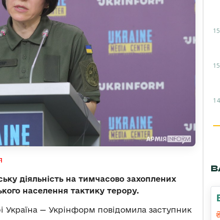
15
15
14
я
В
ьку діяльність на тимчасово захоплених
ького населення тактику терору.
і Україна — Укрінформ повідомила заступник