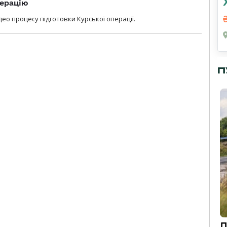
перацію
ео процесу підготовки Курської операції.
П
Д