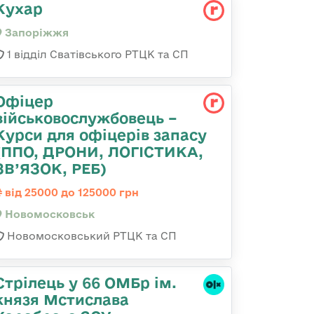
Кухар
Запоріжжя
1 відділ Сватівського РТЦК та СП
Офіцер
військовослужбовець –
Курси для офіцерів запасу
(ППО, ДРОНИ, ЛОГІСТИКА,
ЗВ’ЯЗОК, РЕБ)
від 25000 до 125000 грн
Новомосковськ
Новомосковський РТЦК та СП
Стрілець у 66 ОМБр ім.
князя Мстислава