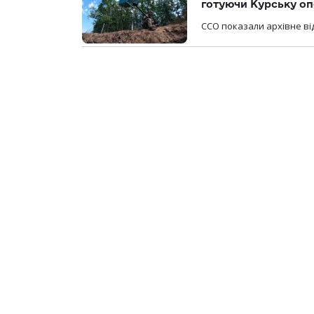
готуючи Курську о
ССО показали архівне від