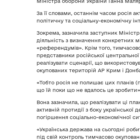
Міністра оборони України Ганна Маля
За її словами, останнім часом росія ак
політичну та соціальну-економічну ін
Зокрема, зазначила заступник Міністр
діяльність з визначення конкретних м
«референдумів». Крім того, тимчасово
представники російської центральної 
реалізувати сценарії, що використову
окупованих територій АР Крим і Донба
«Тобто росія не полишає цих планів 
що їй поки що не вдалось це зробити»,
Вона зазначила, що реалізувати ці пла
активній протидії з боку української 
погіршення соціально-економічної си
«Українська держава на сьогодні робит
під свій контроль тимчасово окуповані