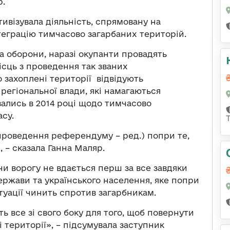
р.
тивізувала діяльність, спрямовану на
теграцію тимчасово загарбаних територій.
а оборони, наразі окупанти провадять
ісць з проведення так званих
 захоплені території відвідують
регіональної влади, які намагаються
вались в 2014 році щодо тимчасово
су.
(проведення референдуму – ред.) попри те,
 – сказала Ганна Маляр.
ни ворогу не вдається перш за все завдяки
держави та українського населення, яке попри
туації чинить спротив загарбникам.
ь все зі свого боку для того, щоб повернути
 території», – підсумувала заступник