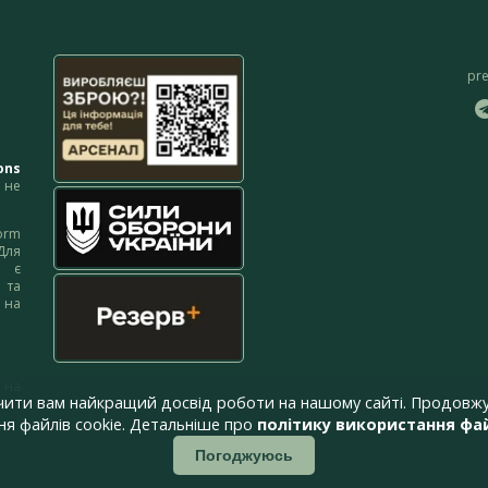
pr
ons
не
orm
Для
м є
 та
 на
 на
чити вам найкращий досвід роботи на нашому сайті. Продовжу
я файлів cookie. Детальніше про
політику використання фай
Погоджуюсь