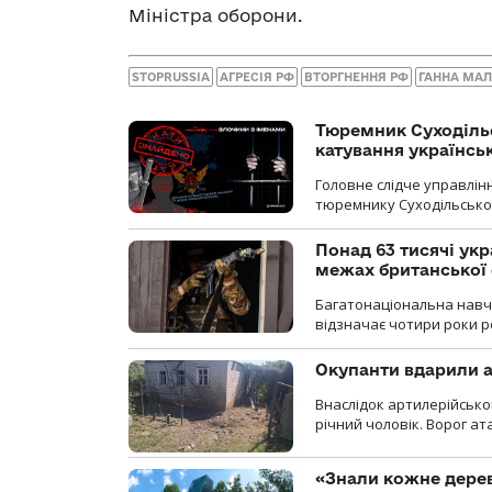
Міністра оборони.
STOPRUSSIA
АГРЕСІЯ РФ
ВТОРГНЕННЯ РФ
ГАННА МА
Тюремник Суходільс
катування українсь
Головне слідче управлінн
тюремнику Суходільської
Понад 63 тисячі ук
межах британської 
Багатонаціональна навча
відзначає чотири роки ро
Окупанти вдарили а
Внаслідок артилерійсько
річний чоловік. Ворог ат
«Знали кожне дерев