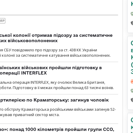
ЛЯР
ької колонії отримав підозру за систематичне
ких військовополонених
я СБУ повідомило про підозру за ст. 438 КК України
 колонії за систематичне катування військовополонених.
раїнських військових пройшли підготовку в
операції INTERFLEX
льна операція INTERFLEX, яку очолює Велика Британія,
боти. Підготовку в її межах пройшли понад 63 тисячі воїнів.
ртилерією по Краматорську: загинув чоловік
го обстрілу Краматорська російськими військами загинув 52-
акував приватний сектор міста.
о»: понад 1000 кілометрів пройшли групи ССО,