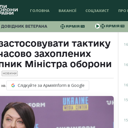
ГОЛОВНА
ВАКАНСІЇ
СОЦЗАХИСТ
ПРО 
ДОВІДНИК ВЕТЕРАНА
застосовувати тактику
16
часово захоплених
упник Міністра оборони
16
НОВИНИ
16
Слідкуйте за АрміяInform в Google
1
хв.
15
15