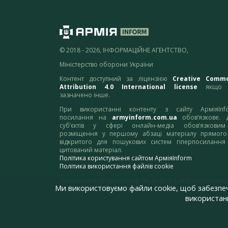
© 2018 - 2026, ІНФОРМАЦІЙНЕ АГЕНТСТВО,
Міністерство оборони України
Контент доступний за ліцензією
Creative Comm
Attribution 4.0 International license
якщо 
зазначено інше.
При використанні контенту з сайту АрміяInf
посилання на
armyinform.com.ua
обов’язкове. 
суб’єктів у сфері онлайн-медіа обов’язкови
розміщення у першому абзаці матеріалу прямого
відкритого для пошукових систем гіперпосилання
цитований матеріал.
Політика користування сайтом АрміяInform
Політика використання файлів cookie
Зауваження та пропозиції по роботі сайту надсилайте
Ми використовуємо файли cookie, щоб забезпе
адресу:
webmaster@armyinform.com.ua
використанн