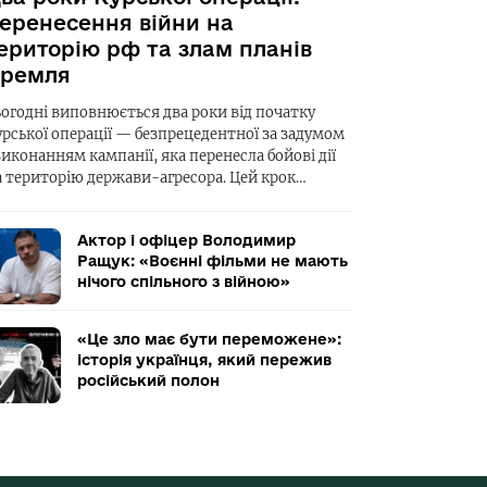
еренесення війни на
ериторію рф та злам планів
ремля
ьогодні виповнюється два роки від початку
урської операції — безпрецедентної за задумом
виконанням кампанії, яка перенесла бойові дії
а територію держави-агресора. Цей крок…
Актор і офіцер Володимир
Ращук: «Воєнні фільми не мають
нічого спільного з війною»
«Це зло має бути переможене»:
історія українця, який пережив
російський полон