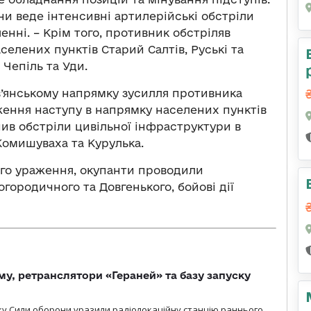
ни веде інтенсивні артилерійські обстріли
енні. – Крім того, противник обстріляв
селених пунктів Старий Салтів, Руські та
 Чепіль та Уди.
в’янському напрямку зусилля противника
ження наступу в напрямку населених пунктів
нив обстріли цивільної інфраструктури в
Комишуваха та Курулька.
го ураження, окупанти проводили
огородичного та Довгенького, бойові дії
у, ретранслятори «Гераней» та базу запуску
року Сили оборони уразили радіолокаційну станцію раннього