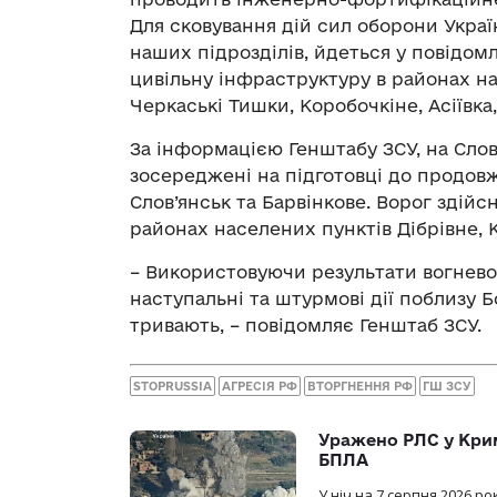
Для сковування дій сил оборони Украї
наших підрозділів, йдеться у повідомл
цивільну інфраструктуру в районах на
Черкаські Тишки, Коробочкіне, Асіївка,
За інформацією Генштабу ЗСУ, на Сло
зосереджені на підготовці до продов
Слов’янськ та Барвінкове. Ворог здійс
районах населених пунктів Дібрівне, 
– Використовуючи результати вогнево
наступальні та штурмові дії поблизу Б
тривають, – повідомляє Генштаб ЗСУ.
STOPRUSSIA
АГРЕСІЯ РФ
ВТОРГНЕННЯ РФ
ГШ ЗСУ
Уражено РЛС у Крим
БПЛА
У ніч на 7 серпня 2026 