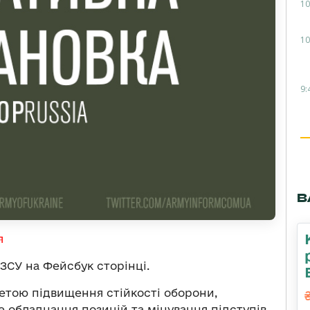
10
10
9:
В
я
ЗСУ на Фейсбук сторінці.
метою підвищення стійкості оборони,
обладнання позицій та мінування підступів.