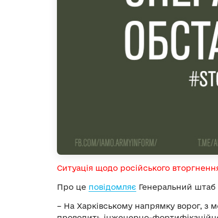
Ситуація щодо російського вторгненн
Про це
повідомляє
Генеральний штаб 
– На Харківському напрямку ворог, з 
проводить інженерно-фортифікаційне 