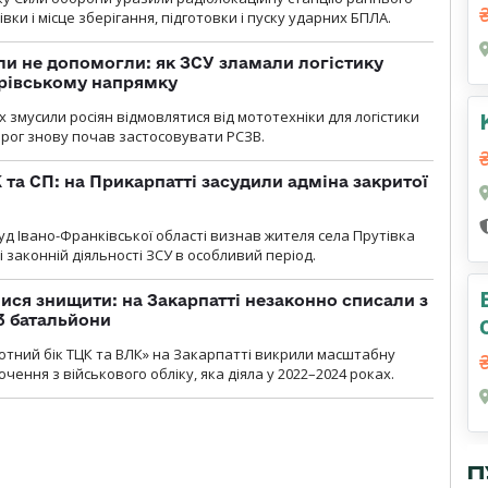
ки і місце зберігання, підготовки і пуску ударних БПЛА.
и не допомогли: як ЗСУ зламали логістику
дрівському напрямку
х змусили росіян відмовлятися від мототехніки для логістики
орог знову почав застосовувати РСЗВ.
 та СП: на Прикарпатті засудили адміна закритої
д Івано-Франківської області визнав жителя села Прутівка
законній діяльності ЗСУ в особливий період.
ся знищити: на Закарпатті незаконно списали з
 3 батальйони
тний бік ТЦК та ВЛК» на Закарпатті викрили масштабну
ення з військового обліку, яка діяла у 2022–2024 роках.
П