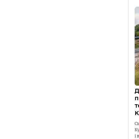
Д
п
т
К
С
К
і 