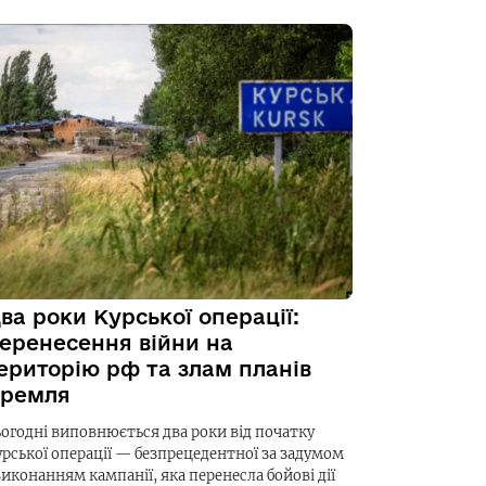
ва роки Курської операції:
еренесення війни на
ериторію рф та злам планів
ремля
ьогодні виповнюється два роки від початку
урської операції — безпрецедентної за задумом
виконанням кампанії, яка перенесла бойові дії