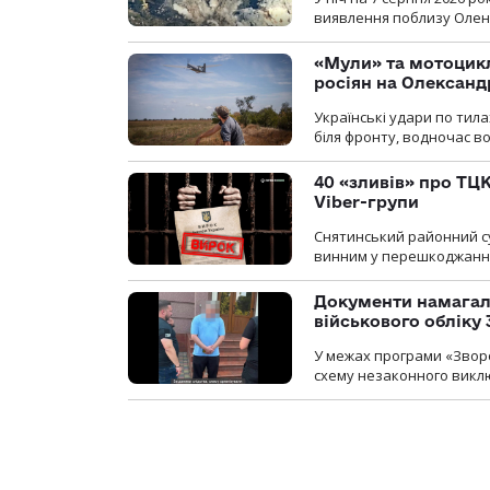
виявлення поблизу Оленів
«Мули» та мотоцикл
росіян на Олексан
Українські удари по тила
біля фронту, водночас в
40 «зливів» про ТЦК
Viber-групи
Снятинський районний су
винним у перешкоджанні 
Документи намагали
військового обліку
У межах програми «Зворо
схему незаконного виключ