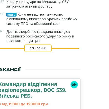
:27
Коригували удари по Миколаєву: СБУ
затримала агентів фсб і гру
:09
Крим не ваш: на тимчасово
ВІДЕО
окупованому півострові уразили російську
систему ППО та військовий кран
47
Десять людей постраждало внаслідок
подвійного російського удару по ринку в
Білопіллі на Сумщині
ВСІ НОВИНИ
АКАНСІЇ
Командир відділення
радіоперешкод, ВОС 539.
Війська РЕБ.
від 19000 до 120000 грн