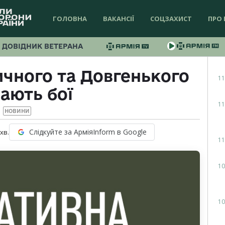
ГОЛОВНА
ВАКАНСІЇ
СОЦЗАХИСТ
ПРО 
ДОВІДНИК ВЕТЕРАНА
чного та Довгенького
11
ають бої
11
НОВИНИ
Слідкуйте за АрміяInform в Google
хв.
11
10
10