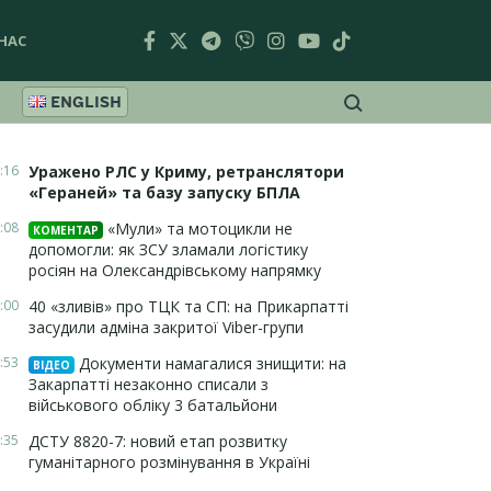
НАС
ENGLISH
:16
Уражено РЛС у Криму, ретранслятори
«Гераней» та базу запуску БПЛА
:08
«Мули» та мотоцикли не
КОМЕНТАР
допомогли: як ЗСУ зламали логістику
росіян на Олександрівському напрямку
:00
40 «зливів» про ТЦК та СП: на Прикарпатті
засудили адміна закритої Viber-групи
:53
Документи намагалися знищити: на
ВІДЕО
Закарпатті незаконно списали з
військового обліку 3 батальйони
:35
ДСТУ 8820-7: новий етап розвитку
гуманітарного розмінування в Україні