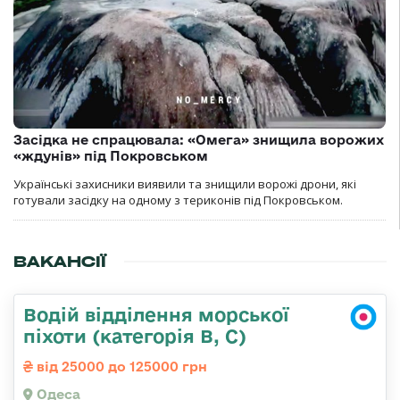
Засідка не спрацювала: «Омега» знищила ворожих
«ждунів» під Покровськом
Українські захисники виявили та знищили ворожі дрони, які
готували засідку на одному з териконів під Покровськом.
ВАКАНСІЇ
Водій відділення морської
піхоти (категорія B, C)
від 25000 до 125000 грн
Одеса