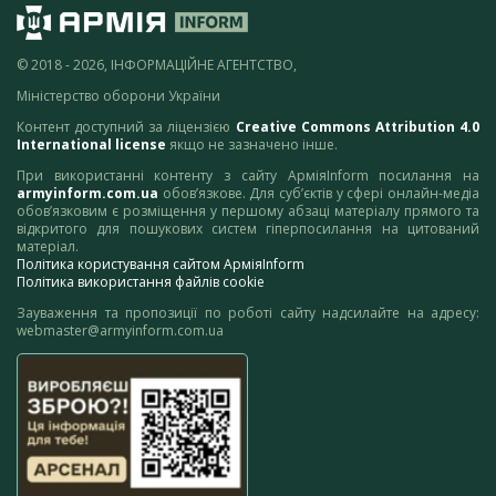
© 2018 - 2026, ІНФОРМАЦІЙНЕ АГЕНТСТВО,
Міністерство оборони України
Контент доступний за ліцензією
Creative Commons Attribution 4.0
International license
якщо не зазначено інше.
При використанні контенту з сайту АрміяInform посилання на
armyinform.com.ua
обов’язкове. Для суб’єктів у сфері онлайн-медіа
обов’язковим є розміщення у першому абзаці матеріалу прямого та
відкритого для пошукових систем гіперпосилання на цитований
матеріал.
Політика користування сайтом АрміяInform
Політика використання файлів cookie
Зауваження та пропозиції по роботі сайту надсилайте на адресу:
webmaster@armyinform.com.ua