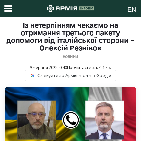
EN
Із нетерпінням чекаємо на
отримання третього пакету
допомоги від італійської сторони –
Олексій Резніков
НОВИНИ
9 Червня 2022, 0:40
Прочитаєте за:
< 1
хв.
Слідкуйте за АрміяInform в Google