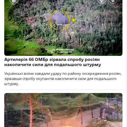
Артилерія 66 ОМБр зірвала спробу росіян
накопичити сили для подальшого штурму
Українські воїни завдали удару по району зосередження росіян,
зірвавши спробу окупантів накопичити сили для подальшого
штурму.