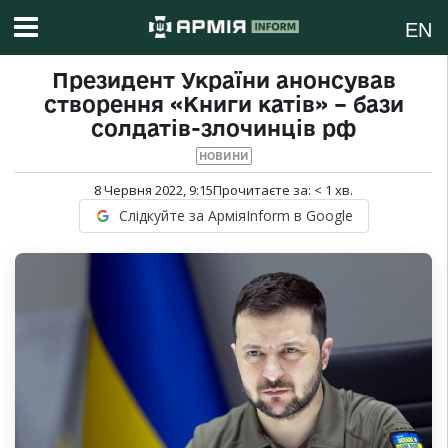
EN
Президент України анонсував
створення «Книги катів» – бази
солдатів-злочинців рф
НОВИНИ
8 Червня 2022, 9:15
Прочитаєте за:
< 1
хв.
Слідкуйте за АрміяInform в Google