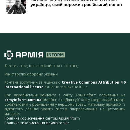
українця, який пережив російський полон
© 2018 - 2026, ІНФОРМАЦІЙНЕ АГЕНТСТВО,
Міністерство оборони України
Контент доступний за ліцензією
Creative Commons Attribution 4.0
International license
якщо не зазначено інше.
При використанні контенту з сайту АрміяInform посилання на
armyinform.com.ua
обов’язкове. Для суб’єктів у сфері онлайн-медіа
обов’язковим є розміщення у першому абзаці матеріалу прямого та
відкритого для пошукових систем гіперпосилання на цитований
матеріал.
Політика користування сайтом АрміяInform
Політика використання файлів cookie