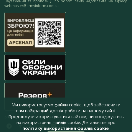
Зауваження та пропозиції по роботі сайту надсилайте на адресу:
webmaster@armyinform.com.ua
Ми використовуємо файли cookie, щоб забезпечити
вам найкращий досвід роботи на нашому сайті.
Продовжуючи користуватися сайтом, ви погоджуєтесь
press@armyinform.com.ua
на використання файлів cookie. Детальніше про
політику використання файлів cookie
.