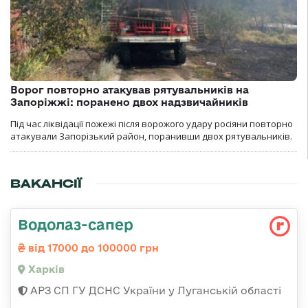
Ворог повторно атакував рятувальників на
Запоріжжі: поранено двох надзвичайників
Під час ліквідації пожежі після ворожого удару росіяни повторно
атакували Запорізький район, поранивши двох рятувальників.
ВАКАНСІЇ
Водолаз-сапер
від 17000 до 100000 грн
Харків
АРЗ СП ГУ ДСНС України у Луганській області