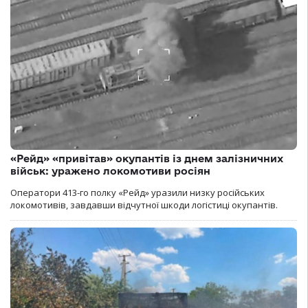
«Рейд» «привітав» окупантів із днем залізничних
військ: уражено локомотиви росіян
Оператори 413-го полку «Рейд» уразили низку російських
локомотивів, завдавши відчутної шкоди логістиці окупантів.