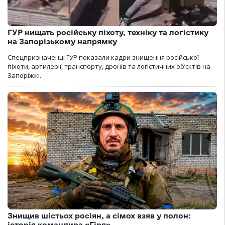
ГУР нищать російську піхоту, техніку та логістику
на Запорізькому напрямку
Спецпризначенці ГУР показали кадри знищення російської
піхоти, артилерії, транспорту, дронів та логістичних об’єктів на
Запоріжжі.
Знищив шістьох росіян, а сімох взяв у полон:
історія командира «Гіря»