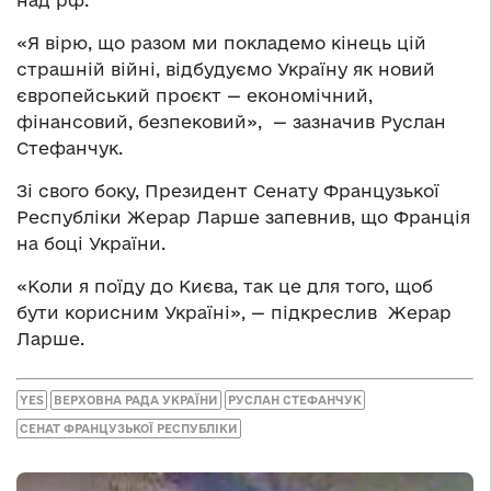
над рф.
«Я вірю, що разом ми покладемо кінець цій
страшній війні, відбудуємо Україну як новий
європейський проєкт — економічний,
фінансовий, безпековий», — зазначив Руслан
Стефанчук.
Зі свого боку, Президент Сенату Французької
Республіки Жерар Ларше запевнив, що Франція
на боці України.
«Коли я поїду до Києва, так це для того, щоб
бути корисним Україні», — підкреслив Жерар
Ларше.
YES
ВЕРХОВНА РАДА УКРАЇНИ
РУСЛАН СТЕФАНЧУК
СЕНАТ ФРАНЦУЗЬКОЇ РЕСПУБЛІКИ