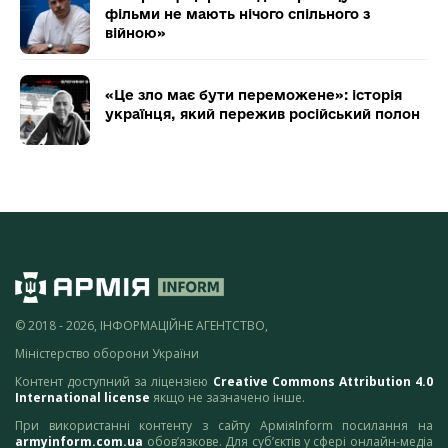
фільми не мають нічого спільного з
війною»
«Це зло має бути переможене»: історія
українця, який пережив російський полон
© 2018 - 2026, ІНФОРМАЦІЙНЕ АГЕНТСТВО,
Міністерство оборони України
Контент доступний за ліцензією
Creative Commons Attribution 4.0
International license
якщо не зазначено інше.
При використанні контенту з сайту АрміяInform посилання на
armyinform.com.ua
обов’язкове. Для суб’єктів у сфері онлайн-медіа