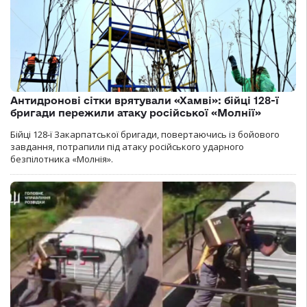
Антидронові сітки врятували «Хамві»: бійці 128-ї
бригади пережили атаку російської «Молнії»
Бійці 128-ї Закарпатської бригади, повертаючись із бойового
завдання, потрапили під атаку російського ударного
безпілотника «Молнія».