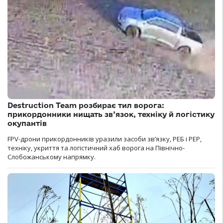
Destruction Team розбирає тил ворога:
прикордонники нищать зв’язок, техніку й логістику
окупантів
FPV-дрони прикордонників уразили засоби зв’язку, РЕБ і РЕР,
техніку, укриття та логістичний хаб ворога на Північно-
Слобожанському напрямку.