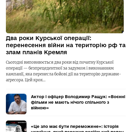
Два роки Курської операції:
перенесення війни на територію рф та
злам планів Кремля
Сьогодні виповнюється два роки від початку Курської
операції — безпрецедентної за задумом і виконанням
кампанії, яка перенесла бойові дії на територію держави-
агресора. Цей крок…
Актор і офіцер Володимир Ращук: «Воєнні
фільми не мають нічого спільного з
війною»
«Це зло має бути переможене»: історія
українця, який пережив російський полон