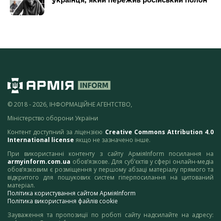
© 2018 - 2026, ІНФОРМАЦІЙНЕ АГЕНТСТВО,
Міністерство оборони України
Контент доступний за ліцензією
Creative Commons Attribution 4.0
International license
якщо не зазначено інше.
При використанні контенту з сайту АрміяInform посилання на
armyinform.com.ua
обов’язкове. Для суб’єктів у сфері онлайн-медіа
обов’язковим є розміщення у першому абзаці матеріалу прямого та
відкритого для пошукових систем гіперпосилання на цитований
матеріал.
Політика користування сайтом АрміяInform
Політика використання файлів cookie
Зауваження та пропозиції по роботі сайту надсилайте на адресу: