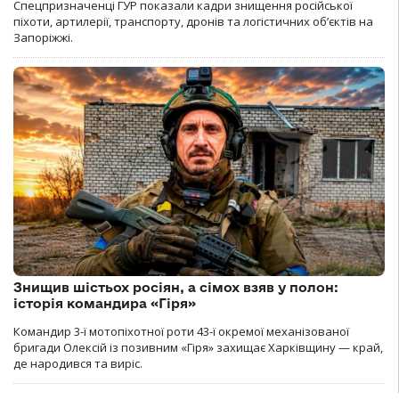
Спецпризначенці ГУР показали кадри знищення російської
піхоти, артилерії, транспорту, дронів та логістичних об’єктів на
Запоріжжі.
Знищив шістьох росіян, а сімох взяв у полон:
історія командира «Гіря»
Командир 3-ї мотопіхотної роти 43-ї окремої механізованої
бригади Олексій із позивним «Гіря» захищає Харківщину — край,
де народився та виріс.