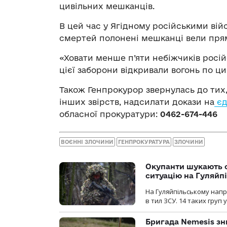
цивільних мешканців.
В цей час у Ягідному російськими вій
смертей полонені мешканці вели прямо
«Ховати менше п’яти небіжчиків росій
цієї заборони відкривали вогонь по ци
Також Генпрокурор звернулась до тих,
інших звірств, надсилати докази на
єд
обласної прокуратури:
0462-674-446
ВОЄННІ ЗЛОЧИНИ
ГЕНПРОКУРАТУРА
ЗЛОЧИНИ
Окупанти шукають с
ситуацію на Гуляйп
На Гуляйпільському нап
в тил ЗСУ. 14 таких груп 
Бригада Nemesis зн