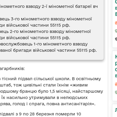
нометного взводу 2-ї мінометної батареї вч
вець 3-го мінометного взводу мінометної
ди військової частини 55115 рф.
ець 2-го мінометного взводу мінометної
ди військової частини 55115 рф.
овослужбовець 1-го мінометного взводу
ованої бригади військової частини 55115 рф.
агарбників:
 тісний підвал сільської школи. В освітньому
штаб, тож цивільні стали їхнім «живим
одшому бранцю було 1,5 місяці, найстаршому
ей. Їх насильно утримували в нелюдських
мрява, голод і спрага, повна антисанітарія».
ідвалі з 9 по 28 березня померли 10