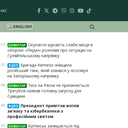
НАС
ENGLISH
:53
Окупанти шукають слабкі місця в
КОМЕНТАР
обороні: «Перун» розповів про ситуацію на
Гуляйпільському напрямку
:30
Бригада Nemesis знищила
ВІДЕО
російський танк, який ховався у лісосмузі
на Запорізькому напрямку
:08
Тиск на Рясне не припиняється:
КОМЕНТАР
Трегубов назвав головну загрозу для
Сумщини
:49
Президент привітав воїнів
ВІДЕО
зв’язку та кібербезпеки з
професійним святом
:25
Куп’янськ залишається під
КОМЕНТАР