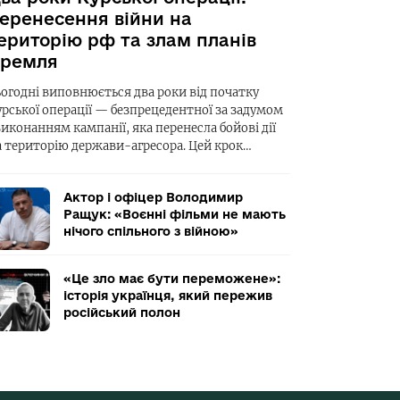
еренесення війни на
ериторію рф та злам планів
ремля
ьогодні виповнюється два роки від початку
урської операції — безпрецедентної за задумом
виконанням кампанії, яка перенесла бойові дії
а територію держави-агресора. Цей крок…
Актор і офіцер Володимир
Ращук: «Воєнні фільми не мають
нічого спільного з війною»
«Це зло має бути переможене»:
історія українця, який пережив
російський полон