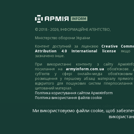
© 2018 - 2026, ІНФОРМАЦІЙНЕ АГЕНТСТВО,
Міністерство оборони України
Контент доступний за ліцензією
Creative Comm
Attribution 4.0 International license
якщо 
зазначено інше.
При використанні контенту з сайту АрміяInf
посилання на
armyinform.com.ua
обов’язкове. 
суб’єктів у сфері онлайн-медіа обов’язкови
розміщення у першому абзаці матеріалу прямого
відкритого для пошукових систем гіперпосилання
цитований матеріал.
Політика користування сайтом АрміяInform
Політика використання файлів cookie
Зауваження та пропозиції по роботі сайту надсилайте
Ми використовуємо файли cookie, щоб забезпе
адресу:
webmaster@armyinform.com.ua
використанн