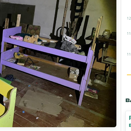
12
11
11
В