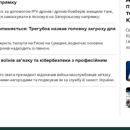
апрямку
п
sis за допомогою FPV-дронів і дронів-бомберів знищили танк,
т
я замаскувати в лісосмузі на Запорізькому напрямку.
К
ипиняється: Трегубов назвав головну загрозу для
С
К
і 
вжують тиснути на Рясне на Сумщині, водночас основна
н
ронів надходить із півночі.
воїнів зв’язку та кібербезпеки з професійним
о свята президент відзначив військовослужбовців зв’язку
ими нагородами та подякував їм за службу й захист України.