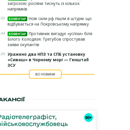
загрозою: росіяни тиснуть із кількох
напрямків
:03
Нові сили рф пішли в штурм: що
КОМЕНТАР
відбувається на Покровському напрямку
:44
Противник вигадує «успіхи» біля
КОМЕНТАР
Білого Колодязя: Трегубов спростував
заяви окупантів
:26
Уражено два НПЗ та СПБ установку
«Сиваш» в Чорному морі — Генштаб
ЗСУ
ВСІ НОВИНИ
АКАНСІЇ
Радіотелеграфіст,
військовослужбовець