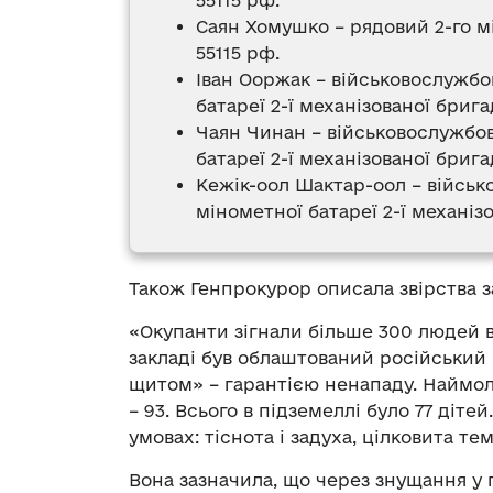
Саян Хомушко – рядовий 2-го мі
55115 рф.
Іван Ооржак – військовослужбо
батареї 2-ї механізованої брига
Чаян Чинан – військовослужбов
батареї 2-ї механізованої брига
Кежік-оол Шактар-оол – військ
мінометної батареї 2-ї механіз
Також Генпрокурор описала звірства з
«Окупанти зігнали більше 300 людей в
закладі був облаштований російський 
щитом» – гарантією ненападу. Наймол
– 93. Всього в підземеллі було 77 діт
умовах: тіснота і задуха, цілковита те
Вона зазначила, що через знущання у п