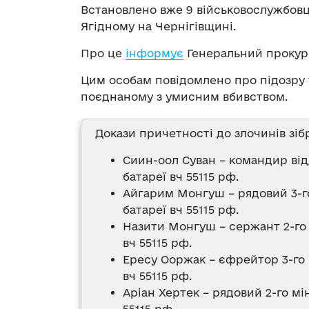
Встановлено вже 9 військовослужбовц
Ягідному на Чернігівщині.
Про це
інформує
Генеральний прокуро
Цим особам повідомлено про підозру у
поєднаному з умисним вбивством.
Докази причетності до злочинів зіб
Сиин-оол Суван – командир від
батареї вч 55115 рф.
Айгарим Монгуш – рядовий 3-го
батареї вч 55115 рф.
Назити Монгуш – сержант 2-го 
вч 55115 рф.
Ересу Ооржак – єфрейтор 3-го 
вч 55115 рф.
Аріан Хертек – рядовий 2-го мі
55115 рф.