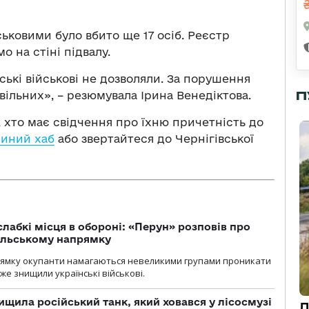
ськовими було вбито ще 17 осіб. Реєстр
 на стіні підвалу.
ські військові не дозволяли. За порушення
П
вільних», – резюмувала Ірина Венедіктова.
 хто має свідчення про їхню причетність до
иний хаб
або звертайтеся до Чернігівської
лабкі місця в обороні: «Перун» розповів про
ільському напрямку
рямку окупанти намагаються невеликими групами проникати
уже знищили українські військові.
ищила російський танк, який ховався у лісосмузі
Д