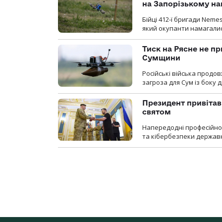
на Запорізькому н
Бійці 412-ї бригади Neme
який окупанти намагалис
Тиск на Рясне не пр
Сумщини
Російські війська продо
загроза для Сум із боку д
Президент привітав 
святом
Напередодні професійног
та кібербезпеки державн