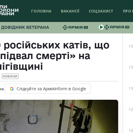
ГОЛОВНА
ВАКАНСІЇ
СОЦЗАХИСТ
ПРО 
ДОВІДНИК ВЕТЕРАНА
 російських катів, що
13
підвал смерті» на
ігівщині
13
НОВИНИ
13
Слідкуйте за АрміяInform в Google
хв.
12
12