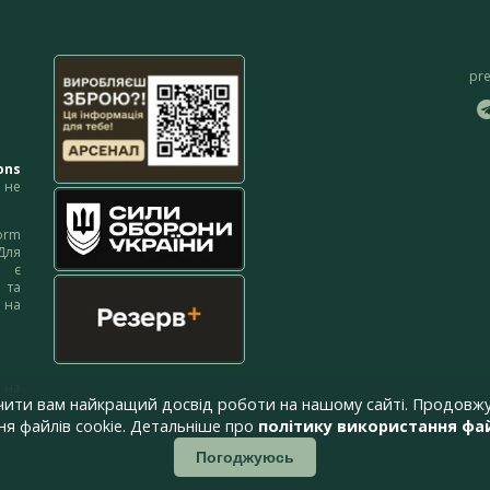
pr
ons
не
orm
Для
м є
 та
 на
 на
чити вам найкращий досвід роботи на нашому сайті. Продовжу
я файлів cookie. Детальніше про
політику використання фай
Погоджуюсь