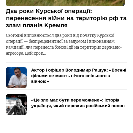
Два роки Курської операції:
перенесення війни на територію рф та
злам планів Кремля
Сьогодні виповнюється два роки від початку Курської
операції — безпрецедентної за задумом і виконанням
кампанії, яка перенесла бойові дії на територію держави-
агресора. Цей крок…
Актор і офіцер Володимир Ращук: «Воєнні
фільми не мають нічого спільного з
війною»
«Це зло має бути переможене»: історія
українця, який пережив російський полон