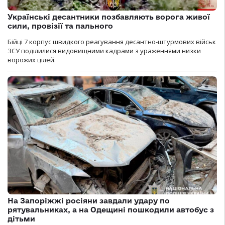
Українські десантники позбавляють ворога живої
сили, провізії та пального
Бійці 7 корпус швидкого реагування десантно-штурмових військ
ЗСУ поділилися видовищними кадрами з ураженнями низки
ворожих цілей.
На Запоріжжі росіяни завдали удару по
рятувальниках, а на Одещині пошкодили автобус з
дітьми