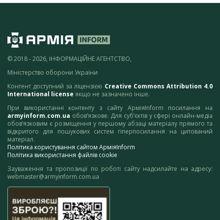
© 2018 - 2026, ІНФОРМАЦІЙНЕ АГЕНТСТВО,
Міністерство оборони України
Контент доступний за ліцензією
Creative Commons Attribution 4.0
International license
якщо не зазначено інше.
При використанні контенту з сайту АрміяInform посилання на
armyinform.com.ua
обов’язкове. Для суб’єктів у сфері онлайн-медіа
обов’язковим є розміщення у першому абзаці матеріалу прямого та
відкритого для пошукових систем гіперпосилання на цитований
матеріал.
Політика користування сайтом АрміяInform
Політика використання файлів cookie
Зауваження та пропозиції по роботі сайту надсилайте на адресу:
webmaster@armyinform.com.ua