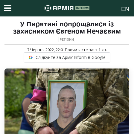
EN
У Пирятині попрощалися із
захисником Євгеном Нечаєвим
РЕГІОНИ
7 Червня 2022, 22:01
Прочитаєте за:
< 1
хв.
Слідкуйте за АрміяInform в Google