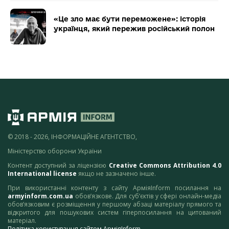
«Це зло має бути переможене»: історія
українця, який пережив російський полон
© 2018 - 2026, ІНФОРМАЦІЙНЕ АГЕНТСТВО,
Міністерство оборони України
Контент доступний за ліцензією
Creative Commons Attribution 4.0
International license
якщо не зазначено інше.
При використанні контенту з сайту АрміяInform посилання на
armyinform.com.ua
обов’язкове. Для суб’єктів у сфері онлайн-медіа
обов’язковим є розміщення у першому абзаці матеріалу прямого та
відкритого для пошукових систем гіперпосилання на цитований
матеріал.
Політика користування сайтом АрміяInform