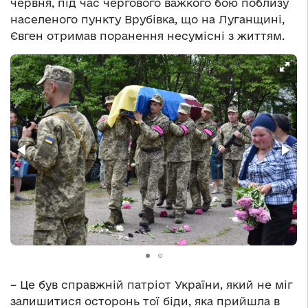
червня, під час чергового важкого бою поблизу
населеного пункту Врубівка, що на Луганщині,
Євген отримав поранення несумісні з життям.
– Це був справжній патріот України, який не міг
залишитися осторонь тої біди, яка прийшла в