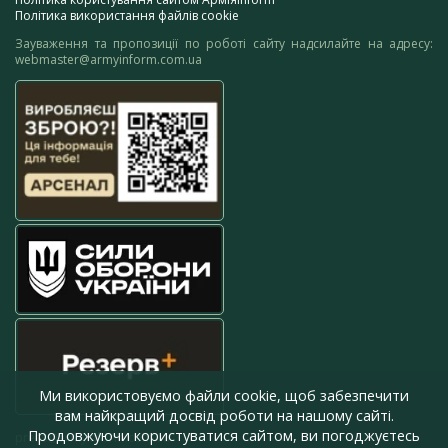
Політика використання файлів cookie
Зауваження та пропозиції по роботі сайту надсилайте на адресу:
webmaster@armyinform.com.ua
Ми використовуємо файли cookie, щоб забезпечити
вам найкращий досвід роботи на нашому сайті.
Продовжуючи користуватися сайтом, ви погоджуєтесь
press@armyinform.com.ua