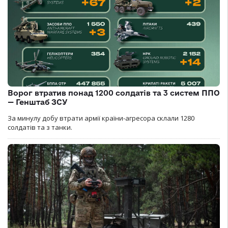
Ворог втратив понад 1200 солдатів та 3 систем ППО
— Генштаб ЗСУ
За минулу добу втрати армії країни-агресора склали 1280
солдатів та з танки.