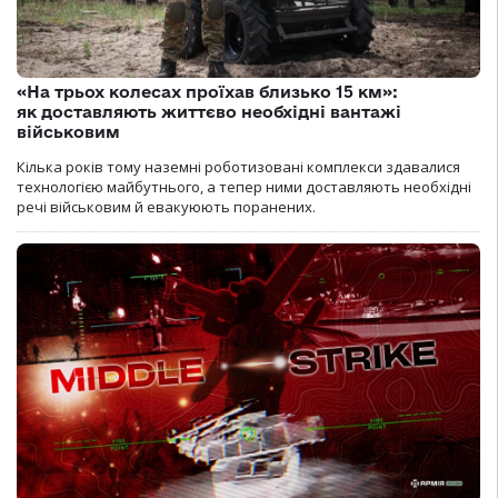
«На трьох колесах проїхав близько 15 км»:
як доставляють життєво необхідні вантажі
військовим
Кілька років тому наземні роботизовані комплекси здавалися
технологією майбутнього, а тепер ними доставляють необхідні
речі військовим й евакуюють поранених.