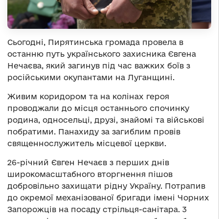
Сьогодні, Пирятинська громада провела в
останню путь українського захисника Євгена
Нечаєва, який загинув під час важких боїв з
російськими окупантами на Луганщині.
Живим коридором та на колінах героя
проводжали до місця останнього спочинку
родина, односельці, друзі, знайомі та військові
побратими. Панахиду за загиблим провів
священнослужитель місцевої церкви.
26-річний Євген Нечаєв з перших днів
широкомасштабного вторгнення пішов
добровільно захищати рідну Україну. Потрапив
до окремої механізованої бригади імені Чорних
Запорожців на посаду стрільця-санітара. 3