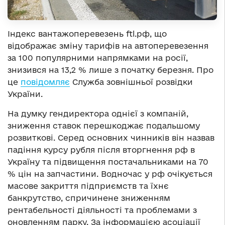
Індекс вантажоперевезень ftl.рф, що
відображає зміну тарифів на автоперевезення
за 100 популярними напрямками на росії,
знизився на 13,2 % лише з початку березня. Про
це
повідомляє
Служба зовнішньої розвідки
України.
На думку гендиректора однієї з компаній,
зниження ставок перешкоджає подальшому
розвиткові. Серед основних чинників він назвав
падіння курсу рубля після вторгнення рф в
Україну та підвищення постачальниками на 70
% цін на запчастини. Водночас у рф очікується
масове закриття підприємств та їхнє
банкрутство, спричинене зниженням
рентабельності діяльності та проблемами з
оновленням парку. За інформацією асоціації