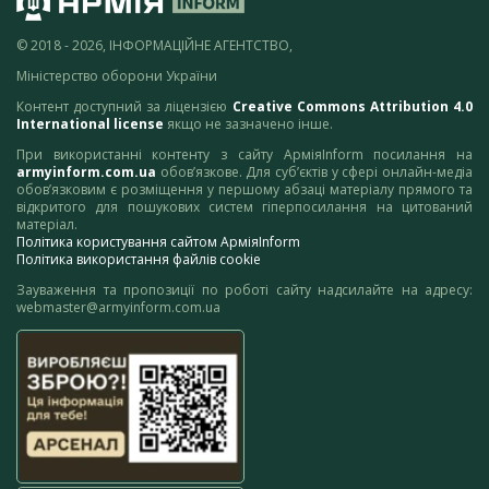
© 2018 - 2026, ІНФОРМАЦІЙНЕ АГЕНТСТВО,
Міністерство оборони України
Контент доступний за ліцензією
Creative Commons Attribution 4.0
International license
якщо не зазначено інше.
При використанні контенту з сайту АрміяInform посилання на
armyinform.com.ua
обов’язкове. Для суб’єктів у сфері онлайн-медіа
обов’язковим є розміщення у першому абзаці матеріалу прямого та
відкритого для пошукових систем гіперпосилання на цитований
матеріал.
Політика користування сайтом АрміяInform
Політика використання файлів cookie
Зауваження та пропозиції по роботі сайту надсилайте на адресу:
webmaster@armyinform.com.ua