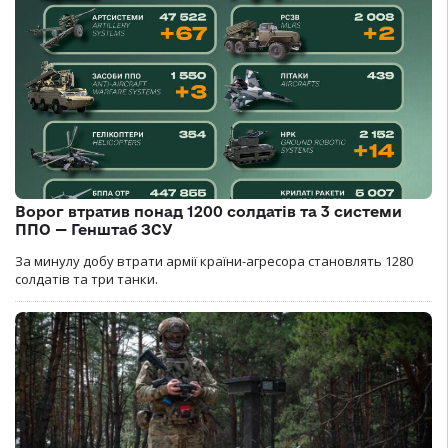
Ворог втратив понад 1200 солдатів та 3 системи
ППО — Генштаб ЗСУ
За минулу добу втрати армії країни-агресора становлять 1280
солдатів та три танки.