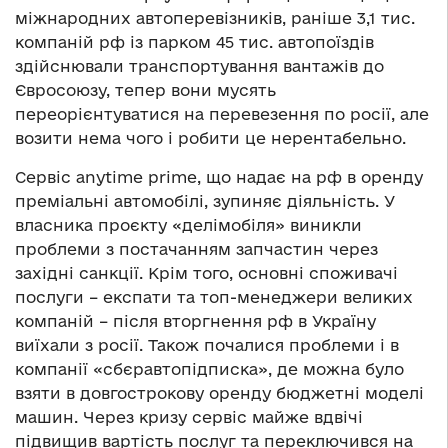
міжнародних автоперевізників, раніше 3,1 тис.
компаній рф із парком 45 тис. автопоїздів
здійснювали транспортування вантажів до
Євросоюзу, тепер вони мусять
переорієнтуватися на перевезення по росії, але
возити нема чого і робити це нерентабельно.
Сервіс аnytime prime, що надає на рф в оренду
преміальні автомобілі, зупиняє діяльність. У
власника проєкту «делімобіля» виникли
проблеми з постачанням запчастин через
західні санкції. Крім того, основні споживачі
послуги – експати та топ-менеджери великих
компаній – після вторгнення рф в Україну
виїхали з росії. Також почалися проблеми і в
компанії «сбєравтопідписка», де можна було
взяти в довгострокову оренду бюджетні моделі
машин. Через кризу сервіс майже вдвічі
підвищив вартість послуг та переключився на