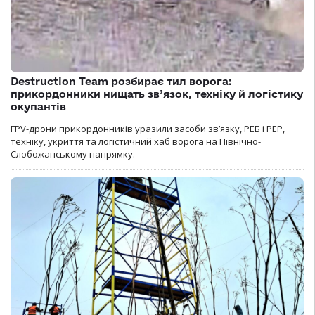
Destruction Team розбирає тил ворога:
прикордонники нищать зв’язок, техніку й логістику
окупантів
FPV-дрони прикордонників уразили засоби зв’язку, РЕБ і РЕР,
техніку, укриття та логістичний хаб ворога на Північно-
Слобожанському напрямку.