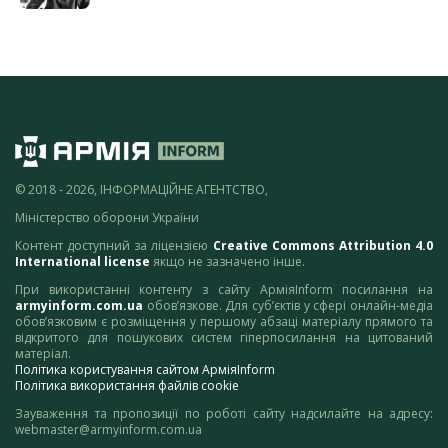
© 2018 - 2026, ІНФОРМАЦІЙНЕ АГЕНТСТВО,
Міністерство оборони України
Контент доступний за ліцензією
Creative Commons Attribution 4.0
International license
якщо не зазначено інше.
При використанні контенту з сайту АрміяInform посилання на
armyinform.com.ua
обов’язкове. Для суб’єктів у сфері онлайн-медіа
обов’язковим є розміщення у першому абзаці матеріалу прямого та
відкритого для пошукових систем гіперпосилання на цитований
матеріал.
Політика користування сайтом АрміяInform
Політика використання файлів cookie
Зауваження та пропозиції по роботі сайту надсилайте на адресу:
webmaster@armyinform.com.ua