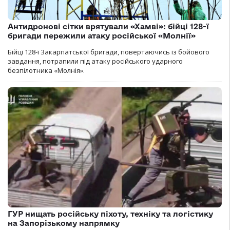
Антидронові сітки врятували «Хамві»: бійці 128-ї
бригади пережили атаку російської «Молнії»
Бійці 128-ї Закарпатської бригади, повертаючись із бойового
завдання, потрапили під атаку російського ударного
безпілотника «Молнія».
ГУР нищать російську піхоту, техніку та логістику
на Запорізькому напрямку