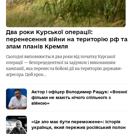
Два роки Курської операції:
перенесення війни на територію рф та
злам планів Кремля
Сьогодні виповнюється два роки від початку Курської
операції — безпрецедентної за задумом і виконанням
кампанії, яка перенесла бойові дії на територію держави-
агресора. Цей крок…
Актор і офіцер Володимир Ращук: «Воєнні
фільми не мають нічого спільного з
війною»
«Це зло має бути переможене»: історія
українця, який пережив російський полон