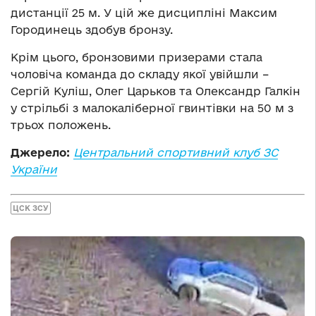
дистанції 25 м. У цій же дисципліні Максим
Городинець здобув бронзу.
Крім цього, бронзовими призерами стала
чоловіча команда до складу якої увійшли –
Сергій Куліш, Олег Царьков та Олександр Галкін
у стрільбі з малокаліберної гвинтівки на 50 м з
трьох положень.
Джерело:
Центральний спортивний клуб ЗС
України
ЦСК ЗСУ