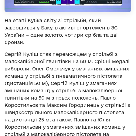
На етапі Кубка світу зі стрільби, який
завершився у Баку, в активі спортсменів ЗС
України – одне золото, чотири срібла та дві
бронзи.
Сергій Куліш став переможцем у стрільбі з
малокаліберної гвинтівки на 50 м. Срібні медалі
вибороли: Олег Омельчук у змаганнях змішаних
команд у стрільбі з пневматичного пістолета
(дистанція 50 м), Сергій Куліш у змаганнях
змішаних команд у стрільбі з малокаліберної
гвинтівки на 50 м з трьох положень, Павло
Коростильов та Максим Городинець у стрільбі з
швидкострільного малокаліберного пістолета
на дистанції 25 м, а також Павло та Юлія
Коростильови у змаганнях змішаних команд у
стрільбі з малокаліберного пістолета на