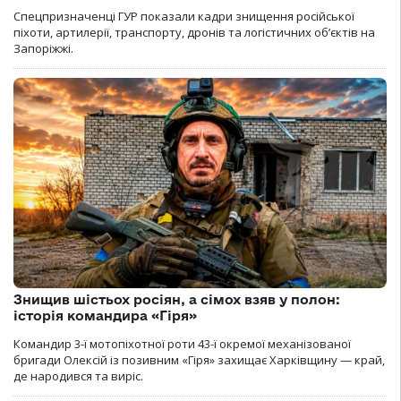
Спецпризначенці ГУР показали кадри знищення російської
піхоти, артилерії, транспорту, дронів та логістичних об’єктів на
Запоріжжі.
Знищив шістьох росіян, а сімох взяв у полон:
історія командира «Гіря»
Командир 3-ї мотопіхотної роти 43-ї окремої механізованої
бригади Олексій із позивним «Гіря» захищає Харківщину — край,
де народився та виріс.