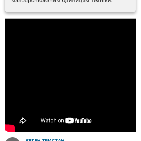
малоброньованим одиницям техніки.
ЄВГЕН ТРИСТАН