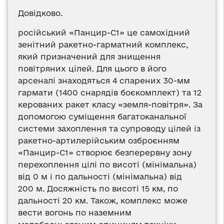
Довідково.
російський «Панцир-С1» це самохідний
зенітний ракетно-гарматний комплекс,
який призначений для знищення
повітряних цілей. Для цього в його
арсеналі знаходяться 4 спарених 30-мм
гармати (1400 снарядів боєкомплект) та 12
керованих ракет класу «земля-повітря». За
допомогою суміщення багатоканальної
системи захоплення та супроводу цілей із
ракетно-артилерійським озброєнням
«Панцир-С1» створює безперервну зону
перехоплення цілі по висоті (мінімальна)
від 0 м і по дальності (мінімальна) від
200 м. Досяжність по висоті 15 км, по
дальності 20 км. Також, комплекс може
вести вогонь по наземним