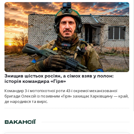
Знищив шістьох росіян, а сімох взяв у полон:
історія командира «Гіря»
Командир 3-ї мотопіхотної роти 43-ї окремої механізованої
бригади Олексій із позивним «Гіря» захищає Харківщину — край,
де народився та виріс.
ВАКАНСІЇ