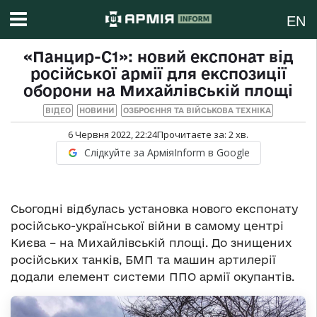
EN
«Панцир-С1»: новий експонат від
російської армії для експозиції
оборони на Михайлівській площі
ВІДЕО
НОВИНИ
ОЗБРОЄННЯ ТА ВІЙСЬКОВА ТЕХНІКА
6 Червня 2022, 22:24
Прочитаєте за:
2
хв.
Слідкуйте за АрміяInform в Google
Сьогодні відбулась установка нового експонату
російсько-української війни в самому центрі
Києва – на Михайлівській площі. До знищених
російських танків, БМП та машин артилерії
додали елемент системи ППО армії окупантів.