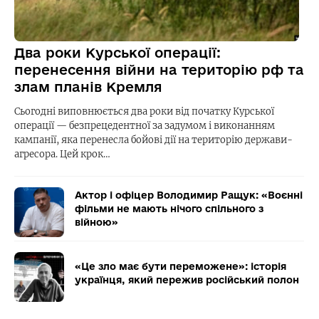
Два роки Курської операції:
перенесення війни на територію рф та
злам планів Кремля
Сьогодні виповнюється два роки від початку Курської
операції — безпрецедентної за задумом і виконанням
кампанії, яка перенесла бойові дії на територію держави-
агресора. Цей крок…
Актор і офіцер Володимир Ращук: «Воєнні
фільми не мають нічого спільного з
війною»
«Це зло має бути переможене»: історія
українця, який пережив російський полон