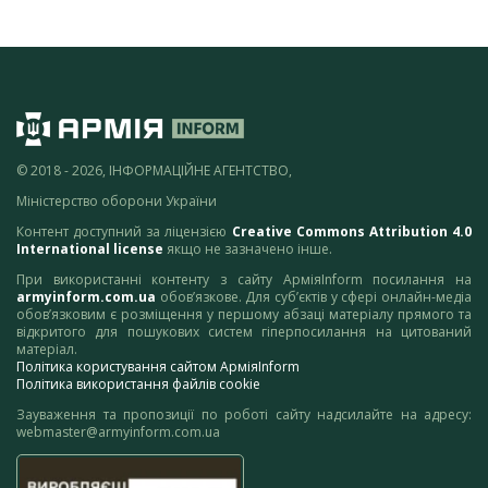
© 2018 - 2026, ІНФОРМАЦІЙНЕ АГЕНТСТВО,
Міністерство оборони України
Контент доступний за ліцензією
Creative Commons Attribution 4.0
International license
якщо не зазначено інше.
При використанні контенту з сайту АрміяInform посилання на
armyinform.com.ua
обов’язкове. Для суб’єктів у сфері онлайн-медіа
обов’язковим є розміщення у першому абзаці матеріалу прямого та
відкритого для пошукових систем гіперпосилання на цитований
матеріал.
Політика користування сайтом АрміяInform
Політика використання файлів cookie
Зауваження та пропозиції по роботі сайту надсилайте на адресу:
webmaster@armyinform.com.ua