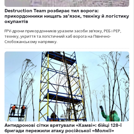
Destruction Team розбирає тил ворога:
прикордонники нищать зв’язок, техніку й логістику
окупантів
FPV-дрони прикордонників уразили засоби зв’язку, РЕБ і РЕР,
техніку, укриття та логістичний хаб ворога на Північно-
Слобожанському напрямку.
Антидронові сітки врятували «Хамві»: бійці 128-ї
бригади пережили атаку російської «Молнії»