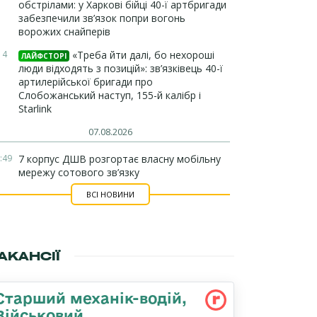
обстрілами: у Харкові бійці 40-ї артбригади
забезпечили зв’язок попри вогонь
ворожих снайперів
14
«Треба йти далі, бо нехороші
ЛАЙФСТОРІ
люди відходять з позицій»: зв’язківець 40-ї
артилерійської бригади про
Слобожанський наступ, 155-й калібр і
Starlink
07.08.2026
:49
7 корпус ДШВ розгортає власну мобільну
мережу сотового зв’язку
ВСІ НОВИНИ
АКАНСІЇ
Старший механік-водій,
Військовий