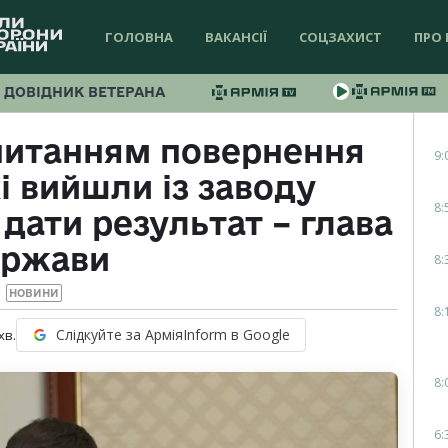
ГОЛОВНА
ВАКАНСІЇ
СОЦЗАХИСТ
ПРО 
ДОВІДНИК ВЕТЕРАНА
питанням повернення
9:
і вийшли із заводу
8:
 дати результат – глава
ержави
8:
НОВИНИ
8:
Слідкуйте за АрміяInform в Google
хв.
8:
6: