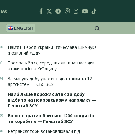
НАС
ENGLISH
00
Пам’яті Героя України В’ячеслава Шимчука
(позивний «Дід»)
51
Троє загиблих, серед них дитина: наслідки
атаки росії на Київщину
34
За минулу добу уражено два танки та 12
артсистем — СБС ЗСУ
17
Найбільше ворожих атак за добу
відбито на Покровському напрямку —
Генштаб ЗСУ
00
Ворог втратив близько 1200 солдатів
та корабель — Генштаб ЗСУ
30
Ретранслятори встановлювали під