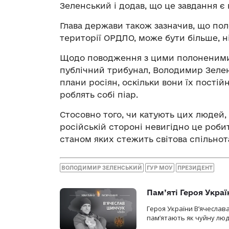
Зеленський і додав, що це завдання є
Глава держави також зазначив, що пол
території ОРДЛО, може бути більше, ніж
Щодо поводження з цими полоненими,
публічний трибунал, Володимир Зелен
плани росіян, оскільки вони їх постій
роблять собі піар.
Стосовно того, чи катують цих людей
російській стороні невигідно це робит
станом яких стежить світова спільнот
ВОЛОДИМИР ЗЕЛЕНСЬКИЙ
ГУР МОУ
ПРЕЗИДЕНТ
Пам’яті Героя Укра
Героя України В’ячеслав
пам’ятають як чуйну люд