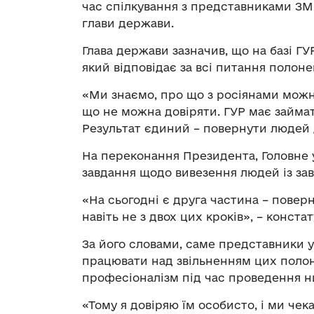
час спілкування з представниками ЗМ
глави держави.
Глава держави зазначив, що на базі Г
який відповідає за всі питання полоне
«Ми знаємо, про що з росіянами можн
що не можна довіряти. ГУР має займат
Результат єдиний – повернути людей 
На переконання Президента, Головне 
завдання щодо вивезення людей із за
«На сьогодні є друга частина – повер
навіть не з двох цих кроків», – конста
За його словами, саме представники у
працювати над звільненням цих полон
професіоналізм під час проведення н
«Тому я довіряю їм особисто, і ми чек