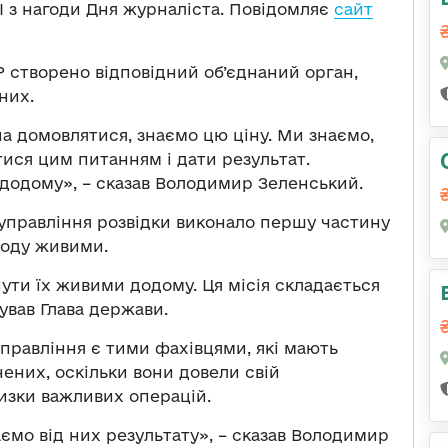
І з нагоди Дня журналіста. Повідомляє
сайт
УР створено відповідний об’єднаний орган,
них.
а домовлятися, знаємо цю ціну. Ми знаємо,
ися цим питанням і дати результат.
додому», – сказав Володимир Зеленський.
управління розвідки виконало першу частину
воду живими.
нути їх живими додому. Ця місія складається
тував Глава держави.
правління є тими фахівцями, які мають
ених, оскільки вони довели свій
изки важливих операцій.
аємо від них результату», – сказав Володимир