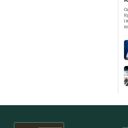
С
К
і 
н
pr