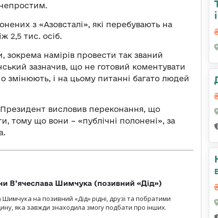
 непростим.
онених з «Азовсталі», які перебувають на
 2,5 тис. осіб.
 зокрема намірів провести так званий
ський зазначив, що не готовий коментувати
но змінюють, і на цьому питанні багато людей
, Президент висловив переконання, що
и, тому що вони – «публічні полонені», за
а.
їни В’ячеслава Шимчука (позивний «Дід»)
а Шимчука на позивний «Дід» рідні, друзі та побратими
ину, яка завжди знаходила змогу подбати про інших.