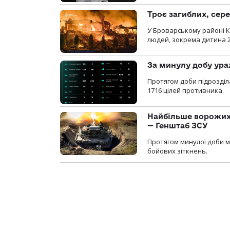
Троє загиблих, сере
У Броварському районі Ки
людей, зокрема дитина 
За минулу добу ура
Протягом доби підрозді
1716 цілей противника.
Найбільше ворожих 
— Генштаб ЗСУ
Протягом минулої доби м
бойових зіткнень.