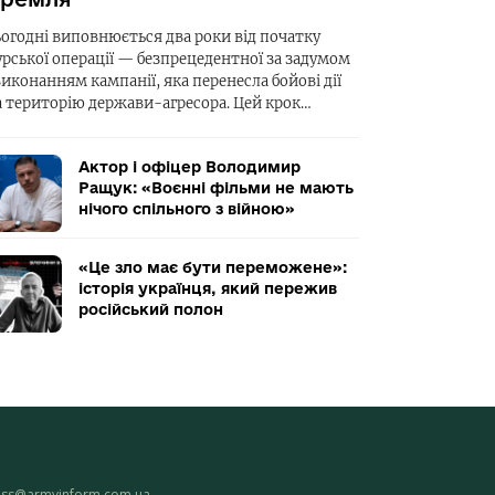
ьогодні виповнюється два роки від початку
урської операції — безпрецедентної за задумом
виконанням кампанії, яка перенесла бойові дії
а територію держави-агресора. Цей крок…
Актор і офіцер Володимир
Ращук: «Воєнні фільми не мають
нічого спільного з війною»
«Це зло має бути переможене»:
історія українця, який пережив
російський полон
ess@armyinform.com.ua