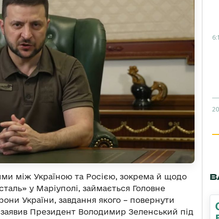
6:
20
В
и між Україною та Росією, зокрема й щодо
всталь» у Маріуполі, займається Головне
рони України, завдання якого – повернути
 заявив Президент Володимир Зеленський під