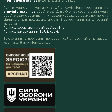
International license
якщо не зазначено інше.
При використанні контенту з сайту АрміяInform посилання на
armyinform.com.ua
обов’язкове. Для суб’єктів у сфері онлайн-медіа
обов’язковим є розміщення у першому абзаці матеріалу прямого та
відкритого для пошукових систем гіперпосилання на цитований
матеріал.
Політика користування сайтом АрміяInform
Політика використання файлів cookie
Зауваження та пропозиції по роботі сайту надсилайте на адресу:
webmaster@armyinform.com.ua