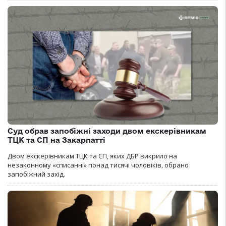
Суд обрав запобіжні заходи двом екскерівникам
ТЦК та СП на Закарпатті
Двом екскерівникам ТЦК та СП, яких ДБР викрило на
незаконному «списанні» понад тисячі чоловіків, обрано
запобіжний захід.