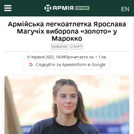
EN
Армійська легкоатлетка Ярослава
Магучіх виборола «золото» у
Марокко
НОВИНИ
СПОРТ
6 Червня 2022, 14:09
Прочитаєте за:
< 1
хв.
Слідкуйте за АрміяInform в Google