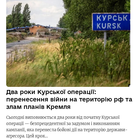
Два роки Курської операції:
перенесення війни на територію рф та
злам планів Кремля
Сьогодні виповнюється два роки від початку Курської
операції — безпрецедентної за задумом і виконанням
кампанії, яка перенесла бойові дії на територію держави-
агресора. Цей крок…