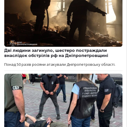
Дві людини загинуло, шестеро постраждали
внаслідок обстрілів рф на Дніпропетровщині
Понад 50 разів росіяни атакували Дніпропетровську області.