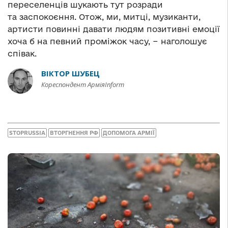
переселенців шукають тут розради
та заспокоєння. Отож, ми, митці, музиканти,
артисти повинні давати людям позитивні емоції
хоча б на певний проміжок часу, − наголошує
співак.
ВІКТОР ШУБЕЦ
Кореспондент АрміяInform
STOPRUSSIA
ВТОРГНЕННЯ РФ
ДОПОМОГА АРМІЇ