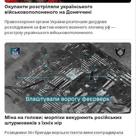
Окупанти розстріляли українського
військовополоненого на Донеччині
Правоохоронні органи України розпочали досудове
розслідування за фактом нового воєнного злочину рф —
розстрілу українського військовополоненого.
Міна на голови: морпіхи викурюють російських
штурмовиків з їхніх нір
Розвідники 36-ї бригади морської піхоти імені контрадмірала