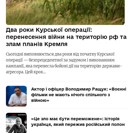
Два роки Курської операції:
перенесення війни на територію рф та
злам планів Кремля
Сьогодні виповнюється два роки від початку Курської
операції — безпрецедентної за задумом і виконанням
кампанії, яка перенесла бойові дії на територію держави-
агресора. Цей крок…
Актор і офіцер Володимир Ращук: «Воєнні
фільми не мають нічого спільного з
війною»
«Це зло має бути переможене»: історія
українця, який пережив російський полон