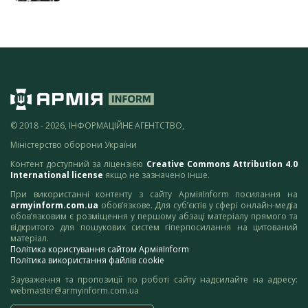
© 2018 - 2026, ІНФОРМАЦІЙНЕ АГЕНТСТВО,
Міністерство оборони України
Контент доступний за ліцензією
Creative Commons Attribution 4.0
International license
якщо не зазначено інше.
При використанні контенту з сайту АрміяInform посилання на
armyinform.com.ua
обов’язкове. Для суб’єктів у сфері онлайн-медіа
обов’язковим є розміщення у першому абзаці матеріалу прямого та
відкритого для пошукових систем гіперпосилання на цитований
матеріал.
Політика користування сайтом АрміяInform
Політика використання файлів cookie
Зауваження та пропозиції по роботі сайту надсилайте на адресу:
webmaster@armyinform.com.ua