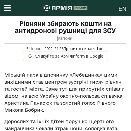
EN
Рівняни збирають кошти на
антидронові рушниці для ЗСУ
РЕГІОНИ
5 Червня 2022, 21:26
Прочитаєте за:
< 1
хв.
Слідкуйте за АрміяInform в Google
Міський парк відпочинку «Лебединка» цими
вихідними став центром зустрічі тисяч рівнян
та гостей міста. Саме тут для присутніх співали
відомі на всю Україну окопно-польова співачка
Христина Панасюк та золотий голос Рівного
Микола Бобрик.
Дорослих та їхніх дітей поруч концертного
майданчика чекали атракціони, солодка вата,