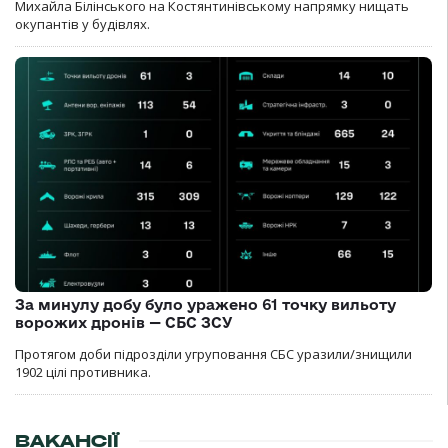
Михайла Білінського на Костянтинівському напрямку нищать
окупантів у будівлях.
За минулу добу було уражено 61 точку вильоту
ворожих дронів — СБС ЗСУ
Протягом доби підрозділи угруповання СБС уразили/знищили
1902 цілі противника.
ВАКАНСІЇ