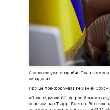
Євросоюз уже розробив План відмови Є
складових.
Про це поінформував керівник Офісу
«План відмови ЄС від російського газ
єврокомісар Тьєррі Бретон. Він включ
зрідженого природного газу зі США або