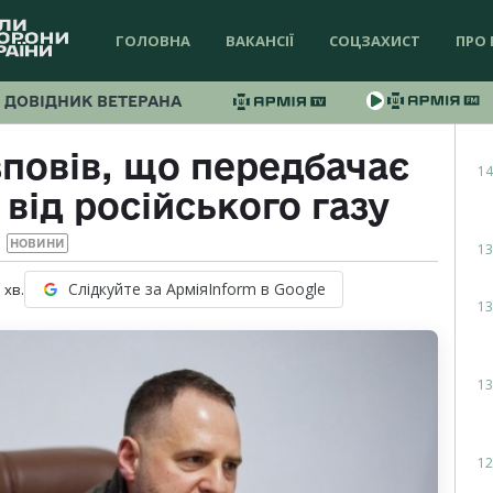
ГОЛОВНА
ВАКАНСІЇ
СОЦЗАХИСТ
ПРО 
ДОВІДНИК ВЕТЕРАНА
повів, що передбачає
14
від російського газу
НОВИНИ
13
Слідкуйте за АрміяInform в Google
1
хв.
13
13
12