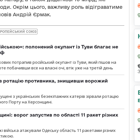
ди. Окрім цього, важливу роль відіграватиме
повів Андрій Єрмак.
РОПЕЙСЬКИЙ СОЮЗ
ійською»: полонений окупант із Туви благає не
рф
кових потрапив російський окупант із Туви, який пішов на
те побачивши все на власні очі, втік уже на третій день
ав ротацію противника, знищивши ворожий
пущені з українських безекіпажних катерів зірвали ротацію
зного Порту на Херсонщині.
ині: ворог запустив по області 11 ракет різних
ські війська атакували Одеську область 11 ракетами різних
істикою.