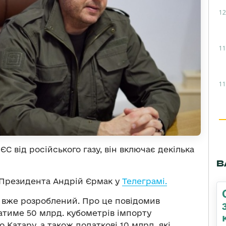
12
11
11
С від російського газу, він включає декілька
В
 Президента Андрій Єрмак у
Телеграмі.
у вже розроблений. Про це повідомив
атиме 50 млрд. кубометрів імпорту
 Катару, а також додаткові 10 млрд, які