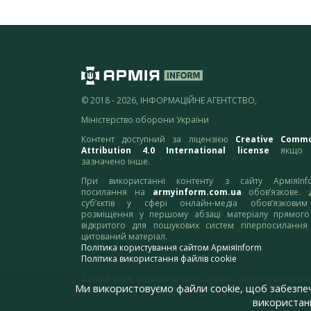
© 2018 - 2026, ІНФОРМАЦІЙНЕ АГЕНТСТВО,
Міністерство оборони України
Контент доступний за ліцензією
Creative Comm
Attribution 4.0 International license
якщо 
зазначено інше.
При використанні контенту з сайту АрміяInf
посилання на
armyinform.com.ua
обов’язкове. 
суб’єктів у сфері онлайн-медіа обов’язкови
розміщення у першому абзаці матеріалу прямого
відкритого для пошукових систем гіперпосилання
цитований матеріал.
Політика користування сайтом АрміяInform
Політика використання файлів cookie
Зауваження та пропозиції по роботі сайту надсилайте
Ми використовуємо файли cookie, щоб забезпе
адресу:
webmaster@armyinform.com.ua
використанн