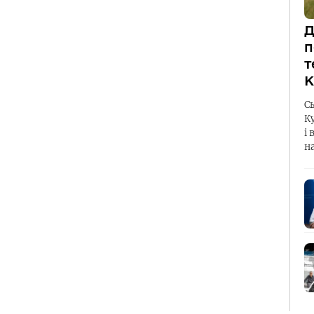
Д
п
т
К
С
К
і 
н