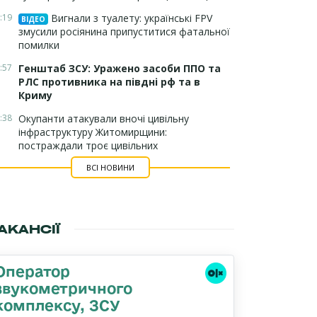
:19
Вигнали з туалету: українські FPV
ВІДЕО
змусили росіянина припуститися фатальної
помилки
:57
Генштаб ЗСУ: Уражено засоби ППО та
РЛС противника на півдні рф та в
Криму
:38
Окупанти атакували вночі цивільну
інфраструктуру Житомирщини:
постраждали троє цивільних
ВСІ НОВИНИ
АКАНСІЇ
Оператор
звукометричного
комплексу, ЗСУ