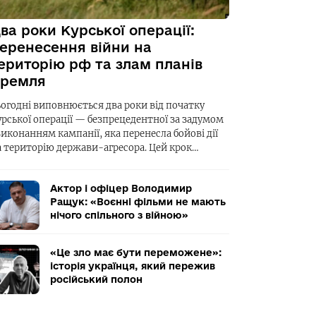
ва роки Курської операції:
еренесення війни на
ериторію рф та злам планів
ремля
ьогодні виповнюється два роки від початку
урської операції — безпрецедентної за задумом
виконанням кампанії, яка перенесла бойові дії
а територію держави-агресора. Цей крок…
Актор і офіцер Володимир
Ращук: «Воєнні фільми не мають
нічого спільного з війною»
«Це зло має бути переможене»:
історія українця, який пережив
російський полон