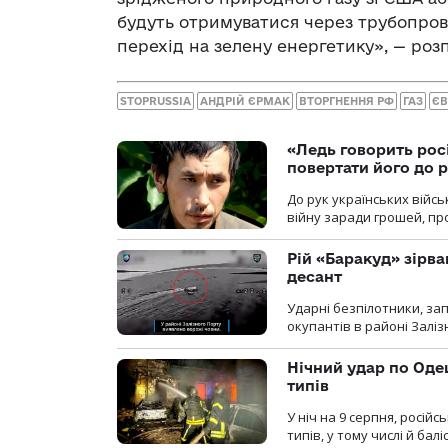
будуть отримуватися через трубопрово
перехід на зелену енергетику», — роз
STOPRUSSIA
АНДРІЙ ЄРМАК
ВТОРГНЕННЯ РФ
ГАЗ
ЄВ
«Ледь говорить рос
повертати його до 
До рук українських війсь
війну заради грошей, про
Рій «Баракуд» зірв
десант
Ударні безпілотники, за
окупантів в районі Залі
Нічний удар по Одещ
типів
У ніч на 9 серпня, росій
типів, у тому числі й бал