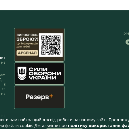
pr
ons
не
orm
Для
м є
 та
 на
 на
чити вам найкращий досвід роботи на нашому сайті. Продовжу
я файлів cookie. Детальніше про
політику використання фай