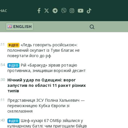
НАС
ENGLISH
:11
«Ледь говорить російською»:
ВІДЕО
полонений окупант із Туви благає не
повертати його до рф
:54
Рій «Баракуд» зірвав ротацію
ВІДЕО
противника, знищивши ворожий десант
:30
Нічний удар по Одещині: ворог
запустив по області 11 ракет різних
типів
:11
Представниця ЗСУ Поліна Халькевич —
переможницею Кубка Європи зі
скелелазіння
:43
Шеф-кухарі 67 ОМБр зійшлися у
ВІДЕО
кулінарному батлі: чим пригощали бійців