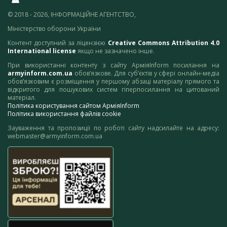
© 2018 - 2026, ІНФОРМАЦІЙНЕ АГЕНТСТВО,
Міністерство оборони України
Контент доступний за ліцензією
Creative Commons Attribution 4.0
International license
якщо не зазначено інше.
При використанні контенту з сайту АрміяInform посилання на
armyinform.com.ua
обов’язкове. Для суб’єктів у сфері онлайн-медіа
обов’язковим є розміщення у першому абзаці матеріалу прямого та
відкритого для пошукових систем гіперпосилання на цитований
матеріал.
Політика користування сайтом АрміяInform
Політика використання файлів cookie
Зауваження та пропозиції по роботі сайту надсилайте на адресу:
webmaster@armyinform.com.ua